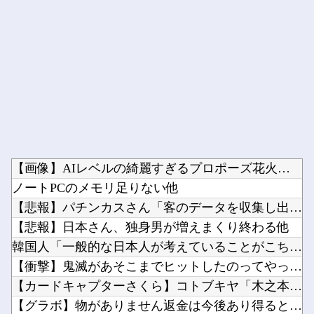
Powered by livedoor 相互RSS
【画像】AIレベルの綺麗すぎるプロポーズ花火が打ち上がる㊗?...
ノートPCのメモリ足りない他
【悲報】パチンカスさん「客のデータを収集し出玉を全て管理。そ...
【悲報】日本さん、独身男が増えまくり終わる他
韓国人「一般的な日本人が考えていることがこちら…」→「えっ？...
【衝撃】鬼滅があそこまでヒットしたのってやっぱ「ノイズ」が一...
【カードキャプターさくら】コトブキヤ「木之本桜 [包囲(シー...
【グラボ】物がありません返金は今後あり得ると思ってるのでサブ...