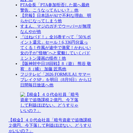
PTA会長「PTA参加拒否した親へ最終
警告。こうなってもいい？」他
【悲報】日本語がAIで不利な理由、明
らかになってしまう他
すまん、マジのガチでウーバーが無理
なんやが他
『はねバド！』全16巻すべて「50％ポ
イント還元」セール！6,336円分返っ
てくる！作風が途中で激変！かわいい
女の子が"怪物"へと変貌していくバド
ミントン漫画の怪作！他
【阪神対中日18回戦】8（遊） 熊谷 敬
宥 8（捕） 加藤 匠馬他
フジテレビ「2026 FORMULA1 サマー
ブレイクSP」を明日（8月9日）から12
日間毎日放送へ他
【税金】４０代会社員「暗号資産で追徴課税
２億円。今下落して利益ほぼない。どうすり
ゃいいの？」