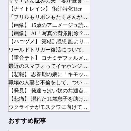
サザエさん世界の夫「妻が昼食代500円しかくれない…この弁当屋、500円で売って...
【ナイトレイン】 術師特化Tier
「フリルもリボンもたくさんがいいのよね、ふふっ♪」対魔忍RPG・新イベント『バニ...
【画像】 15歳のアニメージュ読者（たぶん女の子）、うっかりガンダム富野に質問し...
【画像】 AI「写真の背景削除？ガンプラの箱追加しといてあげよ????」
【ハコヅメ】 第6話 感想 誰よりも早く！【～交番女子の逆襲～】
ワールドトリガー復活について。
【重音テト】 コナミデフォルメフィギュア「重音テト 通常衣装Ver.」「重音テト...
最近のスマフォってイヤホンジャック付いてないの?
【悲報】 思春期の娘に「キモッ」と言われたお父さん、グレるｗｗｗｗｗｗｗ
職場の人妻と不倫をして、ついに、、、
【発見】 発達っぽい奴の共通点って『立場を理解できない』だよな
【悲痛】 溺れた11歳息子を助けようと川へ…40歳父親が死亡 息子は母親が救助 ...
ウクライナがモスクワに向けて初の弾道ミサイルを発射か？！
先日エアコンの効きが悪いと右往左往してた奴やが
おすすめ記事
中国「大豪雨！」三峡ダム「基礎部分破損」中国「全力放流！」台風13号「中国上陸予...