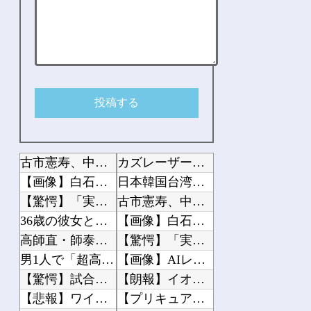
古市憲寿、中居正広問題で第三委を批判「反論をほぼ無視」「彼らが一方的に言ったこと...
カズレーザー、車の任意保険を巡り持論「強制しろよ！」「保険にも入れないヤツは運転...
【画像】白石麻衣さん(34)、高校生の息子がいるオカンみたいになってしまう
日本韓国台湾「少子化です」←わかる 中国北朝鮮「少子化です」←強権国家でも止めら...
【驚愕】「実家暮らし」とんでもない事が判明するｗｗｗｗ家賃のかからない「実家暮ら...
古市憲寿、中居正広問題で第三委を批判「反論をほぼ無視」「彼らが一方的に言ったこと...
36歳の彼女と結婚したいのに、家族が猛反対。家族から信じられない言葉が飛び出した...
【画像】白石麻衣さん(34)、高校生の息子がいるオカンみたいになってしまう
高師直・師泰「降伏するから許して？」
【驚愕】「実家暮らし」とんでもない事が判明するｗｗｗｗ家賃のかからない「実家暮ら...
男1人で「超高級アフタヌーンティー」に来てみたwww
【画像】AIレベルの綺麗すぎるプロポーズ花火が打ち上がる㊗????
【驚愕】試合後に傷心の久保タケを飯に誘うジャガー浅野がコチラ!!!
【朗報】イオンでカップヌ－ドル詰め放題ｗｗｗｗｗｗｗｗｗｗｗｗｗｗｗｗｗｗ
【悲報】ワイ、職場でアミバ呼ばわりされる
【プリキュア】映画たんプリは泣ける！？かりん役『鬼頭明里さん』アラン役『島﨑信長...