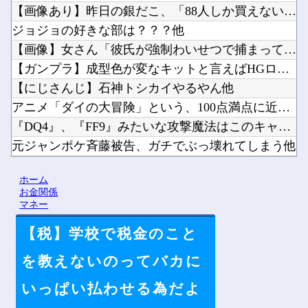
【画像あり】昨日の銀だこ、「88人しか買えない88円」に大行...
ジョジョの好きな部は？？？他
【画像】女さん「彼氏が強制わいせつで捕まって謝罪の手紙が来た...
【ガンプラ】成型色が変なキットと言えばHGローゼンズール他
【にじさんじ】石神トシカイやるやん他
アニメ「ダイの大冒険」という、100点満点に近い再アニメ化作...
『DQ4』、『FF9』みたいな攻撃魔法はこのキャラって決まっ...
元ジャンポケ斉藤被告、ガチでぶっ壊れてしまう他
【激安速報】ダイヤモンドの功罪、リアル、ひゃくえむ。などがK...
ホーム
韓国人「日本がJリーグ開幕戦で記録した歴代最多観客数がこちら...
お金関係
マネー
【税】学校で税金のこと
Powered by livedoor 相互RSS
を教えないのってバカに
いっぱい払わせる為だよ