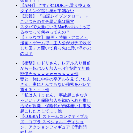
発覚！！！
【AM4】 さすがにDDR5へ乗り換える
タイミング逃し感が半端ない
【悲報】 『自認レイブンクロー』 ←
こいつらのタチ悪い率は異常
スタバで大量にいるMacBookいじって
るやつって何やってんの？
【トラウマ】 映画・特撮・アニメ・
漫画・ゲームで「主人公がガチで敗北
した回」と聞いて真っ先に思い浮かぶ
のは？
【衝撃】ロドリさん、レアル入り目前
から一転バルサ加入へ 4年契約で年俸
55億円ｗｗｗｗｗｗｗｗｗｗ他
妻と一緒に中学の卒アルを見ていた夫
さん、妻にとんでもない秘密をバレて
震える・・・他
「私は入りません、 事故起こさなき
ゃいい」と保険加入を勧められた推し
活民が反発、保険代が勿体無いし事故
起こしたとして……他
【COBRA】ストームコレクティブル
ズ「コブラ スペシャルエディショ
ン」アクションフィギュア【予約開
始】他