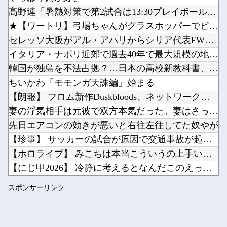
さんま「どこでもドア？あれ不便やで」他
高野連「暑熱対策で第2試合は13:30プレイボールや！」
【激安速報】ダイヤモンドの功罪、リアル、ひゃくえむ。などがKindle実質半額になるセール...
★【ワートリ】弓場ちゃんがグラスホッパーでピョンピョン飛んで...
Powered by livedoor 相互RSS
【朗報】スト6キャミイ、1/3スケールフィギュアが登場他
セレッソ大阪がアル・アハリからシリア代表FWパブロ・サバック...
【ラブライブ！】ちゅーとりえらいぶのブレードの電池なんだけど他
イタリア・ナポリ近郊で過去40年で最大規模の地震「M4.7」...
韓国が独島を不法占拠？…日本の高校新教科書、また強引な主張＝...
ちいかわ「モモンガ天誅編」始まる
【朗報】 フロム新作Duskbloods、ネットワークテスト...
Powered by livedoor 相互RSS
妻の浮気相手は元彼で双方本気だった。妻はさっさと家を出て行っ...
先日エアコンの効きが悪いと右往左往してた奴やが
【珍事】 サッカーの試合が原因で交通事故が起きてしまう。
【ホロライブ】 みこちは本当こういうの上手いなｗｗｗ
【にじ甲2026】 冷静に考えるとなんだこのえっっっな格好は...
職場の人妻と不倫をして、ついに、、、
スポンサーリンク
【NMB48】 田中美空のミステリー講座まさかの…