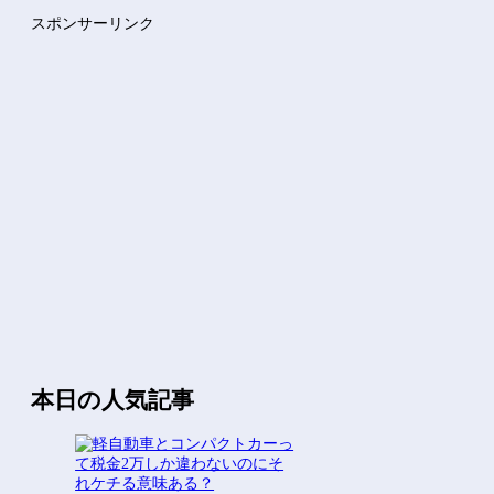
【激安速報】ダイヤモンドの功罪、リアル、ひゃくえむ。などがK...
スポンサーリンク
【群馬】デカいNinja乗りさん、後方確認しない軽四に当てら...
Powered by livedoor 相互RSS
本日の人気記事