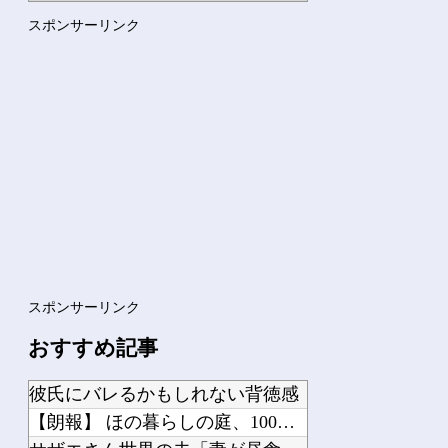
職場の人妻と不倫をして、ついに、、、
スポンサーリンク
家系ラーメンって何を楽しむの？
Powered by livedoor 相互RSS
スポンサーリンク
おすすめ記事
彼氏にバレるかもしれない背徳感
【朗報】 ほの暮らしの庭、100時間遊べてストーリーも面白いスタバレの上位互換だ...