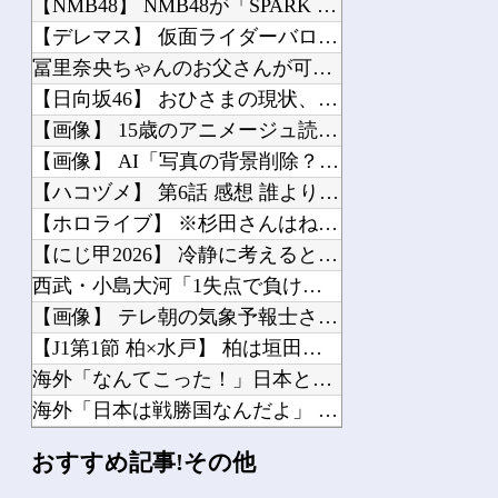
【NMB48】 NMB48が「SPARK 2026 in YAMANAKAKO」...
【デレマス】 仮面ライダーバロンＰ第２話「蒼翼の乙女」
冨里奈央ちゃんのお父さんが可哀想すぎるｗ【乃木坂46】
【日向坂46】 おひさまの現状、これは否定できない・・・
【画像】 15歳のアニメージュ読者（たぶん女の子）、うっかりガンダム富野に質問し...
【画像】 AI「写真の背景削除？ガンプラの箱追加しといてあげよ????」
【ハコヅメ】 第6話 感想 誰よりも早く！【～交番女子の逆襲～】
【ホロライブ】 ※杉田さんはねっ子神です
【にじ甲2026】 冷静に考えるとなんだこのえっっっな格好は…？
西武・小島大河「1失点で負け投手にするのは野手として良くない」
【画像】 テレ朝の気象予報士さん、意外と小さかった
【J1第1節 柏×水戸】 柏は垣田先制弾＆小泉ミドルで新シーズンを白星スタート！...
海外「なんてこった！」日本とドイツの病院食のあまりの差に海外が大騒ぎ
海外「日本は戦勝国なんだよ」 戦後の日本人の特別な生き様に各国から称賛の声
トランプ大統領「日本ほど奇襲を知る国ない、真珠湾の時なぜ知らせなかったのか」…目...
おすすめ記事!その他
赤ちゃんがハンモックで寝ていた。淡々と静かに作業中 → 無心な労働者の顔はこちら...