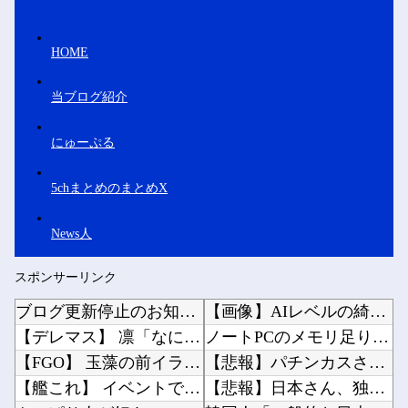
HOME
当ブログ紹介
にゅーぷる
5chまとめのまとめX
News人
スポンサーリンク
ブログ更新停止のお知らせ
【画像】AIレベルの綺麗すぎるプロポーズ花火が打ち上がる㊗?他
【デレマス】 凛「なにこれ、蒼穹のファフナー？」モバP「資料だから見といてくれ」
ノートPCのメモリ足りない他
【FGO】 玉藻の前イラスト！！ 表情たまらん///////
【悲報】パチンカスさん「客のデータを収集し出玉を全て管理。それがホールコンピューター」他
【艦これ】 イベントで弱っている提督にご奉仕鹿島描いたでち
【悲報】日本さん、独身男が増えまくり終わる他