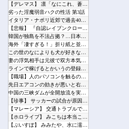
【動画】 これはお見事。中国重慶市で珍しい事故が撮影される。
【デレマス】 凛「なにこれ、蒼穹のファフナー？」モバP「資料...
母がホームに入りたいと言ってるのに、弟夫婦が母の預金は使わないでと言ってきた。我...
劣った淫魔弱音ハクの性活 第3話
1/4嫁の妊娠中に女の子達とメッセをしまくった。バレても連絡してたら離婚の危機。...
イタリア・ナポリ近郊で過去40年で最大規模の地震「M4.7」...
【悲報】 『自認レイブンクロー』 ← こいつらのタチ悪い率は...
韓国が独島を不法占拠？…日本の高校新教科書、また強引な主張＝...
海外「凄すぎる！」折り紙と並ぶあの日本の偉大な発明に海外がび...
Powered by livedoor 相互RSS
この世のなによりも犬が好きな人と話したい
妻の浮気相手は元彼で双方本気だった。妻はさっさと家を出て行っ...
ラインで稼げるとかいうの登録したけど「500円払え」だって
【職場】人のパソコンを触るのが苦手な方いますか？
先日エアコンの効きが悪いと右往左往してた奴やが
中国の三峡ダムが全開放流を実施…長江流域で深刻な洪水被害！
【珍事】 サッカーの試合が原因で交通事故が起きてしまう。
【マレーシア】 交通トラブルで激高、危険運転の末に側溝へ転落...
【ホロライブ】 みこちは本当こういうの上手いなｗｗｗ
【ぶいすぽ】 みみたや、水に濡れるのが嫌いすぎて水着を1着も...