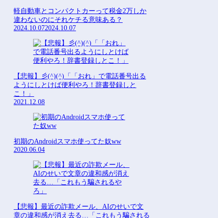
軽自動車とコンパクトカーって税金2万しか
違わないのにそれケチる意味ある？
2024.10.07
2024.10.07
【悲報】彡(^)(^)「「おれ」で電話番号出る
ようにしとけば便利やろ！辞書登録しと
こ！」
2021.12.08
初期のAndroidスマホ使ってた奴ww
2020.06.04
【悲報】最近の詐欺メール、AIのせいで文
章の違和感が消え去る…「これもう騙される