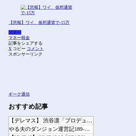
【悲報】ワイ、仮想通貨で-15万
マネー
マネー
税金
記事をシェアする
X
コピー
コメント
スポンサーリンク
ギーク通信
おすすめ記事
【デレマス】 渋谷凛「プロデューサーは何派？」
やる夫のダンジョン運営記189-雑談所ネタ 第123話「なぜなにキャス狐さん・世...