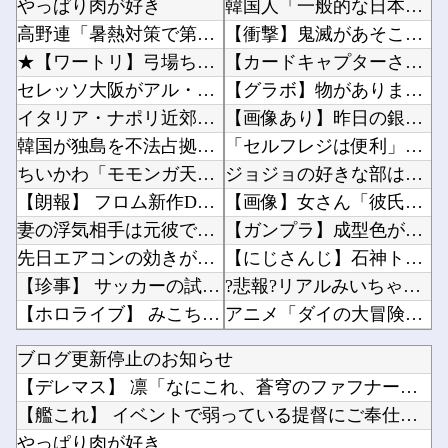
やっぱり肉が好き
韓国人「一般的な日本人が考えていることがこちら…」→「えっ？？？？？？？？？？？？？？？？...
高野連「暑熱対策で第2試合は13:30プレイボールや！」
【衝撃】鬼滅があそこまでヒットしたのってやっぱ「ノイズ」が一切無いからよなｗｗｗｗｗｗｗｗ...
★【ワートリ】弓場ちゃんがグラスホッパーでピョンピョン飛んでるところ想像するとジワジワくる...
【カードキャプターさくら】コトブキヤ「木之本桜 [包囲(シージュ)]コスチュームVer.」...
セレッソ大阪がアル・アハリからシリア代表FWパブロ・サバックを獲得へ 2025年のKリーグ...
【グラボ】物がありません返金は今後あり得ると思ってるのでサブの用意はしておこうな他
イタリア・ナポリ近郊で過去40年で最大規模の地震「M4.7」の揺れを観測
【画像あり】昨日の銀だこ、「88人しか買えない88円」に大行列をなす都民コチラｗｗｗｗｗ他
韓国が独島を不法占拠？…日本の高校新教科書、また強引な主張＝韓国の反応
「セルフレジは便利」のはずだったのに…誰もが感じる「使いづらさ」がなくならないワケ他
ちいかわ「モモンガ天誅編」始まる
ジョジョの好きな部は？？？他
【朗報】 フロム新作Duskbloods、ネットワークテストキタ━━━━(゜∀゜)━━━━...
【画像】女さん「彼氏が強制わいせつで捕まって謝罪の手紙が来た」ﾊﾟｼｬｯ他
妻の浮気相手は元彼で双方本気だった。妻はさっさと家を出て行った。愛する元彼との第二の人生が...
【ガンプラ】成型色が変なキットと言えばHGローゼンズール他
先日エアコンの効きが悪いと右往左往してた奴やが
【にじさんじ】石神トシカイやるやん他
【珍事】 サッカーの試合が原因で交通事故が起きてしまう。
?悲報?リアルみいちゃん、共産党の街宣で見つかる（※画像あり）他
【ホロライブ】 みこちは本当こういうの上手いなｗｗｗ
アニメ「ダイの大冒険」という、100点満点に近い再アニメ化作品ｗｗｗｗ他
【にじ甲2026】 冷静に考えるとなんだこのえっっっな格好は…？
『DQ4』、『FF9』みたいな攻撃魔法はこのキャラって決まってるゲームが好き他
ブログ更新停止のお知らせ
職場の人妻と不倫をして、ついに、、、
【朗報】スティーブ・ジョブズ、鎌倉仏教を発明する他
【デレマス】 凛「なにこれ、蒼穹のファフナー？」モバP「資料...
【NMB48】 田中美空のミステリー講座まさかの…
『ドラクエ9 リメイク』←これDQ12発売前後に出ると思う？他
【艦これ】 イベントで弱っている提督にご奉仕鹿島描いたでち
元ジャンポケ斉藤被告、ガチでぶっ壊れてしまう他
やっぱり肉が好き