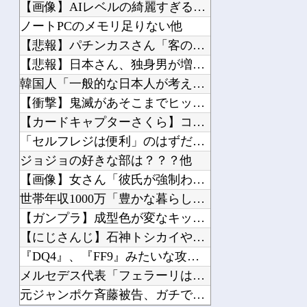
【悲報】 中国、橋の欄干が強風一発で粉々に 鉄筋ゼロ 当局「接着剤でくっつけただ...
【画像】AIレベルの綺麗すぎるプロポーズ花火が打ち上がる㊗?...
【悲報】 週刊誌、好き放題書きまくる 高市早苗首相は新公用車の贅を尽くした後部座...
ノートPCのメモリ足りない他
【田舎のミステリー】 タヌキが人間に化ける説、これ多分マジ
【悲報】パチンカスさん「客のデータを収集し出玉を全て管理。そ...
医者「麻酔かけますよ」 ワイ（全身麻酔に耐えて見せる！うおおおおおお！！！！）→
【悲報】日本さん、独身男が増えまくり終わる他
イタリア・ナポリ近郊で過去40年で最大規模の地震「M4.7」の揺れを観測
韓国人「一般的な日本人が考えていることがこちら…」→「えっ？...
【異様】 関東の上空で「スプライト」という発光現象が観測される！多くの人が地上か...
【衝撃】鬼滅があそこまでヒットしたのってやっぱ「ノイズ」が一...
【カードキャプターさくら】コトブキヤ「木之本桜 [包囲(シー...
「セルフレジは便利」のはずだったのに…誰もが感じる「使いづら...
ジョジョの好きな部は？？？他
Powered by livedoor 相互RSS
【画像】女さん「彼氏が強制わいせつで捕まって謝罪の手紙が来た...
世帯年収1000万「豊かな暮らしなんかできません！！！」他
【ガンプラ】成型色が変なキットと言えばHGローゼンズール他
【にじさんじ】石神トシカイやるやん他
『DQ4』、『FF9』みたいな攻撃魔法はこのキャラって決まっ...
メルセデス代表「フェラーリは最強PUを持っていないと不満を言...
元ジャンポケ斉藤被告、ガチでぶっ壊れてしまう他