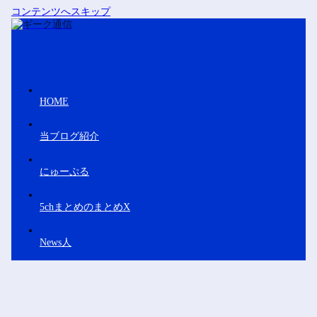
コンテンツへスキップ
HOME
当ブログ紹介
にゅーぷる
5chまとめのまとめX
News人