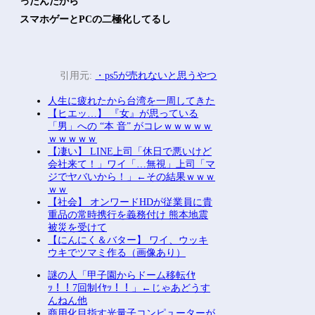
ったんだから
スマホゲーとPCの二極化してるし
引用元:
・ps5が売れないと思うやつ
人生に疲れたから台湾を一周してきた
【ヒエッ…】 『女』が思っている
「男」への “本 音” がコレｗｗｗｗｗ
ｗｗｗｗｗ
【凄い】 LINE上司「休日で悪いけど
会社来て！」ワイ「…無視」上司「マ
ジでヤバいから！」←その結果ｗｗｗ
ｗｗ
【社会】 オンワードHDが従業員に貴
重品の常時携行を義務付け 熊本地震
被災を受けて
【にんにく＆バター】 ワイ、ウッキ
ウキでツマミ作る（画像あり）
謎の人「甲子園からドーム移転ｲﾔ
ｯ！！7回制ｲﾔｯ！！」←じゃあどうす
んねん他
商用化目指す光量子コンピューターが