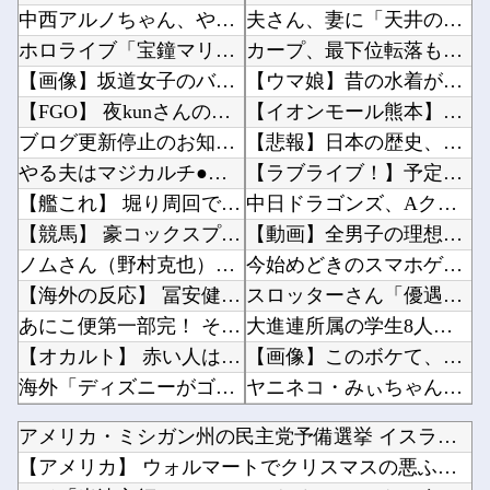
中西アルノちゃん、やっぱり期待を裏切らないｗ【乃木坂46】
夫さん、妻に「天井のシミ数えてれば終わるでな」と押し倒されて性行為 → 凄いことになるｗｗ...
ホロライブ「宝鐘マリン」兎田ぺこらコラボに協力！ホロ夏アモアスにレイドして野うさぎ喜ぶ！1...
カープ、最下位転落も3位が射程圏内。新井監督「特別な日の試合だったので負けて悔しい」【反省...
【画像】坂道女子のバスト一覧ｗｗｗｗｗｗｗｗｗｗｗｗwｗｗｗｗ
【ウマ娘】昔の水着がそのまま入るジャーニー…まるで成長していない！？他
【FGO】 夜kunさんのモルガンイラスト！！ 蝶の羽好きです！
【イオンモール熊本】福岡酸素「配管が損傷しガス漏れ、着火した可能性」高圧ガス保安法などに基...
ブログ更新停止のお知らせ
【悲報】日本の歴史、ついに『崩壊』してしまう・・・・・他
やる夫はマジカルチ●ポで生き抜かないといけないようです 小話「実際の感度」
【ラブライブ！】予定立てるの苦手なので行き当たりばったりの旅行しかできません他
【艦これ】 堀り周回でだいぶ資源溶けたでち
中日ドラゴンズ、Aクラスまで3ゲーム差wwwwwwwww他
【競馬】 豪コックスプレートの予備登録発表 噂のあったカランダガンは登録無しでジャパンCで...
【動画】全男子の理想の乳首、ついに発見されるｗｗｗｗｗｗｗ他
ノムさん（野村克也）「勝ちに不思議の勝ちあり。負けに不思議の負けなし。」←これ矛盾してね？
今始めどきのスマホゲームなにかある？他
【海外の反応】 冨安健洋がクリスタル・パレス加入へ「アーセナルサポの好きなクラブで良かった...
スロッターさん「優遇冷遇はある。理由はスマスロだから、これだけで十分なんだよね」他
あにこ便第一部完！ そしてYoutubeへ…
大進連所属の学生8人、在韓米軍平沢基地に無断侵入…米軍により身柄拘束！他
【オカルト】 赤い人は人狼、金持ちが仕掛ける「気づかせ遊び」の果てに待つものは…
【画像】このボケて、破壊力ありすぎてクッソワロタｗｗｗｗｗｗｗｗｗ他
海外「ディズニーがゴミのようだ！」日本がアニメ化した米人気SF作品に絶賛の声が殺到中
ヤニネコ・みぃちゃん・のあ先輩・もちづきさん「結婚してください！」←どうする？他
【朗報】 任天堂、microSD Expressを普及させてしまう…
【にじさんじ】笹木、1週間ほど里に帰省他
アメリカ・ミシガン州の民主党予備選挙 イスラム教徒の“急進左...
10代美少女の ”初めての女性器脱毛” 動画、エ□すぎて1000万再生される・・・
近畿大学准教授、苦言「みいちゃん呼びが揶揄する言葉として使われ、当事者から具体的な苦痛が訴...
【アメリカ】 ウォルマートでクリスマスの悪ふざけが騒動に サ...
【悲報】 国土交通省さん気が狂ってしまうｗｗｗｗｗｗ
北朝鮮がロシアに弾道ミサイル40発供与、ミサイル部隊90人派遣開始…さらに80発見通し！他