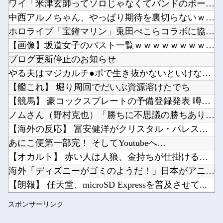
ワイ「米津玄師ってソロじゃなくてバンドのボーカルならよかった...
【ウマ娘】（悲報）ナイスネイチャ、討ち取られる他
中西アルノちゃん、やっぱり期待を裏切らないｗ【乃木坂46】
【SSD】1TBで1.5万とか、買った時の倍なんだけど今だと買い増してしまいそうで怖い他
ホロライブ「宝鐘マリン」兎田ぺこらコラボに協力！ホロ夏アモア...
ライザの公式AIゲーム、エッチすぎて始まる♥他
【画像】坂道女子のバスト一覧ｗｗｗｗｗｗｗｗｗｗｗｗwｗｗ...
Powered by livedoor 相互RSS
「Linuxで十分じゃね…？」世界が気付き始める Linuxの市場シェアが初めて10%超え...
ブログ更新停止のお知らせ
Vチューバーに最近ある変化が起きつつある他
やる夫はマジカルチ●ポで生き抜かないといけないようです 小話...
【艦これ】 堀り周回でだいぶ資源溶けたでち
【競馬】 豪コックスプレートの予備登録発表 噂のあったカラン...
ノムさん（野村克也）「勝ちに不思議の勝ちあり。負けに不思議の...
Powered by livedoor 相互RSS
【海外の反応】 冨安健洋がクリスタル・パレス加入へ「アーセナ...
あにこ便第一部完！ そしてYoutubeへ…
【オカルト】 赤い人は人狼、金持ちが仕掛ける「気づかせ遊び」...
海外「ディズニーがゴミのようだ！」日本がアニメ化した米人気S...
【朗報】 任天堂、microSD Expressを普及させて...
10代美少女の ”初めての女性器脱毛” 動画、エ□すぎて10...
スポンサーリンク
【悲報】 国土交通省さん気が狂ってしまうｗｗｗｗｗｗ