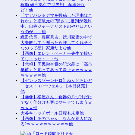
稼働 研究拠点で世界初…産総研な
ど！他
「すぐバレるデマを投稿した理由はこ
れか」と拡散元の”賢さ”に批判が殺到
中、自称ジャーナリストのやり口とい
うのが……他
織田信長、豊臣秀吉、徳川家康の中で
大失敗しても謝ったら許してくれそう
なのって徳川家康だよな他
【画像】エレン・ベーカー先生で抜い
てしまった・・・他
【悲報】国民栄誉賞の記念品に「高市
早苗」と彫ってあって炎上ｗｗｗｗｗ
ｗｗｗｗｗ他
【ゼンレスゾーンゼロ】ねんどろいど
「セス・ ローウェル」【本日発売】
他
【画像】松屋さん、食器の片づけだけ
でなく仕分けも客にやらせてしまうｗ
ｗｗｗ他
大谷キャッチボール日程も未定他
【画像】あのちゃん、なんか別人にな
る?ｗｗｗｗｗｗｗｗｗｗ他