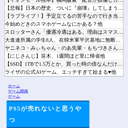
【イオンモール熊本】福岡酸素「配管が損傷しガス漏れ、着火した...
【悲報】日本の歴史、ついに『崩壊』してしまう・・・・・他
【ラブライブ！】予定立てるの苦手なので行き当たりばったりの旅...
今始めどきのスマホゲームなにかある？他
スロッターさん「優遇冷遇はある。理由はスマスロだから、これだ...
大進連所属の学生8人、在韓米軍平沢基地に無断侵入…米軍により...
ヤニネコ・みぃちゃん・のあ先輩・もちづきさん「結婚してくださ...
【にじさんじ】笹木、1週間ほど里に帰省他
【SSD】1TBで1.5万とか、買った時の倍なんだけど今だと...
ライザの公式AIゲーム、エッチすぎて始まる♥他
Vチューバーに最近ある変化が起きつつある他
ホーム
【にじさんじ】8月7日(金)22:00から周央サンゴ、志摩ス...
ゲーム関係
ゲーム
PS5が売れないと思うや
Powered by livedoor 相互RSS
つ