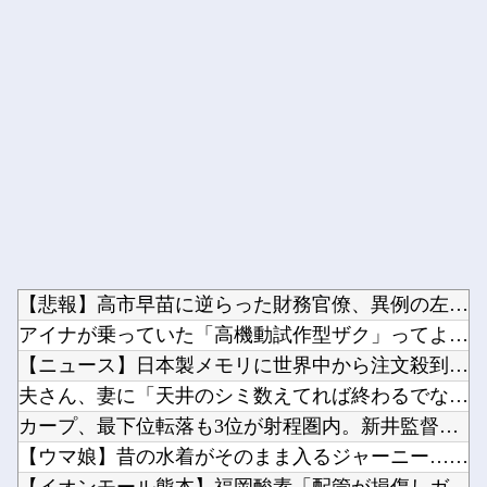
Powered by livedoor 相互RSS
【悲報】高市早苗に逆らった財務官僚、異例の左遷ｗｗｗｗｗｗｗ...
アイナが乗っていた「高機動試作型ザク」ってよく考えると時系列...
【ニュース】日本製メモリに世界中から注文殺到！！！ １兆５０...
夫さん、妻に「天井のシミ数えてれば終わるでな」と押し倒されて...
カープ、最下位転落も3位が射程圏内。新井監督「特別な日の試合...
【ウマ娘】昔の水着がそのまま入るジャーニー…まるで成長してい...