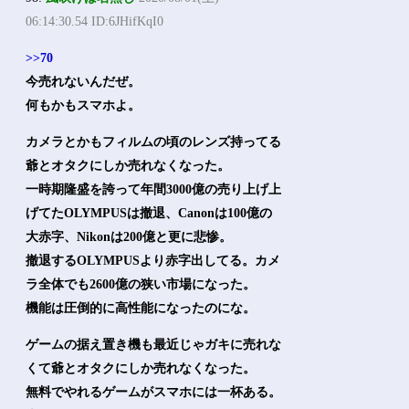
06:14:30.54 ID:6JHifKqI0
>>70
今売れないんだぜ。
何もかもスマホよ。
カメラとかもフィルムの頃のレンズ持ってる
爺とオタクにしか売れなくなった。
一時期隆盛を誇って年間3000億の売り上げ上
げてたOLYMPUSは撤退、Canonは100億の
大赤字、Nikonは200億と更に悲惨。
撤退するOLYMPUSより赤字出してる。カメ
ラ全体でも2600億の狭い市場になった。
機能は圧倒的に高性能になったのにな。
ゲームの据え置き機も最近じゃガキに売れな
くて爺とオタクにしか売れなくなった。
無料でやれるゲームがスマホには一杯ある。