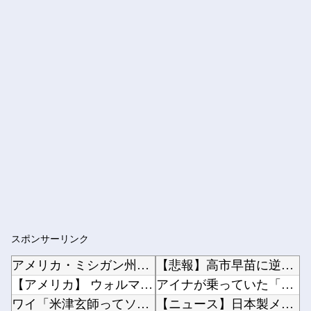
スポンサーリンク
アメリカ・ミシガン州の民主党予備選挙 イスラム教徒の“急進左派”候補が勝利確実に⋯トランプ...
【悲報】高市早苗に逆らった財務官僚、異例の左遷ｗｗｗｗｗｗｗｗ他
【アメリカ】 ウォルマートでクリスマスの悪ふざけが騒動に サンタ姿のTikTokerに客が...
アイナが乗っていた「高機動試作型ザク」ってよく考えると時系列がおかしいな他
ワイ「米津玄師ってソロじゃなくてバンドのボーカルならよかったよね」
【ニュース】日本製メモリに世界中から注文殺到！！！ １兆５０００億円で工場増築へ他