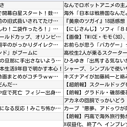
さ
【J1第1節 G大阪×浦和】 G大阪が逆転勝利で開幕白星スタート！数的優位の中で逆転を許す...
【仮面ライダーカブト】 予告で敵に２０年前の旧式扱いされてたけど…
『黄泉のツガイ』18話感想
【悲報】 ワイ「ラーメン一袋だけじゃ足らんわ！二袋作ったろ！」→結果ｗｗｗ
韓国人「韓国に10年間の出場権剥奪や過去ワールドカップ、オリンピック予選の記録削除を要求す...
【悲報】 ニンダイさん、ピークが開幕大谷翔平のがっかりダイレクトだったと言われてしまう
お前らが思う「バカゲー」
ンド」がブームに
夫の不倫相手の子のメアドに「お母さんに人の旦那に手出さないように注意してね？」と2人の合体...
本生活9年目で明かす本心！
シャープ、シンプルで使いやす
【動画】 本物の銃の『弾道』がよく分かる動画まとめがコチラｗｗｗ！！
キズナアイが加藤純一と絡
だんだ…
【訃報】 ラグビー九州電力所属の選手が熱中症で死亡 フィジー出身の26歳
ホロライブ「大空スバル」スバルの小屋で気になる反応！みこち怖かった発言フォローすることなく...
X収益化、終了へ インプ