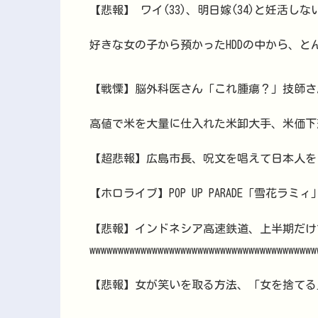
【悲報】 ワイ(33)、明日嫁(34)と妊活し
好きな女の子から預かったHDDの中から、
【戦慄】脳外科医さん「これ腫瘍？」技師さ
高値で米を大量に仕入れた米卸大手、米価下
【超悲報】広島市長、呪文を唱えて日本人を
【ホロライブ】POP UP PARADE「雪花ラ
【悲報】インドネシア高速鉄道、上半期だけ
wwwwwwwwwwwwwwwwwwwwwwwwwwwwwwwwwwwwwww
【悲報】女が笑いを取る方法、「女を捨てる