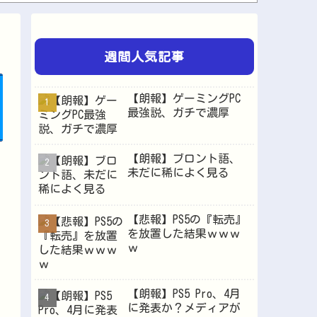
ペルソナ４R”メイン”ヒロインの里中千枝さん、来ている服と声がかわいかっただけという事実が...
新海誠の大ヒットを目の当たりにして2匹目のドジョウを狙ったけど滑ったアニメ映画達、なんやか...
【画像】森高千里(55) 「ミニスカートはとてもムリよ若い子には負けるわ」←ワイらにはブッ...
週間人気記事
シナリオが激重だったウマ娘、貼る。他
るんやけど他
【朗報】ゲーミングPC
韓国人「日本がここまでの観光大国に発展した本当の理由がこちら…」→「昔から日本は愛されてた...
最強説、ガチで濃厚
【ホロライブ】虎金妃笑虎「引っ越し先、洗濯機置き場がない 今気づいた」他
”サ終” 相次ぐスマホゲーム、倒産も急増 過去最多ペースで推移 「当たれば一攫千金」過去の...
【朗報】ブロント語、
未だに稀によく見る
【悲報】PS5の『転売』
Powered by livedoor 相互RSS
を放置した結果ｗｗｗ
ｗ
【朗報】PS5 Pro、4月
に発表か？メディアが