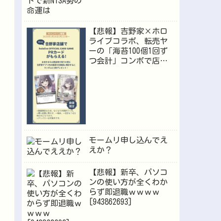
【悲報】吉野家×ホロ
ライブコラボ、転売ヤ
ーの「海苔100個1回ず
つ会計」コンボで店員
が逝くｗｗｗ
モームリ申し込んでえ
えか？
【悲報】新卒、パソコ
ンの使い方が全くわか
らず即退職ｗｗｗｗ
[943862693]