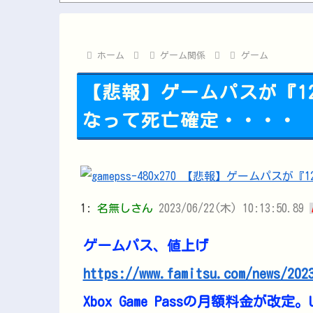
【FGO】 夜kunさんのモルガンイラスト！！
【艦これ】 何で重巡なのに先制雷撃撃つん
8/9(日) 第18回レパードステークス(GⅢ)
ホーム
ゲーム関係
ゲーム
【悲報】ゲームパスが『12
なって死亡確定・・・・
1:
名無しさん
2023/06/22(木) 10:13:50.89
ゲームパス、値上げ
https://www.famitsu.com/news/202
Xbox Game Passの月額料金が改定。