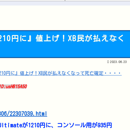
 蝶の羽好きです！
ですか
【ウマ娘】見た目に反して
10円に』値上げ！XB民が払えなく
ワイ同じスマホ11年使って
Powered by livedoor 相互RSS
2023.06.23
ID:usHB15A50
306/22307039.html
Ultimateが1210円に、コンソール用が935円