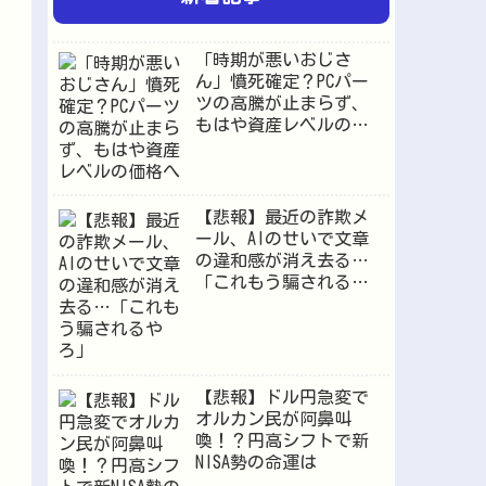
「時期が悪いおじさ
ん」憤死確定？PCパー
ツの高騰が止まらず、
もはや資産レベルの価
格へ
【悲報】最近の詐欺メ
ール、AIのせいで文章
の違和感が消え去る…
「これもう騙されるや
ろ」
【悲報】ドル円急変で
オルカン民が阿鼻叫
喚！？円高シフトで新
NISA勢の命運は