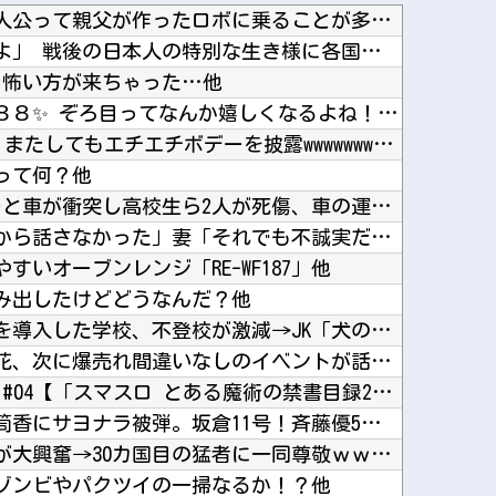
なんでロボットアニメの主人公って親父が作ったロボに乗ることが多いの？他
海外「日本は戦勝国なんだよ」 戦後の日本人の特別な生き様に各国から称賛の声他
 怖い方が来ちゃった…他
【にじさんじ】ソフィ「８８８✨ ぞろ目ってなんか嬉しくなるよね！！」他
【画像】TWICE・モモ(30)、またしてもエチエチボデーを披露wwwwwwwwww他
って何？他
高校生2人が乗るスクーターと車が衝突し高校生ら2人が死傷、車の運転手を逮捕他
ひろゆき「出馬する気ないから話さなかった」妻「それでも不誠実だろ」→離婚協議へｗｗｗｗｗ他
いオーブンレンジ「RE-WF187」他
み出したけどどうなんだ？他
【超朗報】スクールドッグを導入した学校、不登校が激減→JK「犬のために学校行きたくなる」他
【朗報】グラドル・磯部優花、次に爆売れ間違いなしのイベントが話題にｗｗｗｗ他
アカネの回胴でっかいどう #04【「スマスロ とある魔術の禁書目録2」アカネ初 新台実戦!...
カープ〝悪夢〟アドゥワが筒香にサヨナラ被弾。坂倉11号！斉藤優5回2失点！辻遠藤ら0封も高...
【朗報】円高で海外旅行勢が大興奮→30カ国目の猛者に一同尊敬ｗｗｗ他
レゾンビやパクツイの一掃なるか！？他