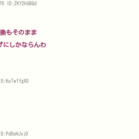
76 ID:ZKY2hGBQd
変換もそのまま
げにしかならんわ
ID:KoTw1YgX0
D:Pd0oHJyj0