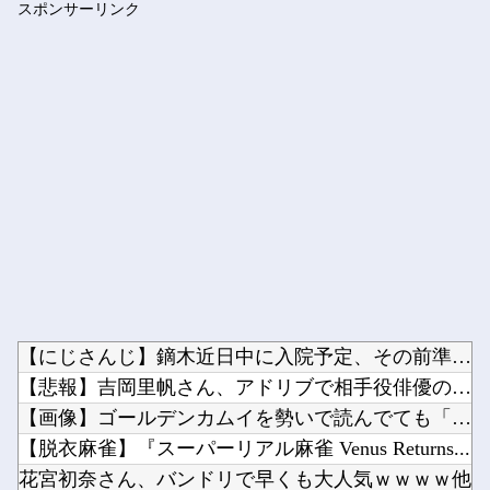
スポンサーリンク
中国「台風接近！」台風13号「三峡直撃予測」中国「上流大洪水...
Powered by livedoor 相互RSS
【にじさんじ】鏑木近日中に入院予定、その前準備に血を大量に取...
【悲報】吉岡里帆さん、アドリブで相手役俳優の手を取りお胸に押...
【画像】ゴールデンカムイを勢いで読んでても「何こいつ…」って...
【脱衣麻雀】『スーパーリアル麻雀 Venus Returns...
花宮初奈さん、バンドリで早くも大人気ｗｗｗｗ他