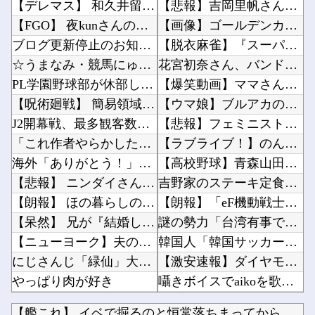
【デレマス】 和久井留美「夢を作って、いつか遊んで」
【悲報】吉岡里帆さん、アドリブで相手役俳優の手を取りお胸に押し当てる（※画像あり）他
【FGO】 夜kunさんのモルガンイラスト！！ 蝶の羽好きです！
【画像】ゴールデンカムイを勢いで読んでても「何こいつ…」ってなるシーンｗｗｗｗ他
ブログ更新停止のお知らせ
【脱衣麻雀】『スーパーリアル麻雀 Venus Returns』8月27日に発売決定！他
☆うまなみ・競馬にゅーす速報 終了のお知らせ
花宮初奈さん、バンドリで早くも大人気ｗｗｗｗ他
PL学園野球部が休部して今年で10年目、PL学園の全生徒数は35人
【爆笑動画】ママさん「新しい洗濯機買って1発目に回したらコレw」←こwれwはw w w w...
【呪術廻戦】 簡易領域が実はどういうもんなのか分かってないんだが
【ウマ娘】ブルアカの新仕様ガチャの何が恐ろしいかを最近のウマ娘ガチャに例えると…地獄だな？...
J2開幕戦、最多観客数更新の可能性「やばい！」 チケット6万超えが発券「見間違いじゃない？...
【悲報】フェミニスト「野球場の売り子は男がやれ！いつまで女性を奴隷扱いする気だ」他
「これ作者やらかしただろ…」と思った漫画のシーン挙げてけｗｗｗ
【ラブライブ！】のん「（小さい頃に乗れなかったので）自転車補助輪なしで乗ったことない」さく...
海外「ありがとう！」日本人ゲーム開発者の親切にあのチェコの英雄も超感動
【高校野球】青森山田のユニフォームが話題沸騰！称賛続々 「涼しそう」「熱中症対策では？」「...
【悲報】 ニンダイさん、ピークが開幕大谷翔平のがっかりダイレクトだったと言われてしまう
吉野家のステーキ定食1500円他
【朗報】 ほの暮らしの庭、100時間遊べてストーリーも面白いスタバレの上位互換だとまじで好...
【朗報】「eF機動戦士ガンダムSEEDクライマックス」導入記念、このホール打ちたいキャンペ...
【呆然】 兄が『結婚したい』と連れて来た女忄生がアレルギー持ちだった。両親は難色を示したが...
謎の勢力「台湾有事で日本も戦争状態になる」←いや、なんでそうなるん？他
【ニューヨーク】夫の股間を触る女にブチギレる妻
韓国人「韓国サッカー協会の審判買収、遂に海外でも話題に…」→「2002年の栄光まで疑われる...
にじさんじ「緑仙」大炎上！上から目線で圧が強い返信「もうすでに歌ってる」埋もれてる曲を救い...
【激安速報】ダイヤモンドの功罪、リアル、ひゃくえむ。などがKindleで実質半額に！ついに...
やっぱり肉が好き
囁きボイスでaikoを歌う遠藤さくらちゃんが可愛すぎる！！！【乃木坂46】他
今iPhone 17 Pro Max買うってあり？
中国とロシア海軍艦艇4隻が日本列島を一周…防衛省が全航路を公開！他
【艦これ】 イベで掘るのと恒常落ちまってから掘るのどっちが楽...