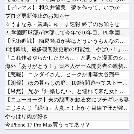
【櫻坂46】 あの幸阪茉里乃がこの様子ってことは...
【悲報】ヤニねこ、BPOで問題視される他
【デレマス】 和久井留美「夢を作って、いつか遊んで」
中国「台風接近！」台風13号「三峡直撃予測」中国「上流大洪水！（三峡上流」中国都市「8/5...
【日向坂46】今回はお手頃価格？日向坂46とBEAMSのコラボが決定！！他
ブログ更新停止のお知らせ
ゲームコントローラー地味に高くなる他
☆うまなみ・競馬にゅーす速報 終了のお知らせ
世界、気付き始める「Windowsクソすぎ、Linuxで十分じゃね？」デスクトップ向けLi...
PL学園野球部が休部して今年で10年目、PL学園の全生徒数は...
【悲報】週間少年ジャンプのグッズ(43億円分)を注文し全てキャンセルした女逮捕ｗｗｗｗｗｗ...
【呪術廻戦】 簡易領域が実はどういうもんなのか分かってないん...
Powered by livedoor 相互RSS
【にじホロ】8月22日19時から、史上初 ”推しトークバラエティ” 番組 ◤選抜！推しナイ...
J2開幕戦、最多観客数更新の可能性「やばい！」 チケット6万...
【朗報】Amazon、汗が飛び散る灼熱の「マンガ毎週末セール（50%還元）」を開催！他
「これ作者やらかしただろ…」と思った漫画のシーン挙げてけｗｗ...
海外「ありがとう！」日本人ゲーム開発者の親切にあのチェコの英...
【悲報】 ニンダイさん、ピークが開幕大谷翔平のがっかりダイレ...
【朗報】 ほの暮らしの庭、100時間遊べてストーリーも面白い...
Powered by livedoor 相互RSS
【呆然】 兄が『結婚したい』と連れて来た女忄生がアレルギー持...
【ニューヨーク】夫の股間を触る女にブチギレる妻
にじさんじ「緑仙」大炎上！上から目線で圧が強い返信「もうすで...
やっぱり肉が好き
今iPhone 17 Pro Max買うってあり？
【櫻坂46】 あの幸阪茉里乃がこの様子ってことは...