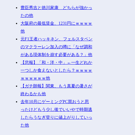
豊臣秀吉と徳川家康 どちらが強かっ
たの他
大阪府の最低賃金、1231円にｗｗｗｗ
他
元F1王者ハッキネン、フェルスタペン
のマクラーレン加入の噂に「なぜ調和
がある現体制を崩す必要がある？」他
【悲報】「和・洋・中」←一生どれか
一つしか食えないとしたら？ｗｗｗｗ
ｗｗｗｗｗｗ他
【ガチ朗報】関東、もう真夏の暑さが
終わるかも他
去年10月にゲーミングPC買おうと思
ったけどもう少し後でいいやで時期逃
したらうなぎ登りに値上がりしていっ
た他