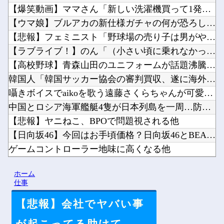
【爆笑動画】ママさん「新しい洗濯機買って1発目に回したらコレ...
【ウマ娘】ブルアカの新仕様ガチャの何が恐ろしいかを最近のウマ...
【悲報】フェミニスト「野球場の売り子は男がやれ！いつまで女性...
【ラブライブ！】のん「（小さい頃に乗れなかったので）自転車補...
【高校野球】青森山田のユニフォームが話題沸騰！称賛続々 「涼...
韓国人「韓国サッカー協会の審判買収、遂に海外でも話題に…」→...
囁きボイスでaikoを歌う遠藤さくらちゃんが可愛すぎる！！！...
中国とロシア海軍艦艇4隻が日本列島を一周…防衛省が全航路を公...
【悲報】ヤニねこ、BPOで問題視される他
【日向坂46】今回はお手頃価格？日向坂46とBEAMSのコラ...
ゲームコントローラー地味に高くなる他
世界、気付き始める「Windowsクソすぎ、Linuxで十分...
ホーム
【にじホロ】8月22日19時から、史上初 ”推しトークバラエ...
仕事
【悲報】会社でヤバい事