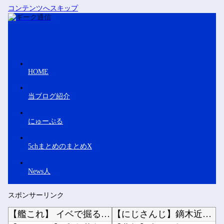
コンテンツへスキップ
HOME
当ブログ紹介
にゅーぷる
5chまとめのまとめX
News人
スポンサーリンク
【艦これ】 イベで掘るのと恒常落ちまってから掘るのどっちが楽なん？
【にじさんじ】鏑木近日中に入院予定、その前準備に血を大量に取られる他