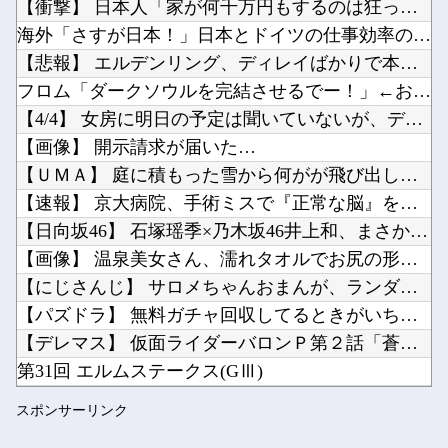
【衝撃】 日本人「家が何千万円もするのは狂ってる」大工「はぁ...
岸田文雄「日米の為替介入は一時しのぎに過ぎない。私なら円を強くすることが出来る」他
海外「さすが日本！」日本とドイツの仕事効率の差が分かる数字に...
海外「日本は戦勝国なんだよ」 戦後の日本人の特別な生き様に各国から称賛の声他
【悲報】 エルデンリング、ディレイばかりで本当に面白くないこ...
【にじさんじ】ソフィ「８８８✨ ぞろ目ってなんか嬉しくなるよね！！」他
フロム「ダークソウルを完結させるでー！」←おおええやん
Powered by livedoor 相互RSS
お前らが思う「バカゲー」って何？他
【4/4】 女房に明日の予定は聞いていないが、デートにでも誘...
シャープ、シンプルで使いやすいオーブンレンジ「RE-WF187」他
【画像】 開示請求が届いた…
【ＵＭＡ】 庭に積もった雪から何がが飛び出していた。これは何...
【速報】 京大病院、手術ミスで『正常な脳』を摘出 → 患者は...
【日向坂46】 石塚瑶季×乃木坂46井上和、まさかの裏話・・...
Powered by livedoor 相互RSS
【画像】 温泉美女さん、濡れタオルでお尻の形が透けてしまう
【にじさんじ】 サロメちゃんおまんが、ランダム配置の暗証番号...
【パズドラ】 無料ガチャ回収してるときがいちばんたのしいな・...
【デレマス】 仮面ライダーバロンＰ第２話「蒼翼の乙女」
第31回 エルムステークス(GⅢ)
【艦これ】 今日から横須賀のカレー機関開幕か・・・！
スポンサーリンク
勝ったのだ！