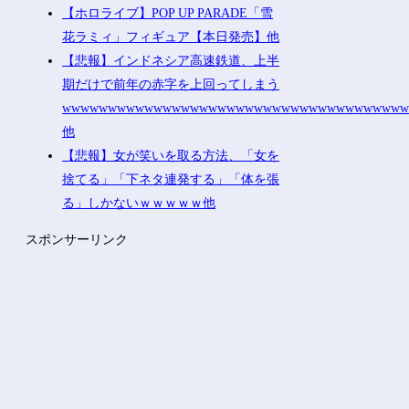
【ホロライブ】POP UP PARADE「雪
花ラミィ」フィギュア【本日発売】他
【悲報】インドネシア高速鉄道、上半
期だけで前年の赤字を上回ってしまう
wwwwwwwwwwwwwwwwwwwwwwwwwwwwwwwwwwwww
他
【悲報】女が笑いを取る方法、「女を
捨てる」「下ネタ連発する」「体を張
る」しかないｗｗｗｗｗ他
スポンサーリンク