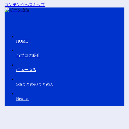
コンテンツへスキップ
HOME
当ブログ紹介
にゅーぷる
5chまとめのまとめX
News人