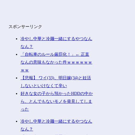
スポンサーリンク
冷やし中華と冷麺一緒にするやつなん
なん？
「自転車のルール厳罰化！」← 正直
なんの意味もなかった件ｗｗｗｗｗｗ
ｗｗ
【悲報】 ワイ(33)、明日嫁(34)と妊活
しないといけなくて辛い
好きな女の子から預かったHDDの中か
ら、とんでもないモノを発見してしま
った
冷やし中華と冷麺一緒にするやつなん
なん？