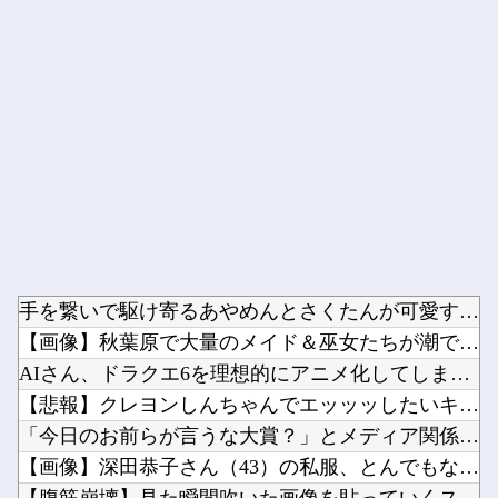
Powered by livedoor 相互RSS
手を繋いで駆け寄るあやめんとさくたんが可愛すぎる！！！【乃木...
【画像】秋葉原で大量のメイド＆巫女たちが潮で水打ちを実施ww...
AIさん、ドラクエ6を理想的にアニメ化してしまう他
【悲報】クレヨンしんちゃんでエッッッしたいキャラ、満場一致で...
「今日のお前らが言うな大賞？」とメディア関係者の一般人への苦...
【画像】深田恭子さん（43）の私服、とんでもなく可愛いと話題...