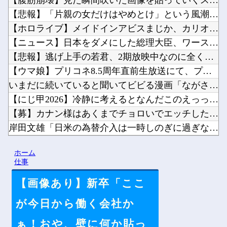
【腹筋崩壊】見た瞬間吹いた画像を貼っていくスレｗｗｗｗ他
【悲報】「片親の女だけはやめとけ」という風潮、広まりつつある...
【ホロライブ】メイドインアビスまじか、カリオペすげえな他
【ニュース】日本をダメにした総理大臣、ワースト１位が同点でこ...
【悲報】逃げ上手の若君、2期放映中なのに全く話題にならない他
【ウマ娘】プリコネ8.5周年直前生放送にて、プリコネ×ウマ娘...
いまだに続いていると聞いてビビる漫画「ながされて藍蘭島」「咲...
【にじ甲2026】冷静に考えるとなんだこのえっっっな格好は…...
【募】カナン様はあくまでチョロいでエッチしたいキャラ【画像】...
岸田文雄「日米の為替介入は一時しのぎに過ぎない。私なら円を強...
シャープ、シンプルで使いやすいオーブンレンジ「RE-WF18...
ホーム
ペルソナ４R”メイン”ヒロインの里中千枝さん、来ている服と声...
仕事
【画像あり】新卒「ここ
が今日から働く会社か
Powered by livedoor 相互RSS
ぁ！おや、壁に何か貼っ