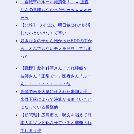
「自転車のルール厳罰化！」← 正直
なんの意味もなかった件ｗｗｗｗｗｗ
ｗｗ
【悲報】 ワイ(33)、明日嫁(34)と妊活
しないといけなくて辛い
好きな女の子から預かったHDDの中か
ら、とんでもないモノを発見してしま
った
【戦慄】脳外科医さん「これ腫瘍？」
技師さん「正常です」医者さん「ふー
ん」・・・・・・・・・他
高値で米を大量に仕入れた米卸大手、
米価下落によって決算が凄まじいこと
になっている模様他
【超悲報】広島市長、呪文を唱えて日
本人をゾンビ化させていると非難され
てしまう他