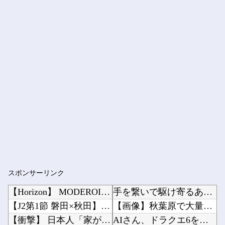
スポンサーリンク
【Horizon】 MODEROID「スロータースパイン」プラモデル【本日発売】
手を繋いで駆け寄るあやめんとさくたんが可愛すぎる！！！【乃木坂46】他
【J2第1節 磐田×秋田】 磐田は開始わずか18秒で先制に成功するも追いつかれドロー 秋葉...
【画像】秋葉原で大量のメイド＆巫女たちが潮で水打ちを実施wwwwwwwww他
【衝撃】 日本人「家が何千万円もするのは狂ってる」大工「はぁ？じゃ自分で作ってみろよ」→結...
AIさん、ドラクエ6を理想的にアニメ化してしまう他