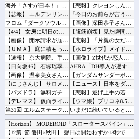
海外「さすが日本！」日本とドイツの仕事効率の差が分かる数字に海外が大騒ぎ
【悲報】クレヨンしんちゃんでエッッッしたいキャラ、満場一致で決まるｗｗｗｗｗｗｗｗｗｗ他
【悲報】 エルデンリング、ディレイばかりで本当に面白くないこのゲーム←賛同の声が多数…
「今日のお前らが言うな大賞？」とメディア関係者の一般人への苦言にツッコミ殺到、被災地の避難...
フロム「ダークソウルを完結させるでー！」←おおええやん
【画像】深田恭子さん（43）の私服、とんでもなく可愛いと話題にwww他
【4/4】 女房に明日の予定は聞いていないが、デートにでも誘ってみる。多分断られるはずだ。...
【腹筋崩壊】見た瞬間吹いた画像を貼っていくスレｗｗｗｗ他
【画像】 開示請求が届いた…
【悲報】「片親の女だけはやめとけ」という風潮、広まりつつある他
【ＵＭＡ】 庭に積もった雪から何がが飛び出していた。これは何だ？ → 雪を掘ってみたら…
【ホロライブ】メイドインアビスまじか、カリオペすげえな他
【速報】 京大病院、手術ミスで『正常な脳』を摘出 → 患者は自発呼吸不可能な植物状態に
【画像】Z世代が恋人に求める年収ラインがこれｗ他
【日向坂46】 石塚瑶季×乃木坂46井上和、まさかの裏話・・・
AHRA「DH導入が遅すぎる、たまにピッチャーが打ったからって何が面白いんだよ」他
【画像】 温泉美女さん、濡れタオルでお尻の形が透けてしまう
【ガンダムサンダーボルト】自分から手足を切り落すなんて…他
【にじさんじ】 サロメちゃんおまんが、ランダム配置の暗証番号入力に敗北「3回失敗しましたわ...
【ニュース】日本をダメにした総理大臣、ワースト１位が同点でこの人ｗｗｗｗｗｗ他
【パズドラ】 無料ガチャ回収してるときがいちばんたのしいな・・・
【悲報】逃げ上手の若君、2期放映中なのに全く話題にならない他
【デレマス】 仮面ライダーバロンＰ第２話「蒼翼の乙女」
【ウマ娘】プリコネ8.5周年直前生放送にて、プリコネ×ウマ娘コラボの開催について告知が！？...
第31回 エルムステークス(GⅢ)
いまだに続いていると聞いてビビる漫画「ながされて藍蘭島」「咲」「らき☆すた」他
【FGO】 夜kunさんのモルガンイラスト！！ 蝶の羽好きです！
【にじ甲2026】冷静に考えるとなんだこのえっっっな格好は…？他
【Horizon】 MODEROID「スロータースパイン」プ...
【艦これ】 今日から横須賀のカレー機関開幕か・・・！
【ラブライブ！】降幡愛さんがドッキリGPに出演！！！！他
【J2第1節 磐田×秋田】 磐田は開始わずか18秒で先制に成...
勝ったのだ！
【募】カナン様はあくまでチョロいでエッチしたいキャラ【画像】他