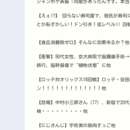
ジャンポケ斉藤「同意があったんです。本当
【えぇ!?】 回らない寿司屋で、彼氏が寿司
とか恥ずかしい！ドン引き！低レベル!! 
【食品消費税ゼロ】そんなに効果あるか？他
【衝撃】50代女性、京大病院で脳腫瘍手術
続行、脳幹損傷で“植物状態”に他
【ロッテ対オリックス18回戦】ロッテ・安田
ン！！！！！！！！！！！！！他
【悲報】中村小三郎さん（77）、新宿で20
検・・・・・・・・・他
【にじさんじ】宇佐美の筋肉すっご他