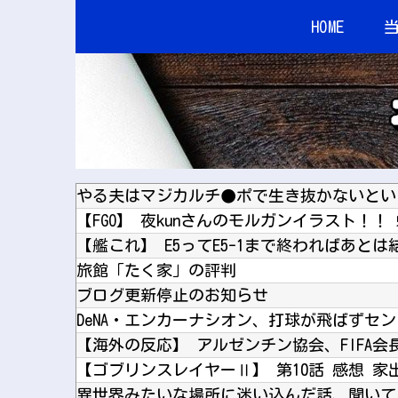
HOME
【FGO】 夜kunさんのモルガンイラスト！！
【艦これ】 E5ってE5-1まで終わればあと
旅館「たく家」の評判
ブログ更新停止のお知らせ
【ゴブリンスレイヤーⅡ】 第10話 感想 
異世界みたいな場所に迷い込んだ話、聞いて