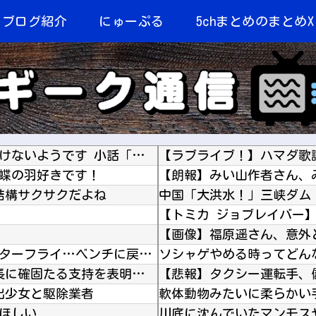
当ブログ紹介
にゅーぷる
5chまとめのまとめX
やる夫はマジカルチ●ポで生き抜かないといけないようです 小話「実際の感度」
【ラブライブ！】ハマダ歌
 蝶の羽好きです！
は結構サクサクだよね
【画像】福原遥さん、意外
DeNA・エンカーナシオン、打球が飛ばずセンターフライ…ベンチに戻って腕立て5回！肉体強化
ソシャゲやめる時ってどん
【海外の反応】 アルゼンチン協会、FIFA会長に確固たる支持を表明「隠す気もないんだなｗ」
【悲報】タクシー運転手、
家出少女と駆除業者
ほしい