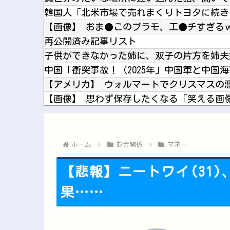
【画像】 おま●このプラモ、工●チすぎる
再公開済み記事リスト
【画像】 影山優佳さん(25)、下着姿であ
【櫻坂46】 流出... これもう付き合ってる
ホーム
お金関係
マネー
【悲報】ニートワイ(31
果……