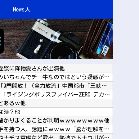
News人
謡祭に降幡愛さんが出演他
【朗報】みい山作者さん、みいちゃんでチー牛なのではという疑惑が生まれるｗｗｗｗｗｗｗｗｗｗ...
中国「大洪水！」三峡ダム「9門開放！（全力放流」中国都市「三峡沿線の道路水没」中国政府「高...
【トミカ ジョブレイバー】「ライジングポリスブレイバーZERO デカライドアーマー 黒バイ...
とあるｗ他
な時？他
儲かりまくることが判明ｗｗｗｗｗｗｗｗ他
軟体動物みたいに柔らかい手を持つ人、話題にｗｗｗｗ「脳が理解を拒む」「ミギー」他
川底に沈んでいたマンモスやナチス軍艦など露出、熱波でドナウ川が歴史的渇水！他