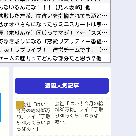
んないるんだな！！！【乃木坂46】他
防弾ガラスの件で誤情報を拡散した左派、間違いを指摘されても頑として認めなかった結果……他
【画像】森高千里（18）「私がオバさんになったらミニスカートは無理よ」→現在ｗｗｗｗ他
【ウマ娘】このキャラが声優（まりんか）同じってマジ！？←「スズカさんみたいな演技の方がレア...
【悲報】ゆうちゃみの暴露で浮き彫りになる『恋愛リアリティー番組』の裏側がヤバイ・・・・・他
【ラブライブ！】「Link！Like！ラブライブ！」運営チームです。【蓮ノ空】他
ゲームの魅力ってどんな部分だと思う？他
中国「大洪水！」三峡ダム「決壊危機」台風13号「三峡直撃確定」日本「最も強い勢力で接近！（...
説を読んでラスボスに驚いた他
街宣車、ほんと碌でもないな他
週間人気記事
【にじ甲2026】そういや前から謎に思ってたんやがなんでマドロックなんてアナウンス入ってた...
【正論】ホリエモン、移民受け入れ反対派にブチギレ→スタジオ誰も反論できず沈黙他
会社「はい！今月の給
人気キャラｗｗｗｗ他
料35万ね」ワイ「手取
り30万くらいやろな
スマホって普及して20年くらい経つのに「落とすだけで割れる」問題いつまでもクリアできてない...
あ…」
【にじさんじ】梢桃音、映画ちいかわ感想＆考察会＆平和的解決RTA！なんか道徳の授業みたい他