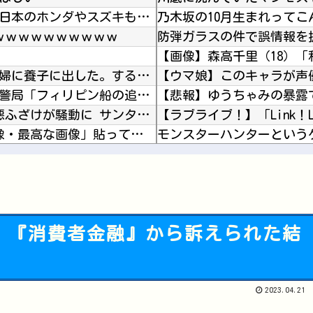
韓国人「北米市場で売れまくりトヨタに続き日本のホンダやスズキも今年第2四半期に大幅な黒字を...
乃木坂の10月生まれってこ
ｗｗｗｗｗｗｗｗｗｗ
子供ができなかった姉に、双子の片方を姉夫婦に養子に出した。すると、養子に出した子がすごく礼...
中国「衝突事故！（2025年」中国軍と中国海警局「フィリピン船の追跡中に衝突！（8/11」...
【アメリカ】 ウォルマートでクリスマスの悪ふざけが騒動に サンタ姿のTikTokerに客が...
【画像】 思わず保存したくなる「笑える画像・最高な画像」貼っていけｗｗｗｗｗ
モンスターハンターという
たシコが止まらない
ホロライブ「さくらみこ」妹にしたいと可愛がっていた後輩の水宮枢「みこ先輩怖かった」ゲスト出...
ガンダム・センチネルの小
だろ
【ニュース】日本共産党の
)、『消費者金融』から訴えられた結
ドラクエのゼシカとかいう
Powered by livedoor 相互RSS
2023.04.21