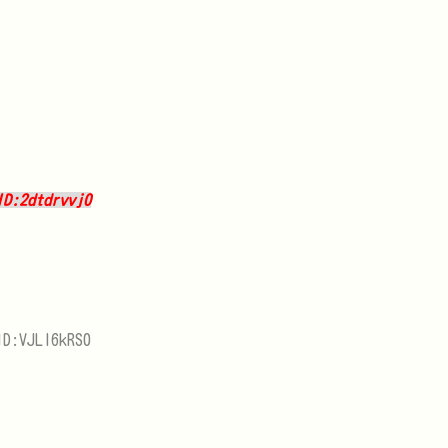
ID:2dtdrvvj0
ID:VJLl6kRS0