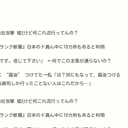
も勝手に他社攻撃 嘘ξけど何これ流行ってんの？
ランク断層』日本のド真ん中に10カ所もあると判明
です。信じて下さい」 ←何でこの主張が通らないの？
に “醤油” つけてた→私「は？30にもなって、醤油つける
回転寿司しか行ったことない人はこれだから…」
も勝手に他社攻撃 嘘ξけど何これ流行ってんの？
ランク断層』日本のド真ん中に10カ所もあると判明