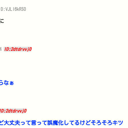
ID:VJLl6kRS0
に
74
ID:2dtdrvvj0
らなぁ
ID:2dtdrvvj0
ど大丈夫って言って誤魔化してるけどそろそろキツ