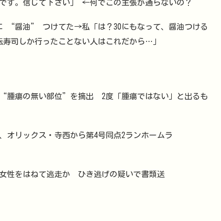
です。信じて下さい」 ←何でこの主張が通らないの？
に “醤油” つけてた→私「は？30にもなって、醤油つける
回転寿司しか行ったことない人はこれだから…」
→“腫瘍の無い部位”を摘出 2度「腫瘍ではない」と出るも
、オリックス・寺西から第4号同点2ランホームラ
代女性をはねて逃走か ひき逃げの疑いで書類送