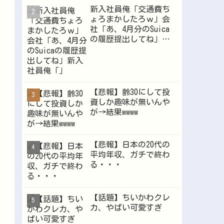
新入社員俺「交通費ち
ょろまかしたろｗ」会
社「あ、4月分のSuica
Powered by livedoor 相互RSS
の履歴提出してね」新
入社員俺「」
【悲報】齢30にして投
資しか趣味が無いんや
が→結果wwww
【悲報】日本の20代の
平均年収、ガチで終わ
る・・・
【話題】ちいかわクレ
カ、やばい可愛すぎ