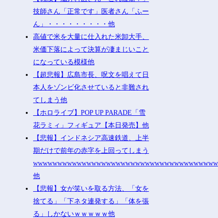
技師さん「正常です」医者さん「ふー
ん」・・・・・・・・・他
高値で米を大量に仕入れた米卸大手、
米価下落によって決算が凄まじいこと
になっている模様他
【超悲報】広島市長、呪文を唱えて日
本人をゾンビ化させていると非難され
てしまう他
【ホロライブ】POP UP PARADE「雪
花ラミィ」フィギュア【本日発売】他
【悲報】インドネシア高速鉄道、上半
期だけで前年の赤字を上回ってしまう
wwwwwwwwwwwwwwwwwwwwwwwwwwwwwwwwwwwww
他
【悲報】女が笑いを取る方法、「女を
捨てる」「下ネタ連発する」「体を張
る」しかないｗｗｗｗｗ他