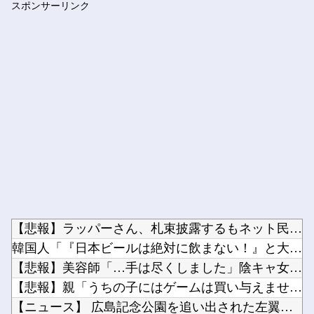
スポンサーリンク
【ひめごう 最終回】 第24話 感想 願いを叶える流星群【姫...
Powered by livedoor 相互RSS
【悲報】ラッパーさん、札束披露するもネット民から新社会人の初...
韓国人「『日本ビールは絶対に飲まない！』と大騒ぎしていた時代...
【悲報】美容師「…手は尽くしました」陰キャ女さん「…ﾋｭｯ」...
【悲報】親「うちの子にはゲームは買い与えません。本だけで十分...
【ニュース】 広島記念公園を追い出された左翼さん、流石にキモ...