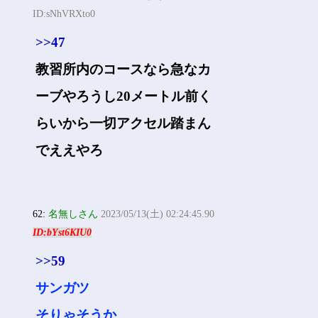
ID:sNhVRXto0
>>47
教習所内のコースなら急なカ
ーブやろうし20メートル前く
らいから一切アクセル踏まん
でええやろ
62:
名無しさん
2023/05/13(土) 02:24:45.90
ID:bYst6KIU0
>>59
サンガツ
そりゃそうか