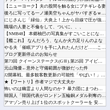
【ライブ】 「IDOL WORLD SUPER FESTIVAL 2026」京王アリーナT...
西川貴教アニキ、ミュージックステーションで”魅惑のマーメイド達と限界突破”してしまうｗｗｗ...
【ニューヨーク】夫の股間を触る女にブチギレる妻
【ひめごう 最終回】 第24話 感想 願いを叶える流星群【姫様“拷問”の時間です 2期】
デジモンがここにきて過去最高益、2000年のアニメ放送当時を上回る他
後ろに写ってる一ノ瀬美空ちゃんがヤバすぎるｗ【乃木坂46】
【ウマ娘】海外の絵師が描いた味付けの濃いウマ娘からしか得られない栄養素はある他
にじさんじ「緑仙」大炎上！上から目線で圧が強い返信「もうすで...
【悲報】佐藤二朗さん主演の「踊る」スピンオフ作品、結局撮影中止が決定wwwwwwwwwww...
職場の人妻と不倫をして、ついに、、、
【お誕生日】逢田さん（34）の奇行・奇言で打線組んだ・・・他
【NMB48】 本郷柚巴の写真集がすごいことになってる
Powered by livedoor 相互RSS
【速報】日本赤十字社、韓国に超希少血液Jr(a-)を提供「韓国内では適合する血液を確保でき...
【艦これ】 なんだろう、なんか火力足りんのよな
ワンピース原作者・尾田栄一郎「飛行能力が5種しか確認されてないのはペルが聞いた範囲なだけ」...
やる夫「催眠アプリを手に入れたんだけど……これ必要だった？」...
ブログ更新停止のお知らせ
第73回 クイーンステークス(GⅢ).第25回 アイビスサマ...
元山飛優←意外と守備範囲が微妙だった件
Powered by livedoor 相互RSS
J2開幕戦、最多観客数更新の可能性「やばい！」 チケット6万...
★【ワートリ】作者マジで大丈夫か
怖いのは幽霊より人間なのか？ 暴力団にまつわる怖い話傑作7選
韓国人「韓国代表がロンドン五輪銅メダル剥奪の危機！海外メディ...
アマゾン売り上げ１位のスポットクーラーを 安く買った 今日設...
【ライブ】 「IDOL WORLD SUPER FESTIV...