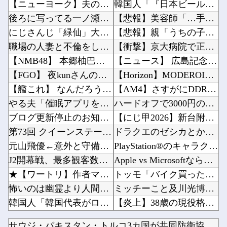
【ニューヨーク】夫の股間を触る女にブチギレる妻
韓国人「『日本ビールは絶対に飲まない！』と大騒ぎしていた時代が完全に終わってしまった理由が...
後ろに写ってる一ノ瀬美空ちゃんがヤバすぎるｗ【乃木坂46】
【悲報】美容師「…手は尽くしました」陰キャ女さん「…ﾋｭｯ」ｗｗｗｗｗｗｗｗｗｗ他
にじさんじ「緑仙」大炎上！上から目線で圧が強い返信「もうすでに歌ってる」埋もれてる曲を救い...
【悲報】親「うちの子にはゲームは買い与えません。本だけで十分」→結果ｗｗｗ他
職場の人妻と不倫をして、ついに、、、
【衝撃】京大病院で正常な脳組織を誤摘出された50代女性、手足も動かせず自発呼吸もできない重...
【NMB48】 本郷柚巴の写真集がすごいことになってる
【ニュース】 広島記念公園を追い出された左翼さん、流石にキモすぎて炎上他
【FGO】 夜kunさんのモルガンイラスト！！ 蝶の羽好きです！
【Horizon】MODEROID「スロータースパイン」プラモデル【本日発売】他
【艦これ】 なんだろう、なんか火力足りんのよな
【AM4】さすがにDDR5へ乗り換えるタイミング逃し感が半端ない他
やる夫「催眠アプリを手に入れたんだけど……これ必要だった？」 第29話
ハードオフで3000円のこのノートパソコン見つけたんだけどどうですか？他
ブログ更新停止のお知らせ
【にじ甲2026】新台附属フリーズ高校にふさわしい激アツ寄せ書きで全力応援！他
第73回 クイーンステークス(GⅢ).第25回 アイビスサマーダッシュ(GⅢ)
ドラクエのゼシカとかいう人気キャラwww他
元山飛優←意外と守備範囲が微妙だった件
PlayStation®のキャラクターたちは、みんなで海に行くそうですよ?他
J2開幕戦、最多観客数更新の可能性「やばい！」 チケット6万超えが発券「見間違いじゃない？...
Apple vs Microsoftならどっちが強いんや？他
★【ワートリ】作者マジで大丈夫か
トッモ「バイク買ったわ！見てやこれ！」ワイ「これスクーターじゃん…」他
怖いのは幽霊より人間なのか？ 暴力団にまつわる怖い話傑作7選
ミッチーこと及川光博さん、56歳で再婚→新しい命まで授かるｗｗｗｗｗ他
韓国人「韓国代表がロンドン五輪銅メダル剥奪の危機！海外メディアが『時効の壁を越えてIOCの...
【炎上】38歳の現役格闘家さん「批判覚悟で言います。19歳の彼女と結婚しました」→案の定オ...
アマゾン売り上げ１位のスポットクーラーを 安く買った 今日設置する 予定だが多少でも涼しく...
ダークゴシックな2D弾幕STG『カラドリウス2』発売決定！他
サウジ・パキスタン・トルコ3カ国が共同防衛協定締結…「イスラ...