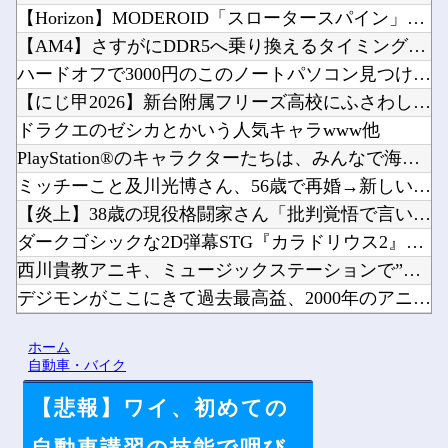
【Horizon】MODEROID「スロータースパイン」プラ...
【AM4】さすがにDDR5へ乗り換えるタイミング逃し感が半端...
ハードオフで3000円のこのノートパソコン見つけたんだけどど...
【にじ甲2026】新台附属フリーズ高校にふさわしい激アツ寄せ...
ドラクエのゼシカとかいう人気キャラwww他
PlayStation®のキャラクターたちは、みんなで海に行...
ミッチーこと及川光博さん、56歳で再婚→新しい命まで授かるｗ...
【炎上】38歳の現役格闘家さん「批判覚悟で言います。19歳の...
ダークゴシックな2D弾幕STG『カラドリウス2』発売決定！他
西川貴教アニキ、ミュージックステーションで”魅惑のマーメイド...
デジモンがここにきて過去最高益、2000年のアニメ放送当時を...
ワンピース原作者・尾田栄一郎「飛行能力が5種しか確認されてな...
ホーム
【にじ甲2026】アベヒパワヒって両立するんやな他
自動車・バイク
【悲報】ワイ、初めての