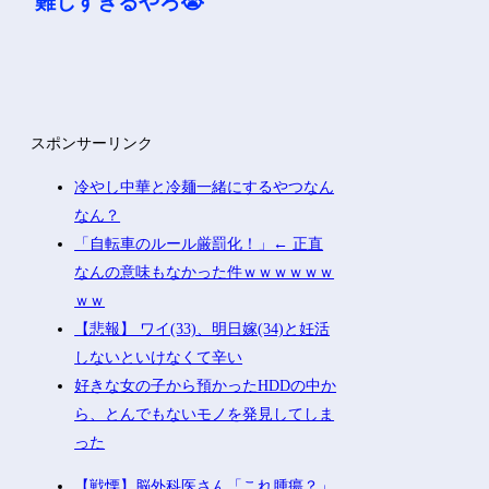
難しすぎるやろ😭
スポンサーリンク
冷やし中華と冷麺一緒にするやつなん
なん？
「自転車のルール厳罰化！」← 正直
なんの意味もなかった件ｗｗｗｗｗｗ
ｗｗ
【悲報】 ワイ(33)、明日嫁(34)と妊活
しないといけなくて辛い
好きな女の子から預かったHDDの中か
ら、とんでもないモノを発見してしま
った
【戦慄】脳外科医さん「これ腫瘍？」