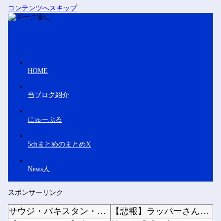
コンテンツへスキップ
HOME
当ブログ紹介
にゅーぷる
5chまとめのまとめX
News人
スポンサーリンク
サウジ・パキスタン・トルコ3カ国が共同防衛協定締結…「イスラム版NATO」指摘も！
【悲報】ラッパーさん、札束披露するもネット民から新社会人の初ボーナスくらいしかないと笑われ...