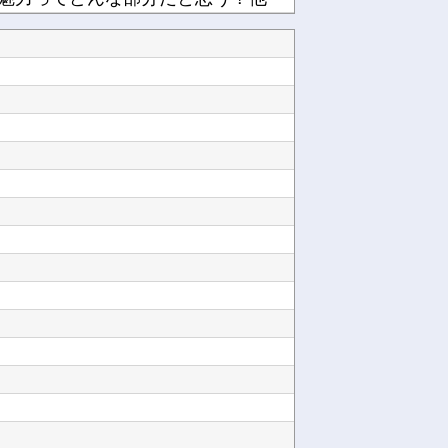
中国「大洪水！」三峡ダム「決壊危機」台風13号「三峡直撃確定」日本「最も強い勢力で接近！（...
でラスボスに驚いた他
ほんと碌でもないな他
【にじ甲2026】そういや前から謎に思ってたんやがなんでマドロックなんてアナウンス入ってた...
【正論】ホリエモン、移民受け入れ反対派にブチギレ→スタジオ誰も反論できず沈黙他
ラｗｗｗｗ他
スマホって普及して20年くらい経つのに「落とすだけで割れる」問題いつまでもクリアできてない...
【にじさんじ】梢桃音、映画ちいかわ感想＆考察会＆平和的解決RTA！なんか道徳の授業みたい他
Powered by livedoor 相互RSS