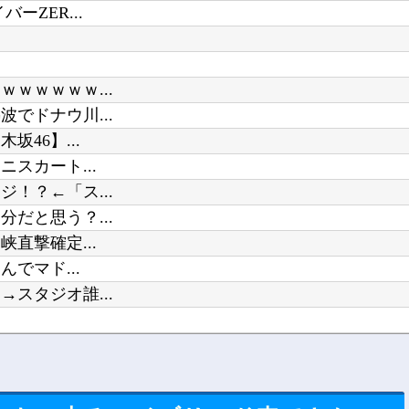
ZER...
ｗｗｗｗｗ...
でドナウ川...
46】...
スカート...
！？←「ス...
だと思う？...
直撃確定...
でマド...
スタジオ誰...
和的解決R...
...