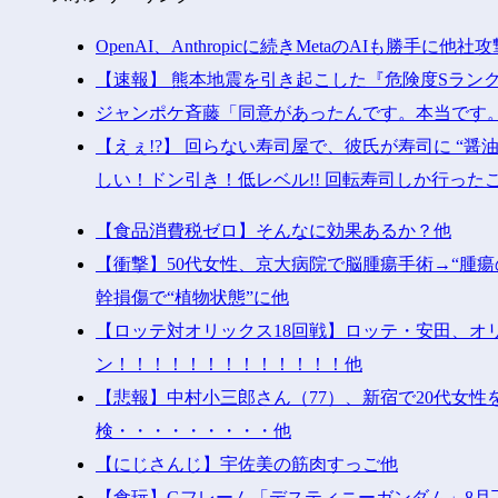
OpenAI、Anthropicに続きMetaのAIも勝手
【速報】 熊本地震を引き起こした『危険度Sラン
ジャンポケ斉藤「同意があったんです。本当です。
【えぇ!?】 回らない寿司屋で、彼氏が寿司に “醤
しい！ドン引き！低レベル!! 回転寿司しか行った
【食品消費税ゼロ】そんなに効果あるか？他
【衝撃】50代女性、京大病院で脳腫瘍手術→“腫
幹損傷で“植物状態”に他
【ロッテ対オリックス18回戦】ロッテ・安田、オ
ン！！！！！！！！！！！！！他
【悲報】中村小三郎さん（77）、新宿で20代女
検・・・・・・・・・他
【にじさんじ】宇佐美の筋肉すっご他
【食玩】Gフレーム「デスティニーガンダム」8月