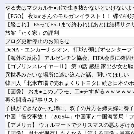
【FGO】 夜kunさんのモルガンイラスト！！ 蝶の羽
【艦これ】 E5ってE5-1まで終わればあとは結構サク
旅館「たく家」の評判
ブログ更新停止のお知らせ
【ゴブリンスレイヤーⅡ】 第10話 感想 家出少女と
異世界みたいな場所に迷い込んだ話、聞いてほしい
【画像】 おま●このプラモ、工●チすぎるｗｗｗｗｗ
再公開済み記事リスト