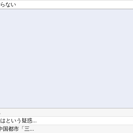
まらない
後輩の水宮...
他
という疑惑...
都市「三...