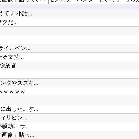
まらない
す 小話...
ホロライブ「さくらみこ」妹にしたいと可愛がっていた後輩の水宮枢「みこ先輩怖かった」ゲスト出...
ガンダム・センチネルの小説を読ん
だ...
【ニュース】日本共産党の街宣車、
イ…ベン...
ドラクエのゼシカとかいう人気キャ
る支持...
Powered by livedoor 相互RSS
駆除業者
ダやスズキ...
ｗｗｗｗｗ
出した。す...
リピン...
動に サ...
像」貼っ...