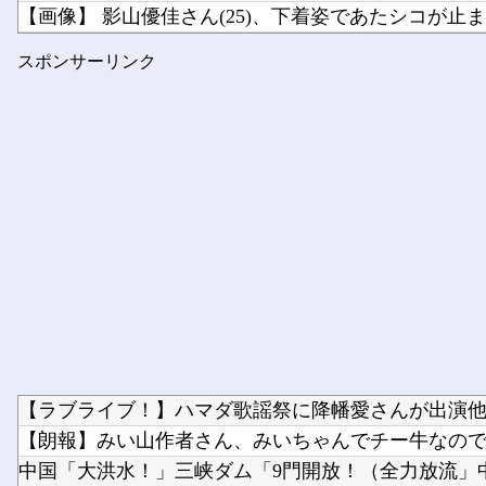
【画像】 影山優佳さん(25)、下着姿であたシコが止
ホロライブ「さくらみこ」妹にしたいと可愛がっていた
スポンサーリンク
【櫻坂46】 流出... これもう付き合ってるだろ
【ラブライブ！】ハマダ歌謡祭に降幡愛さんが出演
【朗報】みい山作者さん、みいちゃんでチー牛なのでは
中国「大洪水！」三峡ダム「9門開放！（全力放流」中国