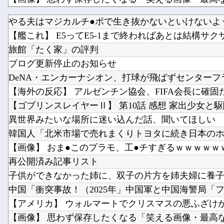
【画像】 影山優佳さん(25)、下着姿であたシコが止
やる夫はマジカルチ●ポで生き抜かないといけないようで
【艦これ】 E5ってE5-1まで終わればあとは結構サクサク
【櫻坂46】 流出... これもう付き合ってるだろ
旅館「たく家」の評判
ブログ更新停止のお知らせ
DeNA・エンカーナシオン、打球が飛ばずセンターフラ
【海外の反応】 アルゼンチン協会、FIFA会長に確固た
【ゴブリンスレイヤーⅡ】 第10話 感想 家出少女と
異世界みたいな場所に迷い込んだ話、聞いてほしい
韓国人「北米市場で売れまくりトヨタに続き日本のホン
【画像】 おま●このプラモ、工●チすぎるｗｗｗｗｗ
再公開済み記事リスト
子供ができなかった姉に、双子の片方を姉夫婦に養子に
中国「衝突事故！（2025年」中国軍と中国海警局「フィ
【アメリカ】 ウォルマートでクリスマスの悪ふざけが騒
【画像】 思わず保存したくなる「笑える画像・最高な画