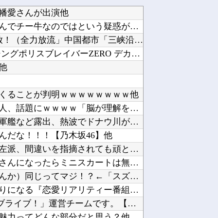
幡愛さんが出演他
【朗報】みい山作者さん、みいちゃんでチー牛なのではという疑惑が生まれるｗｗｗｗｗｗｗｗｗｗ...
中国「大洪水！」三峡ダム「9門開放！（全力放流」中国都市「三峡沿線の道路水没」中国政府「高...
【トミカ ジョブレイバー】「ライジングポリスブレイバーZERO デカライドアーマー 黒バイ...
他
くることが判明ｗｗｗｗｗｗｗｗ他
軟体動物みたいに柔らかい手を持つ人、話題にｗｗｗｗ「脳が理解を拒む」「ミギー」他
川底に沈んでいたマンモスやナチス軍艦など露出、熱波でドナウ川が歴史的渇水！他
んだな！！！【乃木坂46】他
防弾ガラスの件で誤情報を拡散した左派、間違いを指摘されても頑として認めなかった結果……他
【画像】森高千里（18）「私がオバさんになったらミニスカートは無理よ」→現在ｗｗｗｗ他
【ウマ娘】このキャラが声優（まりんか）同じってマジ！？←「スズカさんみたいな演技の方がレア...
【悲報】ゆうちゃみの暴露で浮き彫りになる『恋愛リアリティー番組』の裏側がヤバイ・・・・・他
【ラブライブ！】「Link！Like！ラブライブ！」運営チームです。【蓮ノ空】他
魅力ってどんな部分だと思う？他