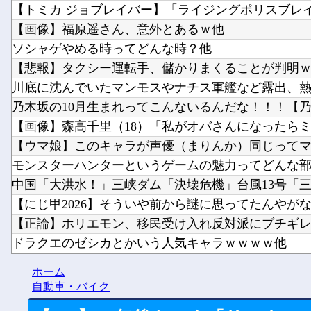
【トミカ ジョブレイバー】「ライジングポリスブレイバー
【画像】福原遥さん、意外とあるｗ他
ソシャゲやめる時ってどんな時？他
【悲報】タクシー運転手、儲かりまくることが判明ｗｗ
川底に沈んでいたマンモスやナチス軍艦など露出、熱波
乃木坂の10月生まれってこんないるんだな！！！【乃木坂
【画像】森高千里（18）「私がオバさんになったらミニ
【ウマ娘】このキャラが声優（まりんか）同じってマジ
モンスターハンターというゲームの魅力ってどんな部分
中国「大洪水！」三峡ダム「決壊危機」台風13号「三峡
【にじ甲2026】そういや前から謎に思ってたんやがなん
【正論】ホリエモン、移民受け入れ反対派にブチギレ→
ドラクエのゼシカとかいう人気キャラｗｗｗｗ他
【にじさんじ】梢桃音、映画ちいかわ感想＆考察会＆平
ホーム
【悲報】「HUNTER×HUNTER」のビヨンド=ネテロさん
自動車・バイク