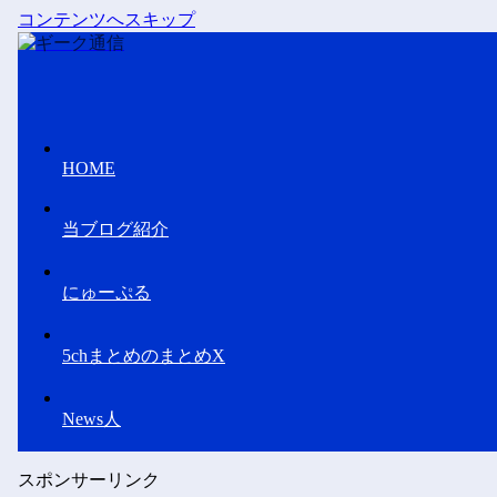
コンテンツへスキップ
HOME
当ブログ紹介
にゅーぷる
5chまとめのまとめX
News人
スポンサーリンク