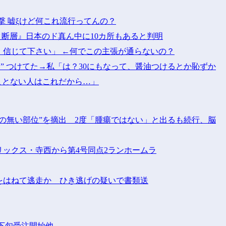
に他社攻撃 嘘ξけど何これ流行ってんの？
ク断層』日本のド真ん中に10カ所もあると判明
信じて下さい」 ←何でこの主張が通らないの？
油” つけてた→私「は？30にもなって、醤油つけるとか恥ずか
ことない人はこれだから…」
瘍の無い部位”を摘出 2度「腫瘍ではない」と出るも続行、脳
リックス・寺西から第4号同点2ランホームラ
性をはねて逃走か ひき逃げの疑いで書類送
下旬受注開始他