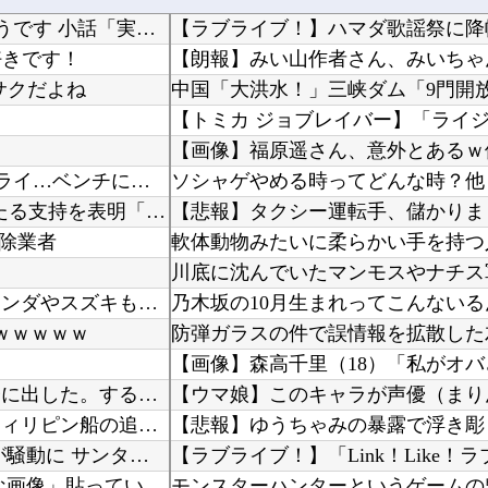
やる夫はマジカルチ●ポで生き抜かないといけないようです 小話「実際の感度」
【ラブライブ！】ハマダ歌謡祭に降
好きです！
サクだよね
【画像】福原遥さん、意外とあるｗ
DeNA・エンカーナシオン、打球が飛ばずセンターフライ…ベンチに戻って腕立て5回！肉体強化
ソシャゲやめる時ってどんな時？他
【海外の反応】 アルゼンチン協会、FIFA会長に確固たる支持を表明「隠す気もないんだなｗ」
【悲報】タクシー運転手、儲かりま
駆除業者
韓国人「北米市場で売れまくりトヨタに続き日本のホンダやスズキも今年第2四半期に大幅な黒字を...
乃木坂の10月生まれってこんないる
ｗｗｗｗｗ
子供ができなかった姉に、双子の片方を姉夫婦に養子に出した。すると、養子に出した子がすごく礼...
中国「衝突事故！（2025年」中国軍と中国海警局「フィリピン船の追跡中に衝突！（8/11」...
【アメリカ】 ウォルマートでクリスマスの悪ふざけが騒動に サンタ姿のTikTokerに客が...
【画像】 思わず保存したくなる「笑える画像・最高な画像」貼っていけｗｗｗｗｗ
モンスターハンターというゲームの