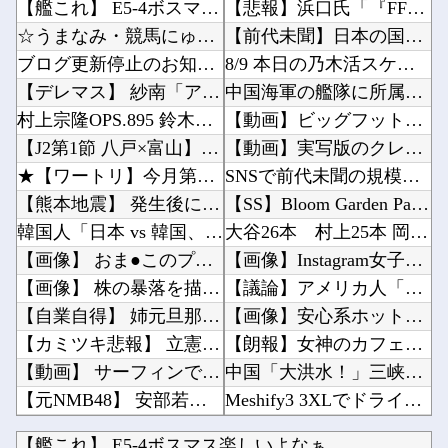
【艦これ】 E5-4ボスマス楽しいよなぁ
【悲報】浜口氏「『FF7 リバース』の大量コンテンツで疲れ、離れたプレイヤーいた」他
☆うまなみ・競馬にゅーす速報 終了のお知らせ
【前代未聞】日本の国税、崩壊→去年、懲戒処分37人 今年は3月時点で懲戒処分すでに20人以...
ブログ更新停止のお知らせ
8/9 本日の乃木活スケジュールです！！！【乃木坂46】他
【デレマス】 紗南「アイドルに似合うポケモン？」
中国海軍の艦隊に所属する052C型ミサイル駆逐艦「長春」と052D型「厦門」が編隊航行訓練...
村上宗隆OPS.895 鈴木誠也OPS.840 岡本和真OPS.742 吉田正尚OPS.7...
【動画】ビッグフットの正体が判明他
【J2第1節 八戸×富山】 八戸が記念すべきJ2初勝利！佐藤祐太の無回転ミドル＆ドライブシ...
【動画】実写版のクレヨンしんちゃん、バズりすぎて80万いいねｗ他
★【ワートリ】今月第262話「遠征選抜試験Ⅱ⑤」【最新話コメント用】
SNSで前代未聞の規模の詐欺案件が発生、自治体3市が異例の声明を発表して事実関係を全否定他
【熊本地震】 発生後に居酒屋店内から温泉が吹き出す ← これ前触れじゃね？
【SS】Bloom Garden Party裏秘史【ラブライブ！蓮ノ空】他
韓国人「日本 vs 韓国、マンガのキャラクターの違い」
大谷26本 村上25本 岡本24本wwwwwwwww他
【画像】 おま●このプラモ、工●チすぎるｗｗｗｗｗｗｗｗｗｗ
【画像】Instagram女子さん、がっつりマンスジ写しててエ□すぎるｗｗｗｗｗｗ他
【画像】 株の暴落を描いた漫画、ガチで怖いｗｗｗｗｗ
【議論】アメリカ人「原爆を落とさなければ、もっと多くの日本人が死んでいた」←この主張どう...
【自業自得】 姉元旦那「仕事辞めて来た。ラーメン屋を開こう」 姉「．．．」
【画像】安心系ホットケーキ、レベチｗｗｗｗｗｗｗｗｗｗｗｗｗｗｗｗｗｗｗｗｗｗｗｗ他
【カミツキ悲報】 立憲・蓮舫「蓮舫だから叩いていい、との報道に何度も向き合ってきました」→...
【朗報】女神のカフェテラスプロさんがジャッジ中◯◯以上濃厚パターン一覧を開示してくれたぞ！...
【動画】 サーフィンでチューブライディング、チューブの中からの映像が凄い
中国「大洪水！」三峡ダム「13基の水門開放（爆量放流」中国都市「三峡上流で豪雨！（三峡下流...
【元NMB48】 安部若菜、卒業して早くもお酒解禁
Meshify3 3XLでドライブベイが縮小されて絶望してる Define8 XL頼む…！...
近所のコープにいる爺さん、隙あらば他人のカゴに商品を入れようとする
【画像あり】ロピアのパワー全開おにぎり「444円」がコチラｗｗｗｗｗ他
【艦これ】 E5-4ボスマス楽しいよなぁ