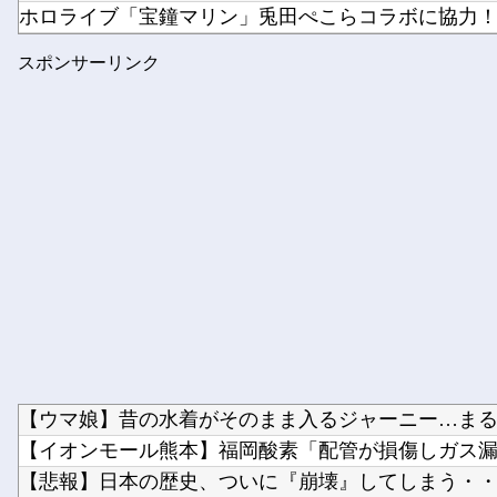
ホロライブ「宝鐘マリン」兎田ぺこらコラボに協力！ホ
【画像】坂道女子のバスト一覧ｗｗｗｗｗｗｗｗｗｗｗ
スポンサーリンク
中西アルノちゃん、やっぱり期待を裏切らないｗ【乃
【ウマ娘】昔の水着がそのまま入るジャーニー…まるで
【イオンモール熊本】福岡酸素「配管が損傷しガス漏れ
【悲報】日本の歴史、ついに『崩壊』してしまう・