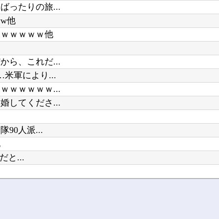
ったりの旅...
ww他
ｗｗｗｗｗｗ他
ら、これだ...
軍により...
ｗｗｗｗｗ...
してくださ...
0人派...
他
と...
...