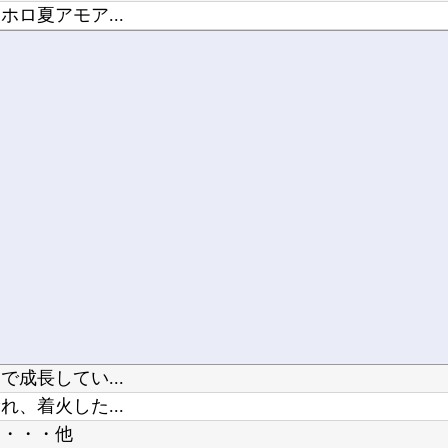
ロ夏アモア...
ｗwｗｗ...
木坂46】
成長してい...
、着火した...
・・・・他