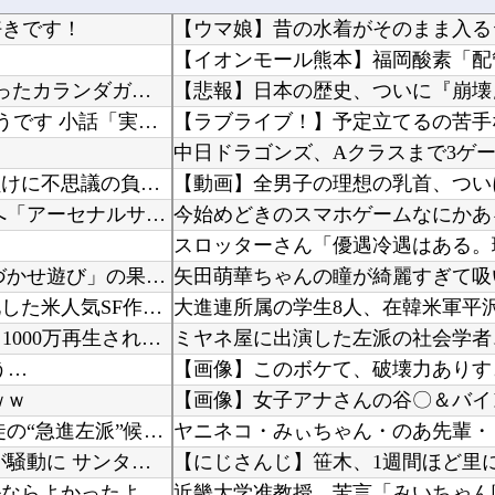
好きです！
【競馬】 豪コックスプレートの予備登録発表 噂のあったカランダガンは登録無しでジャパンCで...
【悲報】日本の歴史、ついに『崩壊
やる夫はマジカルチ●ポで生き抜かないといけないようです 小話「実際の感度」
中日ドラゴンズ、Aクラスまで3ゲーム
ノムさん（野村克也）「勝ちに不思議の勝ちあり。負けに不思議の負けなし。」←これ矛盾してね？
【動画】全男子の理想の乳首、つい
【海外の反応】 冨安健洋がクリスタル・パレス加入へ「アーセナルサポの好きなクラブで良かった...
今始めどきのスマホゲームなにかあ
【オカルト】 赤い人は人狼、金持ちが仕掛ける「気づかせ遊び」の果てに待つものは…
矢田萌華ちゃんの瞳が綺麗すぎて吸
海外「ディズニーがゴミのようだ！」日本がアニメ化した米人気SF作品に絶賛の声が殺到中
10代美少女の ”初めての女性器脱毛” 動画、エ□すぎて1000万再生される・・・
う…
ｗｗ
【画像】女子アナさんの谷〇＆バイ
アメリカ・ミシガン州の民主党予備選挙 イスラム教徒の“急進左派”候補が勝利確実に⋯トランプ...
【アメリカ】 ウォルマートでクリスマスの悪ふざけが騒動に サンタ姿のTikTokerに客が...
【にじさんじ】笹木、1週間ほど里
ワイ「米津玄師ってソロじゃなくてバンドのボーカルならよかったよね」