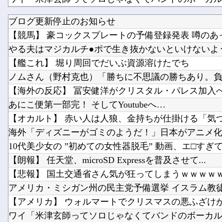
ブログ更新停止のお知らせ
【画像】坂道女子のバスト一覧ｗｗｗｗｗｗｗｗｗｗ
【競馬】 豪コックスプレートの予備登録発表 噂のあっ
中西アルノちゃん、やっぱり期待を裏切らないｗ【乃
やる夫はマジカルチ●ポで生き抜かないといけないようで
【艦これ】 堀り周回でだいぶ資源溶けたでち
ノムさん（野村克也）「勝ちに不思議の勝ちあり。負け
【海外の反応】 冨安健洋がクリスタル・パレス加入へ「
あにこ便第一部完！ そしてYoutubeへ…
【オカルト】 赤い人は人狼、金持ちが仕掛ける「気づか
海外「ディズニーがゴミのようだ！」日本がアニメ化した
10代美少女の ”初めての女性器脱毛” 動画、エ□すぎて10
【朗報】 任天堂、microSD Expressを普及させて...
【悲報】 国土交通省さん気が狂ってしまうｗｗｗｗ
アメリカ・ミシガン州の民主党予備選挙 イスラム教徒の
【アメリカ】 ウォルマートでクリスマスの悪ふざけが騒
ワイ「米津玄師ってソロじゃなくてバンドのボーカルな