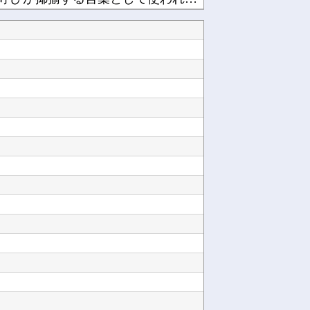
北朝鮮がロシアに弾道ミサイル40発供与、ミサイル部隊90人派遣開始…さらに80発見通し！他
、討ち取られる他
【SSD】1TBで1.5万とか、買った時の倍なんだけど今だと買い増してしまいそうで怖い他
韓国人「韓国サッカー協会が行った国際試合の性的接待の全容がこちら…」→「完全に買収してる…...
て始まる♥他
ーナーに迫るルラち他
「Linuxで十分じゃね…？」世界が気付き始める Linuxの市場シェアが初めて10%超え...
つつある他
Powered by livedoor 相互RSS