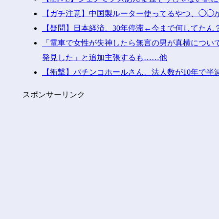
【ガチ注意】中国製ルーター使ってるやつ、◯◯
【疑問】日本経済、30年停滞←今まで何してたん？
「電車で女性が失神したら無言の男が真横につい
発見した」と追加主張するも……他
【衝撃】パチンコホールさん、法人数が10年で半減
スポンサーリンク