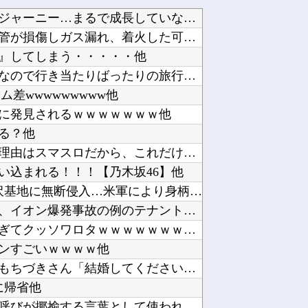
【ウマ娘】昔の水着がそのまま入るジャーニー…まるで成長していない！？他
【イオンモール熊本】福岡酸素「配管が損傷しガス漏れ、着火した可能性」高圧ガス保安法などに基...
』してしまう・・・・・他
【ラブライブ！】予定立てるの苦手なので行き当たりばったりの旅行しかできません他
差wwwwwwwww他
に発見されるｗｗｗｗｗｗｗ他
る？他
スロッターさん「優遇冷遇はある。理由はスマスロだから、これだけで十分なんだよね」他
い込まれる！！！【乃木坂46】他
大進連所属の学生8人、在韓米軍平沢基地に無断侵入…米軍により身柄拘束！他
ミヤネ屋に出演した左派の社会学者、イオン爆発事故の例のテナントに理解を示して……他
【画像】このボケて、破壊力ありすぎてクッソワロタｗｗｗｗｗｗｗｗｗ他
ンすごいｗｗｗｗ他
ヤニネコ・みぃちゃん・のあ先輩・もちづきさん「結婚してください！」←どうする？他
に帰省他
近畿大学准教授、苦言「みいちゃん呼びが揶揄する言葉として使われ、当事者から具体的な苦痛が訴...