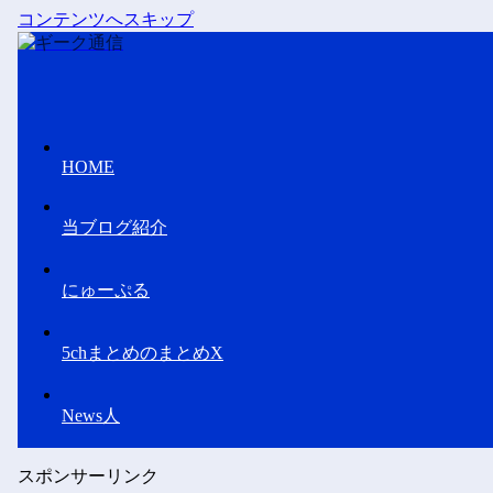
コンテンツへスキップ
HOME
当ブログ紹介
にゅーぷる
5chまとめのまとめX
News人
スポンサーリンク