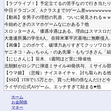
【ラブライブ！】予定立てるの苦手なので行き当たりば
中日ドラゴンズ、Aクラスまで3ゲーム差wwwwwww
【動画】全男子の理想の乳首、ついに発見されるｗ
今始めどきのスマホゲームなにかある？他
スロッターさん「優遇冷遇はある。理由はスマスロだか
大進連所属の学生8人、在韓米軍平沢基地に無断侵入…米
【画像】このボケて、破壊力ありすぎてクッソワロタｗ
ヤニネコ・みぃちゃん・のあ先輩・もちづきさん「結婚
【にじさんじ】笹木、1週間ほど里に帰省他
北朝鮮がロシアに弾道ミサイル40発供与、ミサイル部隊9
【ウマ娘】（悲報）ナイスネイチャ、討ち取られる
【SSD】1TBで1.5万とか、買った時の倍なんだけど今だ
ライザの公式AIゲーム、エッチすぎて始まる♥他
Vチューバーに最近ある変化が起きつつある他
ホーム
【にじさんじ】8月7日(金)22:00から周央サンゴ、志摩ス
お金関係
マネー