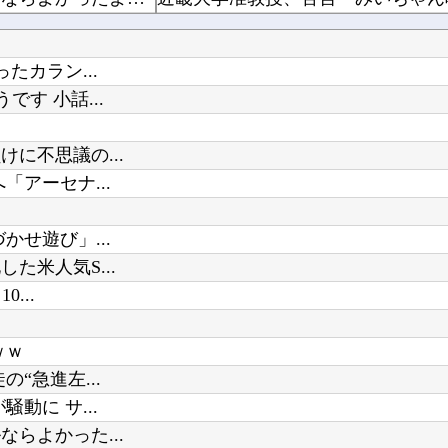
ホロライブ「宝鐘マリン」兎田ぺこらコラボに協力！ホロ夏アモアスにレイドして野うさぎ喜ぶ！1...
ｗｗwｗｗｗｗ
【ウマ娘】（悲報）ナイスネイチャ
たカラン...
木坂46】
す 小話...
ライザの公式AIゲーム、エッチすぎ
に不思議の...
【ウマ娘】自分の胸を主張してトレ
アーセナ...
Powered by livedoor 相互RSS
Vチューバーに最近ある変化が起き
せ遊び」...
米人気S...
...
ｗｗ
“急進左...
動に サ...
らよかった...