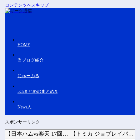
コンテンツへスキップ
HOME
当ブログ紹介
にゅーぷる
5chまとめのまとめX
News人
スポンサーリンク
【日本ハムvs楽天 17回戦】 スタメン・打順速報｜試合実況｜8/7 18:00開始
【トミカ ジョブレイバー】「ライジングポリスブレイバーZERO デカライドアーマー 黒バイ...