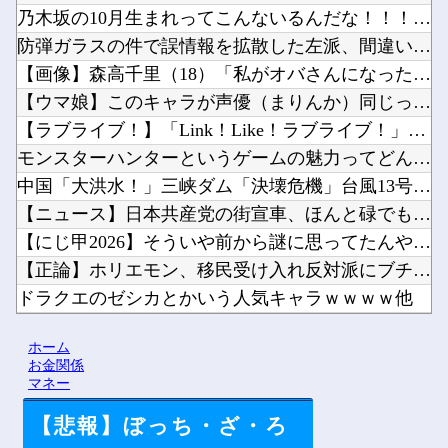
乃木坂の10月生まれってこんないるんだな！！！【乃木坂46】...
防弾ガラスの件で誤情報を拡散した左派、間違いを指摘されても頑...
【画像】森高千里（18）「私がオバさんになったらミニスカート...
【ウマ娘】このキャラが声優（まりんか）同じってマジ！？←「ス...
【ラブライブ！】「Link！Like！ラブライブ！」運営チー...
モンスターハンターというゲームの魅力ってどんな部分だと思う？...
中国「大洪水！」三峡ダム「決壊危機」台風13号「三峡直撃確定...
【ニュース】日本共産党の街宣車、ほんと碌でもないな他
【にじ甲2026】そういや前から謎に思ってたんやがなんでマド...
【正論】ホリエモン、移民受け入れ反対派にブチギレ→スタジオ誰...
ドラクエのゼシカとかいう人気キャラｗｗｗｗ他
【にじさんじ】梢桃音、映画ちいかわ感想＆考察会＆平和的解決R...
ホーム
【悲報】「HUNTER×HUNTER」のビヨンド=ネテロさん...
お金関係
マネー
【悲報】ぼっち・ざ・ろ