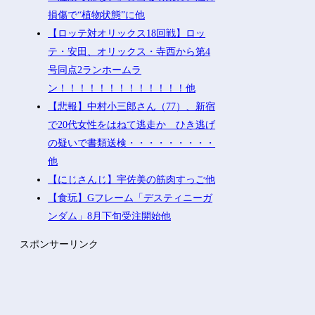
損傷で“植物状態”に他
【ロッテ対オリックス18回戦】ロッ
テ・安田、オリックス・寺西から第4
号同点2ランホームラ
ン！！！！！！！！！！！！！他
【悲報】中村小三郎さん（77）、新宿
で20代女性をはねて逃走か ひき逃げ
の疑いで書類送検・・・・・・・・・
他
【にじさんじ】宇佐美の筋肉すっご他
【食玩】Gフレーム「デスティニーガ
ンダム」8月下旬受注開始他
スポンサーリンク