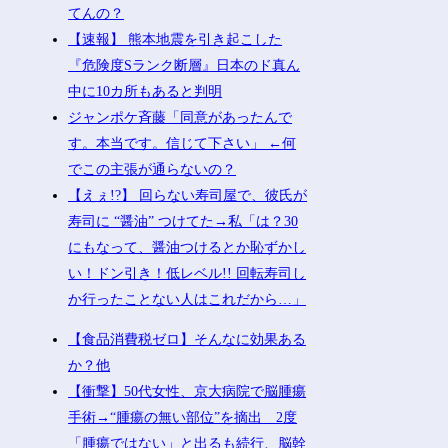
てんの？
【速報】 熊本地震を引き起こした
『危険度Sランク断層』日本のド真ん
中に10カ所もあると判明
ジャンポケ斉藤「同意があったんで
す。本当です。信じて下さい」 ←何
でこの主張が通らないの？
【えぇ!?】 回らない寿司屋で、彼氏が
寿司に “醤油” つけてた→私「は？30
にもなって、醤油つけるとか恥ずかし
い！ドン引き！低レベル!! 回転寿司し
か行ったことない人はこれだから…」
【食品消費税ゼロ】そんなに効果ある
か？他
【衝撃】50代女性、京大病院で脳腫瘍
手術→“腫瘍の無い部位”を摘出 2度
「腫瘍ではない」と出るも続行、脳幹