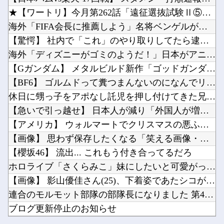
福永調教師、馬券購入者を軽んじる発言
『ガンタンク』とかいう謎のモビルスーツ他
★【ワートリ】今月第262話「遠征選抜試験Ⅱ⑤」【最新話コメ...
【艦これ】 堀り周回でだいぶ資源溶けたでち
【にじ甲2026】そういや前から謎に思ってたんやがなんでマドロックなんてアナウンス入ってた...
海外「FIFA会長に推薦しよう」名将ベンゲルが出したインファ...
アメリカの終戦に立ちはだかる壁、イスラエルはトランプ和平案に「同意せず」！他
【驚愕】 社内で「これ」のやり取りしてたら逮捕されたんだがｗ...
【正論】ホリエモン、移民受け入れ反対派にブチギレ→スタジオ誰も反論できず沈黙他
海外「ディズニーがゴミのようだ！」日本がアニメ化した米人気S...
ドラクエのゼシカとかいう人気キャラｗｗｗｗ他
【Gガンダム】 メタルビルド新作「ゴッドガンダム ハイパーモ...
Powered by livedoor 相互RSS
スマホって普及して20年くらい経つのに「落とすだけで割れる」問題いつまでもクリアできてない...
【BF6】 ゴルムドって糞つまんないのになんでリメイクされた...
【にじさんじ】梢桃音、映画ちいかわ感想＆考察会＆平和的解決RTA！なんか道徳の授業みたい他
休日に甥っ子をアポなし託児を押し付けてきた兄嫁！「テレビでも...
【急いで引っ越せ】 日本人が減り「外国人が増えた」市区町村ラ...
【アメリカ】 ウォルマートでクリスマスの悪ふざけが騒動に サ...
【画像】 思わず保存したくなる「笑える画像・最高な画像」貼っ...
Powered by livedoor 相互RSS
【櫻坂46】 流出... これもう付き合ってるだろ
ホロライブ「さくらみこ」妹にしたいと可愛がっていた後輩の水宮...
【画像】 影山優佳さん(25)、下着姿であたシコが止まらない
連合のモルモット部隊の部隊長になりました 第45話
ブログ更新停止のお知らせ
福永調教師、馬券購入者を軽んじる発言