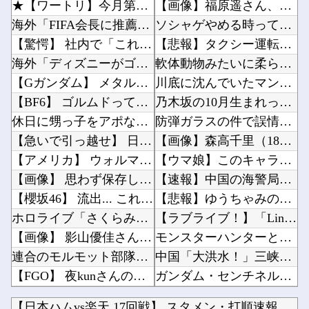
★【ワートリ】今月第262話「遠征選抜試験Ⅱ⑤」【最新話コメント用】
【画像】福原遥さん、意外とあるｗ他
海外「FIFA会長に推薦しよう」名将ベンゲルが出したインファティーノの計画に関する声明に海...
ソシャゲやめる時ってどんな時？他
【驚愕】 社内で「これ」のやり取りしてたら逮捕されたんだがｗｗｗｗｗｗｗ
【悲報】タクシー運転手、儲かりまくることが判明ｗｗｗｗｗｗｗｗ他
海外「ディズニーがゴミのようだ！」日本がアニメ化した米人気SF作品に絶賛の声が殺到中
軟体動物みたいに柔らかい手を持つ人、話題にｗｗｗｗ「脳が理解を拒む」「ミギー」他
【Gガンダム】 メタルビルド新作「ゴッドガンダム ハイパーモード」【近日公開】
川底に沈んでいたマンモスやナチス軍艦など露出、熱波でドナウ川が歴史的渇水！他
【BF6】 ゴルムドって糞つまんないのになんでリメイクされたの？
乃木坂の10月生まれってこんないるんだな！！！【乃木坂46】他
休日に甥っ子をアポなし託児を押し付けてきた兄嫁！「テレビでも見せといてw」と言うので『Gガ...
防弾ガラスの件で誤情報を拡散した左派、間違いを指摘されても頑として認めなかった結果……他
【急いで引っ越せ】 日本人が減り「外国人が増えた」市区町村ランキングキタ━━!
【画像】森高千里（18）「私がオバさんになったらミニスカートは無理よ」→現在ｗｗｗｗ他
【アメリカ】 ウォルマートでクリスマスの悪ふざけが騒動に サンタ姿のTikTokerに客が...
【ウマ娘】このキャラが声優（まりんか）同じってマジ！？←「スズカさんみたいな演技の方がレア...
【画像】 思わず保存したくなる「笑える画像・最高な画像」貼っていけｗｗｗｗｗ
【速報】中国の海警局と中国海軍の船が衝突2人死亡 南シナ海でフィリピン船を追跡中他
【櫻坂46】 流出... これもう付き合ってるだろ
【悲報】ゆうちゃみの暴露で浮き彫りになる『恋愛リアリティー番組』の裏側がヤバイ・・・・・他
ホロライブ「さくらみこ」妹にしたいと可愛がっていた後輩の水宮枢「みこ先輩怖かった」ゲスト出...
【ラブライブ！】「Link！Like！ラブライブ！」運営チームです。【蓮ノ空】他
【画像】 影山優佳さん(25)、下着姿であたシコが止まらない
モンスターハンターというゲームの魅力ってどんな部分だと思う？他
連合のモルモット部隊の部隊長になりました 第45話
中国「大洪水！」三峡ダム「決壊危機」台風13号「三峡直撃確定」日本「最も強い勢力で接近！（...
【FGO】 夜kunさんのモルガンイラスト！！ 蝶の羽好きです！
ガンダム・センチネルの小説を読んでラスボスに驚いた他
ブログ更新停止のお知らせ
【ニュース】日本共産党の街宣車、ほんと碌でもないな他
【日本ハムvs楽天 17回戦】 スタメン・打順速報｜試合実況...