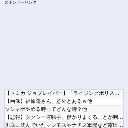
スポンサーリンク
【艦これ】 堀り周回でだいぶ資源溶けたでち
Powered by livedoor 相互RSS
【トミカ ジョブレイバー】「ライジングポリスブレイバーZER...
【画像】福原遥さん、意外とあるｗ他
ソシャゲやめる時ってどんな時？他
【悲報】タクシー運転手、儲かりまくることが判明ｗｗｗｗｗｗｗ...
川底に沈んでいたマンモスやナチス軍艦など露出、熱波でドナウ川...