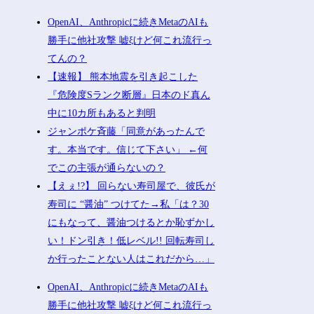
OpenAI、Anthropicに続きMetaのAIも
勝手に他社攻撃 嘘ξけど何これ流行っ
てんの？
【速報】 熊本地震を引き起こした
『危険度Sランク断層』日本のド真ん
中に10カ所もあると判明
ジャンポケ斉藤「同意があったんで
す。本当です。信じて下さい」 ←何
でこの主張が通らないの？
【えぇ!?】 回らない寿司屋で、彼氏が
寿司に “醤油” つけてた→私「は？30
にもなって、醤油つけるとか恥ずかし
い！ドン引き！低レベル!! 回転寿司し
か行ったことない人はこれだから…」
OpenAI、Anthropicに続きMetaのAIも
勝手に他社攻撃 嘘ξけど何これ流行っ