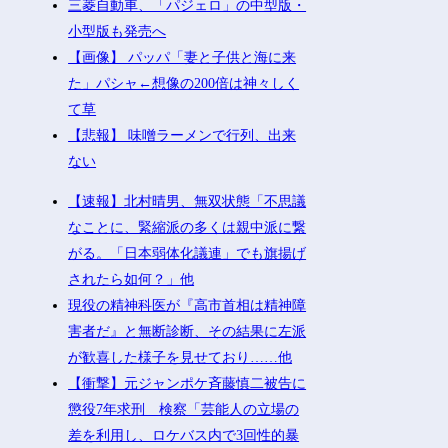
三菱自動車、「パジェロ」の中型版・
小型版も発売へ
【画像】 パッパ「妻と子供と海に来
た」パシャ←想像の200倍は神々しく
て草
【悲報】 味噌ラーメンで行列、出来
ない
【速報】北村晴男、無双状態「不思議
なことに、緊縮派の多くは親中派に繋
がる。「日本弱体化議連」でも旗揚げ
されたら如何？」他
現役の精神科医が『高市首相は精神障
害者だ』と無断診断、その結果に左派
が歓喜した様子を見せており……他
【衝撃】元ジャンポケ斉藤慎二被告に
懲役7年求刑 検察「芸能人の立場の
差を利用し、ロケバス内で3回性的暴