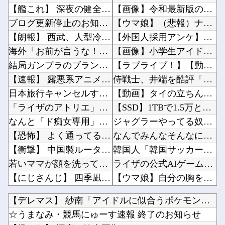
【艦これ】 深夜の健全画像スレ
【画像】令和最新版のあのちゃん、可愛過ぎてワイらにブッ刺さりまくりw w w w w w他
ブログ更新停止のお知らせ
【ウマ娘】（悲報）ナイスネイチャ、討ち取られる他
【朗報】 西武、人型冷蔵庫「ど冷えもん」選手を補強！
【外国人採用アンケ】諮問機関「差別、非公開答申」三重県「差別に当たらず、公表する方針を決定...
海外「お前が言うな！」FIFA会長を批判した元名選手に海外から猛反発！（海外の反応）
【画像】小学生アイドル「りりぴ」の激痩せダンス動画にファンが『絶句』してしまう・・・・他
結局ガンプラのブランドでRGが一番ハズレがないよね？
【ラブライブ！】【動画】ひーが後輩にお姉ちゃん呼びさせてる…【声優】他
【速報】 露悪系アニメ、『この作品』の登場で最盛期を迎えてしまう…
侍戦士、井端を酷評「選手との会話がほとんどなく意思疎通が難しかった。大谷さえ『マジで笑わな...
日本旅行キャンセルすべきか…1万年ぶり史上最大級の火山の兆し＝韓国の反応
【動画】タイの立ちんぼ女子さん、路上で特別サービスをやってしまうｗｗｗｗｗｗｗ他
「ライザのアトリエ」仲間キャラ3人の画像＆プロフを公開！金髪緑眼のお嬢様「クラウディア」が...
【SSD】1TBで1.5万とか、買った時の倍なんだけど今だと買い増してしまいそうで怖い他
なんと「ド痴女専用」のドスケベマンション！？
ジャグラーやってる奴ってヤバいの多すぎじゃね？？？他
【恐怖】 よく通ってる美容室で顔の脱毛パックを始めたとのことだったので試してみることに→パ...
なんでみんなそんなに共産主義嫌なん？他
【衝撃】 中国製ルーター20機種にバックドア発見！ ネットに繋ぐだけで35秒ごとに中国のサ...
韓国人「韓国サッカー協会が行った国際試合の性的接待の全容がこちら…」→「完全に買収してる…...
若いママが顔を洗っていた。何事も見て覚えるんだよ → 目の前にいる子はこうします…
ライザの公式AIゲーム、エッチすぎて始まる♥他
【にじさんじ】 四季凪、VTuber昔話『竹取物語』を公開「発売元の会社が閉鎖している数十...
【ウマ娘】自分の胸を主張してトレーナーに迫るルラち他
【画像】 爆乳女さんたち、お◯ぱいの血管が透けてしまうｗｗｗwｗｗｗｗｗｗｗｗ❤
「安物買いの銭失いだったねぇ」とインドネシア高速鉄道の最終処分に日本側騒然、国家予算は使わ...
【デレマス】 紗南「アイドルに似合うポケモン？」
【日向坂46】 石塚瑶季×乃木坂46井上和、まさかの裏話・・・
【幽霊否定派、完全論破】幽霊がいないなら午前2時に一人で墓石を木刀で叩き割れるよな？ｗｗｗ...
☆うまなみ・競馬にゅーす速報 終了のお知らせ
NHKでも性加害！番組出演者Ｘ特定なら降板ドミノ 被害者があえて〝最強〟労働組合を頼ったワ...
ガンダムゲーって他社ゲーのインスパイア多いよね他