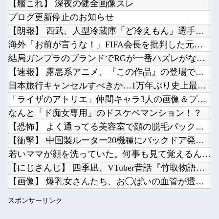
【艦これ】 深夜の健全画像スレ
【UFO戦士ダイアポロン】NEO ダイナマイトアクション「ダイアポロン アニメカラーVer...
ブログ更新停止のお知らせ
「Linuxで十分じゃね…？」世界が気付き始める Linuxの市場シェアが初めて10%超え...
【朗報】 西武、人型冷蔵庫「ど冷えもん」選手を補強！
BenQ、有機EL WQHDゲーミングモニター「MOBIUZ EX271QMZ」など3機種...
海外「お前が言うな！」FIFA会長を批判した元名選手に海外か...
Powered by livedoor 相互RSS
Vチューバーに最近ある変化が起きつつある他
結局ガンプラのブランドでRGが一番ハズレがないよね？
【にじさんじ】8月7日(金)22:00から周央サンゴ、志摩スペイン村サマーフィエスタ202...
【速報】 露悪系アニメ、『この作品』の登場で最盛期を迎えてし...
日本旅行キャンセルすべきか…1万年ぶり史上最大級の火山の兆し...
「ライザのアトリエ」仲間キャラ3人の画像＆プロフを公開！金髪...
なんと「ド痴女専用」のドスケベマンション！？
Powered by livedoor 相互RSS
【恐怖】 よく通ってる美容室で顔の脱毛パックを始めたとのこと...
【衝撃】 中国製ルーター20機種にバックドア発見！ ネットに...
若いママが顔を洗っていた。何事も見て覚えるんだよ → 目の前...
【にじさんじ】 四季凪、VTuber昔話『竹取物語』を公開「...
【画像】 爆乳女さんたち、お◯ぱいの血管が透けてしまうｗｗｗ...
【日向坂46】 石塚瑶季×乃木坂46井上和、まさかの裏話・・...
スポンサーリンク
NHKでも性加害！番組出演者Ｘ特定なら降板ドミノ 被害者があ...