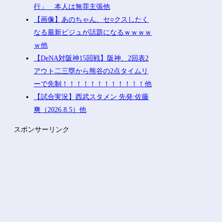
行」 本人は無罪主張他
【画像】あのちゃん、セ○クスしたく
なる最新ビジュが話題になるｗｗｗｗ
ｗ他
【DeNA対阪神15回戦】阪神、2回表2
アウト二三塁から熊谷の2点タイムリ
ーで先制！！！！！！！！！！！！他
【試合実況】西武スタメン 先発:佐藤
爽（2026.8.5）他
スポンサーリンク