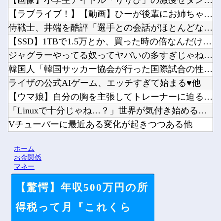
【画像】小学生アイドル「りりぴ」の激痩せダンス動画にファンが...
【ラブライブ！】【動画】ひーが後輩にお姉ちゃん呼びさせてる…...
侍戦士、井端を酷評「選手との会話がほとんどなく意思疎通が難し...
【SSD】1TBで1.5万とか、買った時の倍なんだけど今だと...
ジャグラーやってる奴ってヤバいの多すぎじゃね？？？他
韓国人「韓国サッカー協会が行った国際試合の性的接待の全容がこ...
ライザの公式AIゲーム、エッチすぎて始まる♥他
【ウマ娘】自分の胸を主張してトレーナーに迫るルラち他
「Linuxで十分じゃね…？」世界が気付き始める Linux...
Vチューバーに最近ある変化が起きつつある他
【にじさんじ】8月7日(金)22:00から周央サンゴ、志摩ス...
ホーム
【悲報】ワールドトリガーのストーリー、もう誰も覚えてない他
お金関係
マネー
【驚愕】年収500万円の所
Powered by livedoor 相互RSS
得税って月『これくら