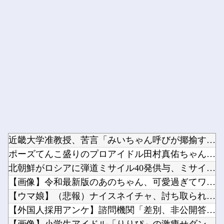
Powered by livedoor 相互RSS
近畿大学准教授、苦言「みいちゃん呼びが揶揄する言葉として使わ...
ポーズてんこ盛りのプロアイドル田村真佑ちゃん！！！【乃木坂4...
北朝鮮がロシアに弾道ミサイル40発供与、ミサイル部隊90人派...
【画像】令和最新版のあのちゃん、可愛過ぎてワイらにブッ刺さり...
【ウマ娘】（悲報）ナイスネイチャ、討ち取られる他
【外国人採用アンケ】諮問機関「差別、非公開答申」三重県「差別...