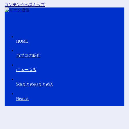
コンテンツへスキップ
HOME
当ブログ紹介
にゅーぷる
5chまとめのまとめX
News人