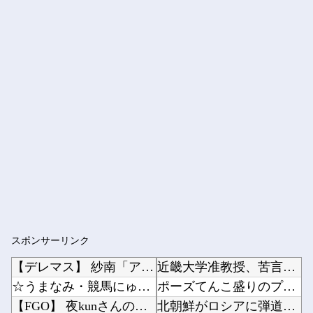
スポンサーリンク
【デレマス】 紗南「アイドルに似合うポケモン？」
近畿大学准教授、苦言「みいちゃん呼びが揶揄する言葉として使われ、当事者から具体的な苦痛が訴...
☆うまなみ・競馬にゅーす速報 終了のお知らせ
ポーズてんこ盛りのプロアイドル田村真佑ちゃん！！！【乃木坂46】他
【FGO】 夜kunさんのモルガンイラスト！！ 蝶の羽好きです！
北朝鮮がロシアに弾道ミサイル40発供与、ミサイル部隊90人派遣開始…さらに80発見通し！他