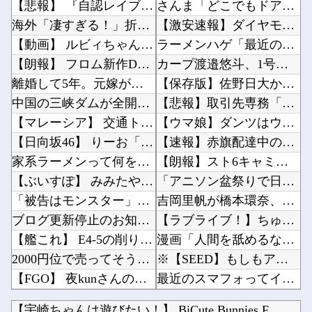
【悲報】 『自認レイブンクロー』 ← こいつらのタチ悪い率は異常
さんま「どこでもドア？あれ不便やで」他
海外「凄すぎる！」折り紙と並ぶあの日本の偉大な発明に海外がびっくり仰天
【激安速報】ダイヤモンドの功罪、リアル、ひゃくえむ。などがKindle実質半額になるセール...
【動画】 ルビィちゃん、浜田雅功に首を絞められたせいで段々おかしな仕事が増える
ラーメンハゲ「最近のインスタントは店に出せるレベル」ラーメン大好きJK「店とインスタントの...
【朗報】 フロム新作Duskbloods、ネットワークテストキタ━━━━(゜∀゜)━━━━...
カープ渡邉悠斗、1号ホームラン！中日宮内から今季初本塁打！仲田侑仁タイムリー＆マルチ他
離婚して5年。元嫁が養育費を請求してきた。俺「は？子供何歳？」元嫁「3歳だよ！慰謝料をさっ...
【保存版】佐野日大から岡山学芸館まで、甲子園初戦を沸かせた好投手を一気読みｗｗｗ他
中国の三峡ダムが全開放流を実施…長江流域で深刻な洪水被害！
【悲報】取引先専務「Aを20個注文する」 ぼく「いつも1～2個しか使わないけど本当に20で...
【マレーシア】 交通トラブルで激高、危険運転の末に側溝へ転落 車は大破、男に重い法的責任も
【ウマ娘】ダンツはウェイトレスの格好が1番似合うよな。他
【日向坂46】 りーお「え、これ本当にこの大きさなのかな」【藤嶌果歩 1st写真集】
【速報】赤旗配達中の共産党市議７８歳のじいさん、左に寄りすぎたか車で民家当て逃げ他
家系ラーメンって何を楽しむの？
【朗報】スト6キャミイ、1/3スケールフィギュアが登場他
【ぶいすぽ】 みみたや、水に濡れるのが嫌いすぎて水着を1着も持っていない→スク水を着せられ...
「アニソン盆祭りで日本の品格が落ちた」と酷評した元女優、「あんたが品格を語るのかよ！」と総...
「被告はモンスター」元ジャンポケ斉藤慎二被告に懲役７年求刑でほぼ実刑確実？弁護側の主張が無...
吉岡里帆が橋本環奈、広瀬すずクラスになれなかった理由ｗｗｗｗｗｗ他
ブログ更新停止のお知らせ
【ラブライブ！】ちゅーとりえらいぶのブレードの電池なんだけど他
【艦これ】 E4-5の削りって水上と機動どっちでやったでち？
漫画「人間を舐めるなよ…！」←こういう展開好きなんやがｗｗｗｗ他
2000円位で売ってそうなエ□同人的デビルサマナー 第2話
※【SEED】もしもアズラエルがMSに乗って戦うタイプの悪役だったら他
【FGO】 夜kunさんのモルガンイラスト！！ 蝶の羽好きです！
最近のスマフォってイヤホンジャック付いてないの?他
やっぱり肉が好き
韓国人「日本がJリーグ開幕戦で記録した歴代最多観客数がこちら…」→「Kリーグとは次元が違う...
【宇崎ちゃんは遊びたい！】 BiCute Bunnies F...