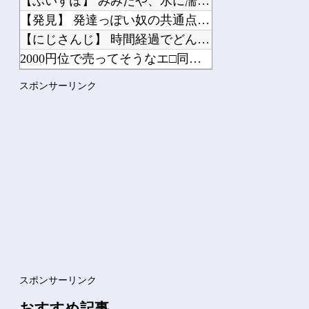
【ぶいすぽ】 みみたや、水に濡れるのが嫌いすぎて水着を1着も...
【発見】 発達っぽい奴の共通点って『立場を理解できない』だよ...
【にじさんじ】 時間経過でどんどん沈んでいくVTuber
2000円位で売ってそうなエ□同人的デビルサマナー 第2話
【デレマス】 仮面ライダーバロンＰ第２話「蒼翼の乙女」
スポンサーリンク
3大盆休みの害悪車「常時ハイビームマン」「車間ベタ付けマン」...
Powered by livedoor 相互RSS
スポンサーリンク
おすすめ記事