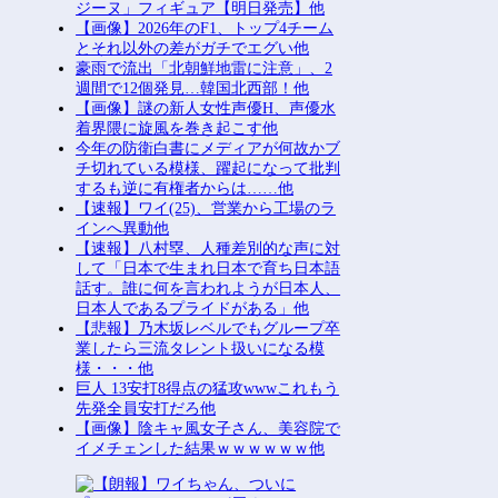
ジーヌ」フィギュア【明日発売】他
【画像】2026年のF1、トップ4チーム
とそれ以外の差がガチでエグい他
豪雨で流出「北朝鮮地雷に注意」、2
週間で12個発見…韓国北西部！他
【画像】謎の新人女性声優H、声優水
着界隈に旋風を巻き起こす他
今年の防衛白書にメディアが何故かブ
チ切れている模様、躍起になって批判
するも逆に有権者からは……他
【速報】ワイ(25)、営業から工場のラ
インへ異動他
【速報】八村塁、人種差別的な声に対
して「日本で生まれ日本で育ち日本語
話す。誰に何を言われようが日本人、
日本人であるプライドがある」他
【悲報】乃木坂レベルでもグループ卒
業したら三流タレント扱いになる模
様・・・他
巨人 13安打8得点の猛攻wwwこれもう
先発全員安打だろ他
【画像】陰キャ風女子さん、美容院で
イメチェンした結果ｗｗｗｗｗｗ他