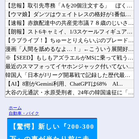
【悲報】取引先専務「Aを20個注文する」 ぼく「いつも1～2...
【ウマ娘】ダンツはウェイトレスの格好が1番似合うよな。他
【速報】赤旗配達中の共産党市議７８歳のじいさん、左に寄りすぎ...
【朗報】スト6キャミイ、1/3スケールフィギュアが登場他
【ラブライブ！】ちゅーとりえらいぶのブレードの電池なんだけど...
漫画「人間を舐めるなよ…！」←こういう展開好きなんやがｗｗｗ...
※【SEED】もしもアズラエルがMSに乗って戦うタイプの悪役...
最近のスマフォってイヤホンジャック付いてないの?他
韓国人「日本がJリーグ開幕戦で記録した歴代最多観客数がこちら...
【AI】8割がGemini利用、ChatGPTは68% AI...
大谷の元通訳・水原受刑者、24年の韓国遠征に「なんでドジャー...
【Vtuber】けもみみりふれっ!活動5周年記念♡3D新衣装...
ホーム
【群馬】デカいNinja乗りさん、後方確認しない軽四に当てら...
自動車・バイク
【驚愕】新しい『200-300