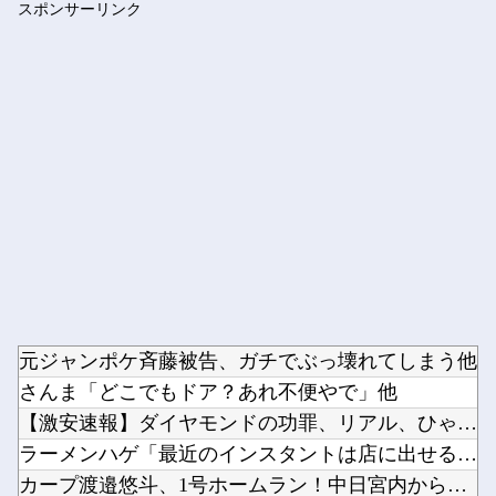
スポンサーリンク
海外「なんだって？！」PSGが鈴木彩艶の獲得へ増額オファーを...
Powered by livedoor 相互RSS
元ジャンポケ斉藤被告、ガチでぶっ壊れてしまう他
さんま「どこでもドア？あれ不便やで」他
【激安速報】ダイヤモンドの功罪、リアル、ひゃくえむ。などがK...
ラーメンハゲ「最近のインスタントは店に出せるレベル」ラーメン...
カープ渡邉悠斗、1号ホームラン！中日宮内から今季初本塁打！仲...