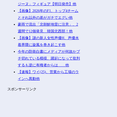
ジーヌ」フィギュア【明日発売】他
【画像】2026年のF1、トップ4チーム
とそれ以外の差がガチでエグい他
豪雨で流出「北朝鮮地雷に注意」、2
週間で12個発見…韓国北西部！他
【画像】謎の新人女性声優H、声優水
着界隈に旋風を巻き起こす他
今年の防衛白書にメディアが何故かブ
チ切れている模様、躍起になって批判
するも逆に有権者からは……他
【速報】ワイ(25)、営業から工場のラ
インへ異動他
スポンサーリンク