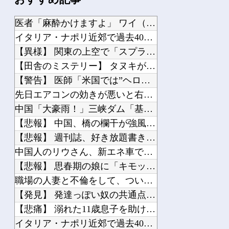
医者「麻酔かけますよ」 ワイ（全身麻酔に耐えて見せる！うおおおおおお！！！！）→
イタリア・ナポリ近郊で過去40年で最大規模の地震「M4.7」の揺れを観測
【異様】 関東の上空で「スプライト」という発光現象が観測される！多くの人が地上か...
【田舎のミステリー】 タヌキが人間に化ける説、これ多分マジ
【警告】 医師「米国では”ヘロインと同じくらいヤバい薬”が日本では平気で処方され...
先日エアコンの効きが悪いと右往左往してた奴やが
中国「大豪雨！」三峡ダム「基礎部分破損」中国「全力放流！」台風13号「中国上陸予...
【悲報】 中国、橋の欄干が強風一発で粉々に 鉄筋ゼロ 当局「接着剤でくっつけただ...
【悲報】 週刊誌、好き放題書きまくる 高市早苗首相は新公用車の贅を尽くした後部座...
中国人のリウさん、新エネ車で国境越えたら遠隔操作で30時間ロックされる！
【悲報】 思春期の娘に「キモッ」と言われたお父さん、グレるｗｗｗｗｗｗｗ
職場の人妻と不倫をして、ついに、、、
【発見】 発達っぽい奴の共通点って『立場を理解できない』だよな
【悲痛】 溺れた11歳息子を助けようと川へ…40歳父親が死亡 息子は母親が救助 ...
イタリア・ナポリ近郊で過去40年で最大規模の地震「M4.7」の揺れを観測