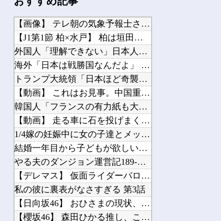
おすすめ記事
【画像】 テレ朝の気象予報士さん、意外と小さかった
【J1第1節 柏×水戸】 柏は垣田先制弾＆小泉ミドルで新シーズンを白星スタート！...
外国人「理解できない」日本人ファンタジスタがまだ無所属で欧州人が困惑..獲得を求...
海外「日本は戦勝国なんだよ」 戦後の日本人の特別な生き様に各国から称賛の声
トランプ大統領「日本ほど奇襲を知る国ない、真珠湾の時なぜ知らせなかったのか」…目...
【動画】 これはお見事。中国重慶市で珍しい事故が撮影される。
韓国人「フランスの有力紙も大韓サッカー協会前代未聞の不祥事を詳細に報道！」→「国...
【動画】 走る車に石を投げまくる男が警察に捕まりボコボコにされる
1/4嫁の妊娠中に女の子達とメッセをしまくった。バレても連絡してたら離婚の危機。...
結婚一年目から子どもが欲しいといいつづけているが、嫁のセスク嫌いと子育てに対する...
やる夫のダンジョン運営記189-雑談所ネタ 第123話「なぜなにキャス狐さん・世...
【デレマス】 仮面ライダーバロンＰ第２話「蒼翼の乙女」
私の彼に裏表がなさすぎる 第3話
【日向坂46】 おひさまの現状、これは否定できない・・・
【櫻坂46】 森田ひかる推し、これには大歓喜