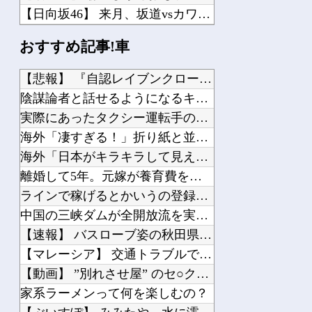
【日向坂46】 来月、坂道vsカワラボvsスタダvsハロプロの大激戦
【ハコヅメ】 第6話 感想 誰よりも早く！【～交番女子の逆襲～】
おすすめ記事!車
ワールドトリガー復活について。
【重音テト】 コナミデフォルメフィギュア「重音テト 通常衣装Ver.」「重音テト...
【悲報】 『自認レイブンクロー』 ← こいつらのタチ悪い率は...
【VTuber】 学術系VTuber、アカデミア関係者らに「V名義の活動を本人の...
陰謀論者と話せるようになるキーワード辞典つくろう→
にじさんじ「緑仙」大炎上！上から目線で圧が強い返信「もうすでに歌ってる」埋もれて...
実際にあったタクシー運転手の不可解すぎる体験談
海外「凄すぎる！」折り紙と並ぶあの日本の偉大な発明に海外がび...
海外「日本がキラキラして見える…」 日本の街頭インタビューに...
離婚して5年。元嫁が養育費を請求してきた。俺「は？子供何歳？...
Powered by livedoor 相互RSS
ラインで稼げるとかいうの登録したけど「500円払え」だって
中国の三峡ダムが全開放流を実施…長江流域で深刻な洪水被害！
【速報】 バスローブ姿の秋田県幹部職員による記者会見問題、ラ...
【マレーシア】 交通トラブルで激高、危険運転の末に側溝へ転落...
【動画】 ”別れさせ屋” のセ○クス、凄すぎるｗｗｗ そりゃ...
家系ラーメンって何を楽しむの？