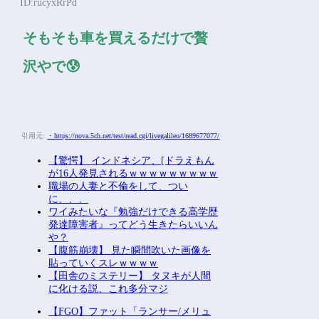
ID:rucyxRrPd
そもそも車を買えるだけで贅
沢やで😰
引用元:
・https://nova.5ch.net/test/read.cgi/livegalileo/1689677077/
【驚愕】 インドネシア、[ドラえもん
が16人発見されるｗｗｗｗｗｗｗｗｗ
職場の人妻と不倫をして、つい
に、、、
ワイみたいな『勉強だけできる高学歴
発達障害者』ってどう生きたらいいん
や？
【腹筋崩壊】 見た瞬間吹いた画像を
貼っていくスレｗｗｗｗ
【田舎のミステリー】 タヌキが人間
に化ける説、これ多分マジ
【FGO】ファット「ランサー/メリュ