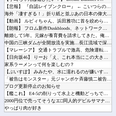
イチロー「打率２割でいいなら40本打てる」←実際打てたんかな
【AI】8割がGemini利用、ChatGPTは68% AI利用調査他
【悲報】 『自認レイブンクロー』 ← こいつらのタチ悪い率は...
海外「なんだって？！」PSGが鈴木彩艶の獲得へ増額オファーを準備していることに海外大騒ぎ！...
大谷の元通訳・水原受刑者、24年の韓国遠征に「なんでドジャースが韓国に？」「日本なら分かる...
海外「凄すぎる！」折り紙と並ぶあの日本の偉大な発明に海外がび...
【Vtuber】けもみみりふれっ!活動5周年記念♡3D新衣装お披露目！viviONとけもり...
【動画】 ルビィちゃん、浜田雅功に首を絞められたせいで段々お...
2026スーパーフォーミュラ第8戦「SUGO」決勝結果他
【朗報】 フロム新作Duskbloods、ネットワークテスト...
お前らが使ってみたい武器他
離婚して5年。元嫁が養育費を請求してきた。俺「は？子供何歳？...
Powered by livedoor 相互RSS
【悲報】日本の警察さん、すぐ簡単に銃を撃ってしまうようになる他
中国の三峡ダムが全開放流を実施…長江流域で深刻な洪水被害！
小学館、「マンガワン」とは別の大問題が判明してしまう…他
【マレーシア】 交通トラブルで激高、危険運転の末に側溝へ転落...
【日向坂46】 りーお「え、これ本当にこの大きさなのかな」【...
家系ラーメンって何を楽しむの？
【ぶいすぽ】 みみたや、水に濡れるのが嫌いすぎて水着を1着も...
Powered by livedoor 相互RSS
「被告はモンスター」元ジャンポケ斉藤慎二被告に懲役７年求刑で...
ブログ更新停止のお知らせ
【艦これ】 E4-5の削りって水上と機動どっちでやったでち？
2000円位で売ってそうなエ□同人的デビルサマナー 第2話
やっぱり肉が好き
イチロー「打率２割でいいなら40本打てる」←実際打てたんかな