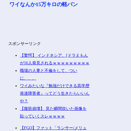
ワイなんか15万キロの軽バン
スポンサーリンク
【驚愕】 インドネシア、[ドラえもん
が16人発見されるｗｗｗｗｗｗｗｗｗ
職場の人妻と不倫をして、つい
に、、、
ワイみたいな『勉強だけできる高学歴
発達障害者』ってどう生きたらいいん
や？
【腹筋崩壊】 見た瞬間吹いた画像を
貼っていくスレｗｗｗｗ
【FGO】ファット「ランサー/メリュ