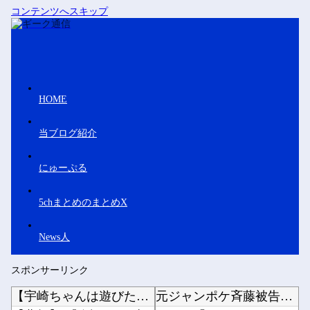
コンテンツへスキップ
HOME
当ブログ紹介
にゅーぷる
5chまとめのまとめX
News人
スポンサーリンク
【宇崎ちゃんは遊びたい！】 BiCute Bunnies Figure「宇崎花」「宇崎月」...
元ジャンポケ斉藤被告、ガチでぶっ壊れてしまう他