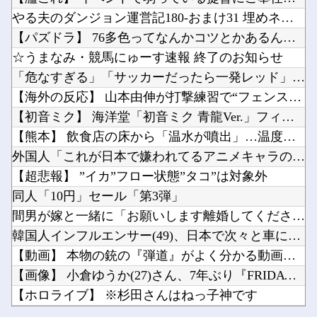
【悲報】 有吉、一般人に「ド正論」を叩きつけて炎上ｗｗｗｗｗｗｗｗ
※「スパロボはウィンキー時代のほうが良かった」←具体的には？他
やる夫のダンジョン運営記180-おまけ31 埋めネタ「17話...
AKB48 長友彩海 1st写真集「予定外の瞳」
洋服の青山も空調ウェアを発売ｗｗｗｗｗｗ他
【パズドラ】 76多色ってなんかコツとかあるんかね 完全に並...
【Vtuber】中日5位うおおおおおおおおおおおおおおおお他
☆うまなみ・競馬にゅーす速報 終了のお知らせ
アメリカには「膨大な量の兵器がある」トランプ大統領が主張…在庫枯渇の報道受け！他
「危なすぎる」「サッカーだったら一発レッド」阪神ガルシア、筒...
【注意喚起】電源タップの寿命の目安は3〜5年です他
【海外の反応】 山本由伸が打撃練習で“フェンス越え”を披露「...
Powered by livedoor 相互RSS
【動画】ロシアの空挺兵、パラシュートが開かずに墜落してしまう。他
【初音ミク】 海洋堂「初音ミク 青龍Ver.」フィギュア 商...
【悲報】みい山の作者さん、なぜか消しまくる他
【熊本】 飲食店の床から「温水が噴出」…温度は40℃程度、熱...
外国人「これが日本で嫌われてるアニメキャラのカップリングらし...
【超悲報】 ”イカ”フロー状態”タコ”は対象外
同人「10円」セール「第3弾」
Powered by livedoor 相互RSS
間男が嫁と一緒に「お願いします離婚してください。出来るだけの...
韓国人インフルエンサー(49)、日本で次々と車に衝突 計7台...
【動画】 本物の銃の『弾道』がよく分かる動画まとめがコチラｗ...
【画像】 小倉ゆうか(27)さん、7年ぶり『FRIDAY』表...
【ホロライブ】 ※杉田さんはねっ子神です
【悲報】 有吉、一般人に「ド正論」を叩きつけて炎上ｗｗｗｗｗ...