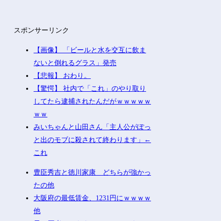
スポンサーリンク
【画像】 「ビールと水を交互に飲ま
ないと倒れるグラス」発売
【悲報】 おわり。
【驚愕】 社内で「これ」のやり取り
してたら逮捕されたんだがｗｗｗｗｗ
ｗｗ
みいちゃんと山田さん「主人公がぽっ
と出のモブに殺されて終わります」←
これ
豊臣秀吉と徳川家康 どちらが強かっ
たの他
大阪府の最低賃金、1231円にｗｗｗｗ
他