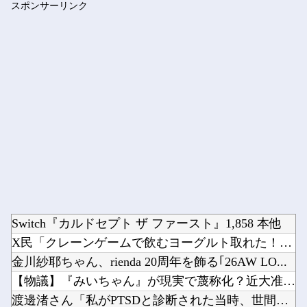
スポンサーリンク
AKB48 長友彩海 1st写真集「予定外の瞳」
Powered by livedoor 相互RSS
Switch『カルドセプト ザ ファースト』1,858 本他
X民「クレーンゲームで飲むヨーグルト取れた！ちゃんと冷蔵庫で...
金川紗耶ちゃん、rienda 20周年を飾る｢26AW LO...
【物議】『みいちゃん』が現実で蔑称化？近大准教授「文化芸術は...
渡邊渚さん「私がPTSDと診断された当時、世間はまだPTSD...