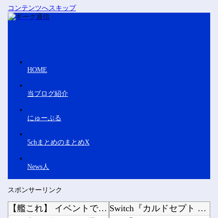
コンテンツへスキップ
HOME
当ブログ紹介
にゅーぷる
5chまとめのまとめX
News人
スポンサーリンク
【艦これ】 イベントで弱っている提督にご奉仕鹿島描いたでち
Switch『カルドセプト ザ ファースト』1,858 本他