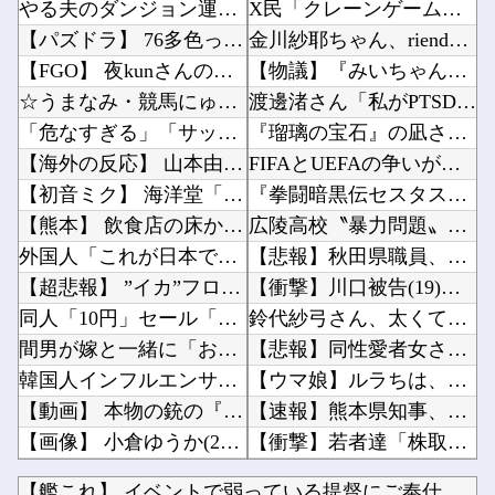
やる夫のダンジョン運営記180-おまけ31 埋めネタ「17話舞台裏2 土産物市・当日」
X民「クレーンゲームで飲むヨーグルト取れた！ちゃんと冷蔵庫で冷やされてたし問題ないよねｗ」...
【パズドラ】 76多色ってなんかコツとかあるんかね 完全に並べきるには15秒では足りないわ
金川紗耶ちゃん、rienda 20周年を飾る｢26AW LOOKモデル｣に就任！！！【乃木...
【FGO】 夜kunさんのモルガンイラスト！！ 蝶の羽好きです！
【物議】『みいちゃん』が現実で蔑称化？近大准教授「文化芸術は人を傷つけてもよい。ただし傷つ...
☆うまなみ・競馬にゅーす速報 終了のお知らせ
渡邊渚さん「私がPTSDと診断された当時、世間はまだPTSDという言葉は浸透されていません...
「危なすぎる」「サッカーだったら一発レッド」阪神ガルシア、筒香に対する“危険走塁”にファン...
『瑠璃の宝石』の凪さん、とんでもないボディを披露してしまう他
【海外の反応】 山本由伸が打撃練習で“フェンス越え”を披露「金属音は聞かなかったことにする...
FIFAとUEFAの争いが凄まじい泥沼状態に突入、UEFAの要求を呑んだFIFAだったがU...
【初音ミク】 海洋堂「初音ミク 青龍Ver.」フィギュア 商品情報公開【17日予約開始】
『拳闘暗黒伝セスタス』全巻「70％オフ」セール！全15巻「11,385円」→「3,405円...
【熊本】 飲食店の床から「温水が噴出」…温度は40℃程度、熱いお湯が湧き出している模様
広陵高校〝暴力問題〟中井監督が謝罪。野球部巡り昨年退任「深く反省」他
外国人「これが日本で嫌われてるアニメキャラのカップリングらしい…」
【悲報】秋田県職員、まさかのバスローブ姿でオンライン会見→+民「舘ひろしかよｗｗｗ」他
【超悲報】 ”イカ”フロー状態”タコ”は対象外
【衝撃】川口被告(19)に無期懲役 江別大学生殺人事件、19歳で取り返しのつかない代償を背...
同人「10円」セール「第3弾」
鈴代紗弓さん、太くて長い棒状のものをナデナデしてしまう・・・他
間男が嫁と一緒に「お願いします離婚してください。出来るだけの償いはします。」とか言ってきた...
【悲報】同性愛者女さん「女と付き合うの地獄すぎる、男はどうやって耐えてんの？」←コレは同意...
韓国人インフルエンサー(49)、日本で次々と車に衝突 計7台巻き込み 八王子
【ウマ娘】ルラちは、あの性格で大きいから好き。他
【動画】 本物の銃の『弾道』がよく分かる動画まとめがコチラｗｗｗ！！
【速報】熊本県知事、オールドメディアの被災者、遺族への取材に怒り「極めて強い不満、苦情が寄...
【画像】 小倉ゆうか(27)さん、7年ぶり『FRIDAY』表紙で神ボディ大解放
【衝撃】若者達「株取引をゲーム感覚にしたろ！」→結果他
【ホロライブ】 ※杉田さんはねっ子神です
韓国人「その衝撃的な見た目から日本で話題になった弁当がこちら…」→「どんな刺激的な味なんだ...
【艦これ】 イベントで弱っている提督にご奉仕鹿島描いたでち