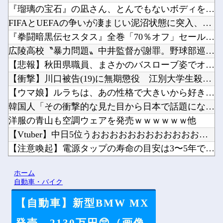
『瑠璃の宝石』の凪さん、とんでもないボディを披露してしまう他
FIFAとUEFAの争いが凄まじい泥沼状態に突入、UEFAの...
『拳闘暗黒伝セスタス』全巻「70％オフ」セール！全15巻「1...
広陵高校〝暴力問題〟中井監督が謝罪。野球部巡り昨年退任「深く...
【悲報】秋田県職員、まさかのバスローブ姿でオンライン会見→+...
【衝撃】川口被告(19)に無期懲役 江別大学生殺人事件、19...
【ウマ娘】ルラちは、あの性格で大きいから好き。他
韓国人「その衝撃的な見た目から日本で話題になった弁当がこちら...
洋服の青山も空調ウェアを発売ｗｗｗｗｗｗ他
【Vtuber】中日5位うおおおおおおおおおおおおおおおお他
【注意喚起】電源タップの寿命の目安は3〜5年です他
【動画】ロシアの空挺兵、パラシュートが開かずに墜落してしまう...
ホーム
【悲報】みい山の作者さん、なぜか消しまくる他
自動車・バイク
【自動車】新型BMW MX