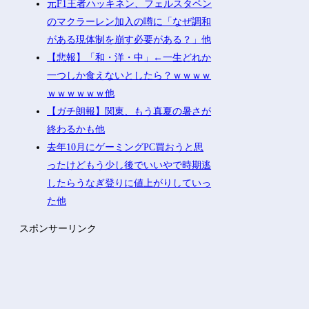
元F1王者ハッキネン、フェルスタペン
のマクラーレン加入の噂に「なぜ調和
がある現体制を崩す必要がある？」他
【悲報】「和・洋・中」←一生どれか
一つしか食えないとしたら？ｗｗｗｗ
ｗｗｗｗｗｗ他
【ガチ朗報】関東、もう真夏の暑さが
終わるかも他
去年10月にゲーミングPC買おうと思
ったけどもう少し後でいいやで時期逃
したらうなぎ登りに値上がりしていっ
た他
スポンサーリンク