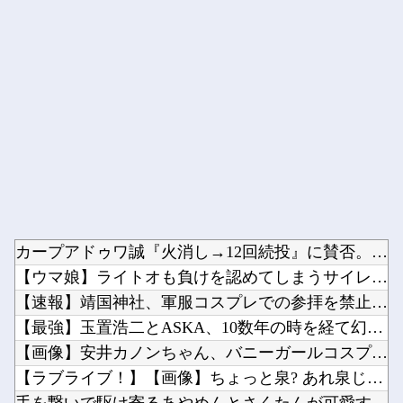
Powered by livedoor 相互RSS
カープアドゥワ誠『火消し→12回続投』に賛否。新井監督「それ...
【ウマ娘】ライトオも負けを認めてしまうサイレンススズカ定規概...
【速報】靖国神社、軍服コスプレでの参拝を禁止へ他
【最強】玉置浩二とASKA、10数年の時を経て幻の合作曲をガ...
【画像】安井カノンちゃん、バニーガールコスプレでうっかり谷間...
【ラブライブ！】【画像】ちょっと泉? あれ泉じゃない…誰？【...