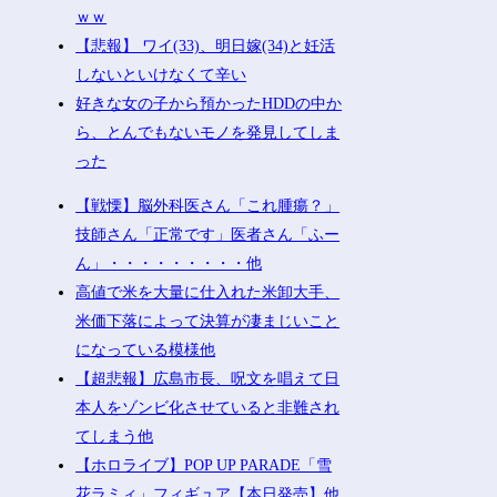
ｗｗ
【悲報】 ワイ(33)、明日嫁(34)と妊活
しないといけなくて辛い
好きな女の子から預かったHDDの中か
ら、とんでもないモノを発見してしま
った
【戦慄】脳外科医さん「これ腫瘍？」
技師さん「正常です」医者さん「ふー
ん」・・・・・・・・・他
高値で米を大量に仕入れた米卸大手、
米価下落によって決算が凄まじいこと
になっている模様他
【超悲報】広島市長、呪文を唱えて日
本人をゾンビ化させていると非難され
てしまう他
【ホロライブ】POP UP PARADE「雪
花ラミィ」フィギュア【本日発売】他