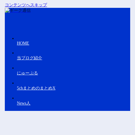
コンテンツへスキップ
HOME
当ブログ紹介
にゅーぷる
5chまとめのまとめX
News人