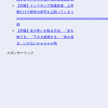
【悲報】インドネシア高速鉄道、上半
期だけで前年の赤字を上回ってしまう
wwwwwwwwwwwwwwwwwwwwwwwwwwwwwwwwwwwww
他
【悲報】女が笑いを取る方法、「女を
捨てる」「下ネタ連発する」「体を張
る」しかないｗｗｗｗｗ他
スポンサーリンク