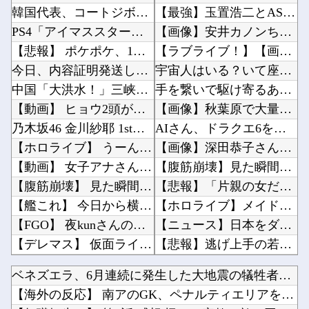
韓国代表、コートジボワールに0対4で完敗＝韓国の反応
【最強】玉置浩二とASKA、10数年の時を経て幻の合作曲をガチリリースへ他
PS4「アイマススターリットシーズン」最新PV「新曲:夏のBang!!MV」公開！さらに「...
【画像】安井カノンちゃん、バニーガールコスプレでうっかり谷間が見えてしまう他
【悲報】 ポケポケ、1年で1600万人が引退・・・
【ラブライブ！】【画像】ちょっと泉? あれ泉じゃない…誰？【いきづらい部！】他
今日、内容証明発送しました～ 明日から嫁との会話は弁護士通してになるはず！
宇宙人はいる？いて座の方角から72秒間捉えた強い電波、50年間正体分からぬ「Wow！信号」...
中国「大洪水！」三峡ダム「9門開放！（全力放流」中国都市「三峡沿線の道路水没」中国政府「高...
手を繋いで駆け寄るあやめんとさくたんが可愛すぎる！！！【乃木坂46】他
【動画】 ヒョウ2頭が木に登って激しい戦い
【画像】秋葉原で大量のメイド＆巫女たちが潮で水打ちを実施wwwwwwwww他
乃木坂46 金川紗耶 1st写真集「タイトル未定」
AIさん、ドラクエ6を理想的にアニメ化してしまう他
【ホロライブ】 うーん実にラミィ
【画像】深田恭子さん（43）の私服、とんでもなく可愛いと話題にwww他
【動画】 女子アナさん、ノーブラでうっかり衣装から乳首が透けてしまう放送事故ｗｗｗ
【腹筋崩壊】見た瞬間吹いた画像を貼っていくスレｗｗｗｗ他
【腹筋崩壊】 見た瞬間吹いた画像を貼っていくスレｗｗｗｗ
【悲報】「片親の女だけはやめとけ」という風潮、広まりつつある他
【艦これ】 今日から横須賀のカレー機関開幕か・・・！
【ホロライブ】メイドインアビスまじか、カリオペすげえな他
【FGO】 夜kunさんのモルガンイラスト！！ 蝶の羽好きです！
【ニュース】日本をダメにした総理大臣、ワースト１位が同点でこの人ｗｗｗｗｗｗ他
【デレマス】 仮面ライダーバロンＰ第２話「蒼翼の乙女」
【悲報】逃げ上手の若君、2期放映中なのに全く話題にならない他
【パズドラ】 無料ガチャ回収してるときがいちばんたのしいな・・・
【ウマ娘】プリコネ8.5周年直前生放送にて、プリコネ×ウマ娘コラボの開催について告知が！？...
ベネズエラ、6月連続に発生した大地震の犠牲者が「6000人超...
第31回 エルムステークス(GⅢ)
いまだに続いていると聞いてビビる漫画「ながされて藍蘭島」「咲」「らき☆すた」他
【海外の反応】 南アのGK、ペナルティエリアを壮大に勘違いし...
勝ったのだ！
【にじ甲2026】冷静に考えるとなんだこのえっっっな格好は…？他