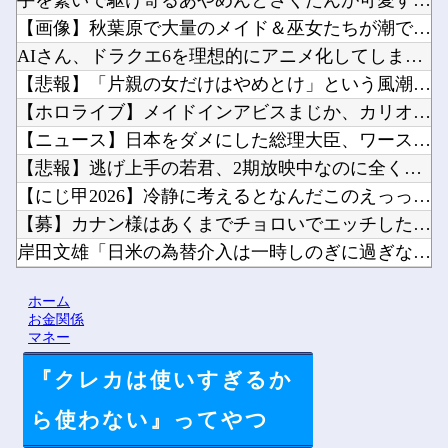
手を繋いで駆け寄るあやめんとさくたんが可愛すぎる！！！【乃木...
【画像】秋葉原で大量のメイド＆巫女たちが潮で水打ちを実施ww...
AIさん、ドラクエ6を理想的にアニメ化してしまう他
【悲報】「片親の女だけはやめとけ」という風潮、広まりつつある...
【ホロライブ】メイドインアビスまじか、カリオペすげえな他
【ニュース】日本をダメにした総理大臣、ワースト１位が同点でこ...
【悲報】逃げ上手の若君、2期放映中なのに全く話題にならない他
【にじ甲2026】冷静に考えるとなんだこのえっっっな格好は…...
【募】カナン様はあくまでチョロいでエッチしたいキャラ【画像】...
岸田文雄「日米の為替介入は一時しのぎに過ぎない。私なら円を強...
シャープ、シンプルで使いやすいオーブンレンジ「RE-WF18...
ホーム
ペルソナ４R”メイン”ヒロインの里中千枝さん、来ている服と声...
お金関係
マネー
『クレカは使いすぎるか
Powered by livedoor 相互RSS
ら使わない』ってやつ