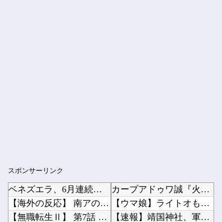
スポンサーリンク
ベネズエラ、6月連続に発生した大地震の犠牲者が「6000人超」に
カープアドゥワ誠『火消し→12回続投』に賛否。新井監督「それは決めていた」【監督談話/反省...
【海外の反応】 南アのGK、ペナルティエリアを壮大に勘違いして一発退場「どんな空間認識能力...
【ウマ娘】ライトオも負けを認めてしまうサイレンススズカ定規概念ｗｗｗ他
【無職転生Ⅱ】 第7話 感想 怪しい宗教は敵に回すと厄介ニャ【異世界行ったら本気だす】
【速報】靖国神社、軍服コスプレでの参拝を禁止へ他