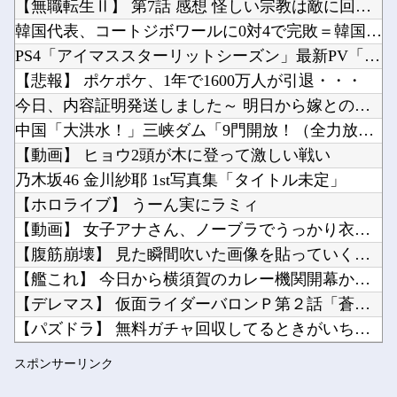
【無職転生Ⅱ】 第7話 感想 怪しい宗教は敵に回すと厄介ニャ...
【募】カナン様はあくまでチョロいでエッチしたいキャラ【画像】他
韓国代表、コートジボワールに0対4で完敗＝韓国の反応
岸田文雄「日米の為替介入は一時しのぎに過ぎない。私なら円を強くすることが出来る」他
PS4「アイマススターリットシーズン」最新PV「新曲:夏のB...
海外「日本は戦勝国なんだよ」 戦後の日本人の特別な生き様に各国から称賛の声他
【悲報】 ポケポケ、1年で1600万人が引退・・・
Powered by livedoor 相互RSS
【にじさんじ】ソフィ「８８８✨ ぞろ目ってなんか嬉しくなるよね！！」他
今日、内容証明発送しました～ 明日から嫁との会話は弁護士通し...
シャープ、シンプルで使いやすいオーブンレンジ「RE-WF187」他
中国「大洪水！」三峡ダム「9門開放！（全力放流」中国都市「三...
【動画】 ヒョウ2頭が木に登って激しい戦い
乃木坂46 金川紗耶 1st写真集「タイトル未定」
【ホロライブ】 うーん実にラミィ
Powered by livedoor 相互RSS
【動画】 女子アナさん、ノーブラでうっかり衣装から乳首が透け...
【腹筋崩壊】 見た瞬間吹いた画像を貼っていくスレｗｗｗｗ
【艦これ】 今日から横須賀のカレー機関開幕か・・・！
【デレマス】 仮面ライダーバロンＰ第２話「蒼翼の乙女」
【パズドラ】 無料ガチャ回収してるときがいちばんたのしいな・...
第31回 エルムステークス(GⅢ)
スポンサーリンク
勝ったのだ！