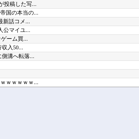
投稿した写...
【Vtuber】中日5位うおおおおお
国の本当の...
新話コメ...
公マイユ...
ーム買...
50...
溝へ転落...
ｗｗｗｗｗ...
ール興...
度、熱...