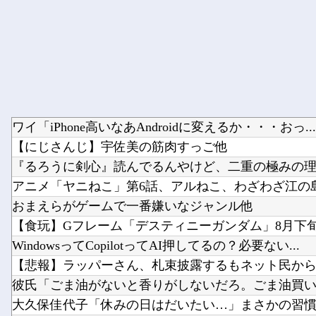
ワイ「iPhone高いなあAndroidに変えるか・・・おっ...
【にじさんじ】宇佐美の筋肉すっご他
『るろうに剣心』読んでるんやけど、二重の極みの理屈
アニメ「ヤニねこ」第6話、アルねこ、わざわざ江の島ま
おまえらがゲームで一番嫌いなジャンル他
【食玩】Gフレーム「デスティニーガンダム」8月下
WindowsってCopilotってAI押してるの？必要ない...
【悲報】ラッパーさん、札束披露するもネット民から「
彼氏「ごま油がないと香りがしないだろ。ごま油買いな
大久保佳代子「休みの日はだいたい…」まさかの習慣を