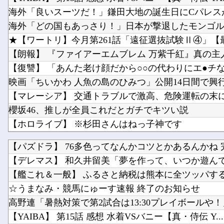
★【ワートリ】今月第261話「遠征選抜試験Ⅱ④」【
櫻坂46、推しが全員これだとガチでキツい説
【ホロライブ】 ※杉田さんはねっ子神です
【パズドラ】 76多色ってなんかコツとかあるんかね 完
【デレマス】 和久井留美「夢を作って、いつか遊ん
【艦これ＆一般】 ふるさと納税は熊本に全ツッパす
☆うまなみ・競馬にゅーす速報 終了のお知らせ
高野連「暑熱対策で第2試合は13:30プレイボールや！
【YAIBA】 第15話 感想 水着VSバニー【真・侍伝 Y...