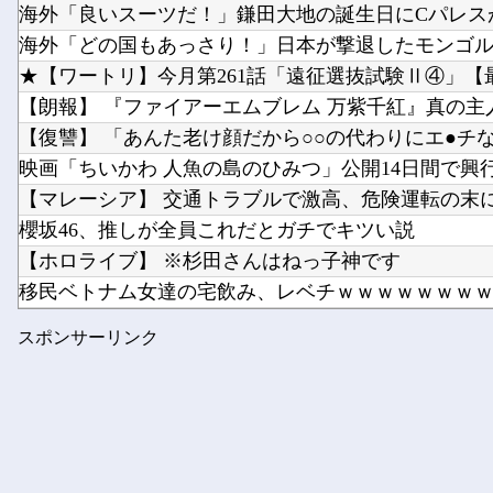
海外「良いスーツだ！」鎌田大地の誕生日にCパレスが
海外「どの国もあっさり！」日本が撃退したモンゴル帝
★【ワートリ】今月第261話「遠征選抜試験Ⅱ④」【最
【朗報】 『ファイアーエムブレム 万紫千紅』真の主人
【復讐】 「あんた老け顔だから○○の代わりにエ●チなゲ
映画「ちいかわ 人魚の島のひみつ」公開14日間で興行収入
【マレーシア】 交通トラブルで激高、危険運転の末に側
櫻坂46、推しが全員これだとガチでキツい説
【ホロライブ】 ※杉田さんはねっ子神です
移民ベトナム女達の宅飲み、レベチｗｗｗｗｗｗｗｗｗ
F1ハンガリーGPのアストンマーチンの改善にパパストロ
スポンサーリンク
【熊本】 飲食店の床から「温水が噴出」…温度は40℃程