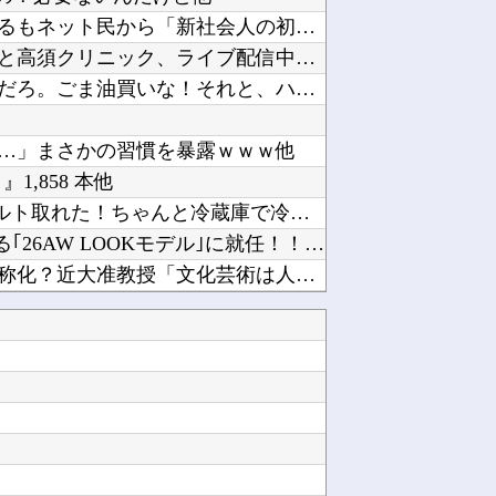
【悲報】ラッパーさん、札束披露するもネット民から「新社会人の初ボーナスくらいしかない」と笑...
【悲報】ショートスリーパー堀さんと高須クリニック、ライブ配信中に大喧嘩他
彼氏「ごま油がないと香りがしないだろ。ごま油買いな！それと、ハンバーグには普通ハンバーグソ...
…」まさかの習慣を暴露ｗｗｗ他
1,858 本他
X民「クレーンゲームで飲むヨーグルト取れた！ちゃんと冷蔵庫で冷やされてたし問題ないよねｗ」...
金川紗耶ちゃん、rienda 20周年を飾る｢26AW LOOKモデル｣に就任！！！【乃木...
【物議】『みいちゃん』が現実で蔑称化？近大准教授「文化芸術は人を傷つけてもよい。ただし傷つ...
ないボディを披露してしまう他
FIFAとUEFAの争いが凄まじい泥沼状態に突入、UEFAの要求を呑んだFIFAだったがU...
『拳闘暗黒伝セスタス』全巻「70％オフ」セール！全15巻「11,385円」→「3,405円...
広陵高校〝暴力問題〟中井監督が謝罪。野球部巡り昨年退任「深く反省」他
【悲報】秋田県職員、まさかのバスローブ姿でオンライン会見→+民「舘ひろしかよｗｗｗ」他
きいから好き。他
韓国人「その衝撃的な見た目から日本で話題になった弁当がこちら…」→「どんな刺激的な味なんだ...