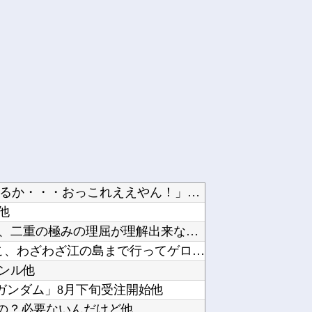
ワイ「iPhone高いなあAndroidに変えるか・・・おっこれええやん！」→iPhone...
他
『るろうに剣心』読んでるんやけど、二重の極みの理屈が理解出来ない他
アニメ「ヤニねこ」第6話、アルねこ、わざわざ江の島まで行ってゲロを吐くｗｗｗｗ【感想】他
ンル他
ガンダム」8月下旬受注開始他
してるの？必要ないんだけど他