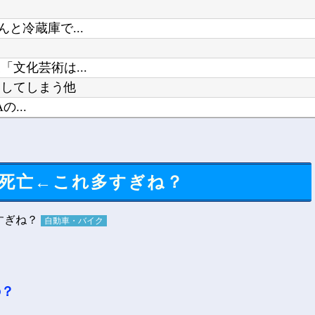
と冷蔵庫で...
文化芸術は...
露してしまう他
...
当がこちら...
おお他
死亡←これ多すぎね？
自動車・バイク
の？