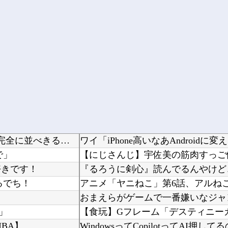
【パズドラ】 76多色ってなんかコツとかあるんかね 完全に並べきるには15秒では足りないわ
で」
【にじさんじ】宇佐美の筋肉すっご
好きです！
るでち！
おまえらがゲームで一番嫌いなジャ
」
【食玩】Gフレーム「デスティニー
IBA】
WindowsってCopilotってAI押