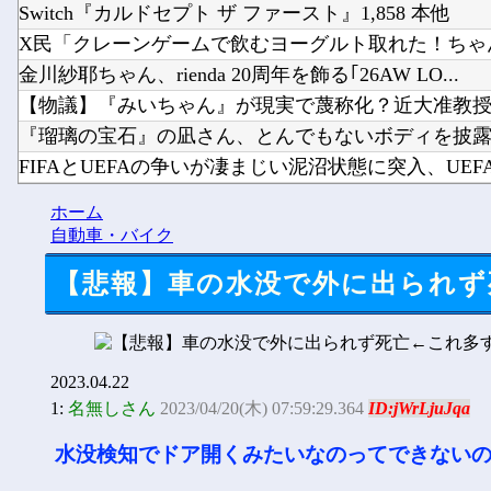
Switch『カルドセプト ザ ファースト』1,858 本他
X民「クレーンゲームで飲むヨーグルト取れた！ちゃん
金川紗耶ちゃん、rienda 20周年を飾る｢26AW LO...
【物議】『みいちゃん』が現実で蔑称化？近大准教授「
『瑠璃の宝石』の凪さん、とんでもないボディを披
FIFAとUEFAの争いが凄まじい泥沼状態に突入、UEFAの
韓国人「その衝撃的な見た目から日本で話題になった弁
ホーム
【Vtuber】中日5位うおおおおおおおおおおおおおお
自動車・バイク
【悲報】車の水没で外に出られず
2023.04.22
1:
名無しさん
2023/04/20(木) 07:59:29.364
ID:jWrLjuJqa
水没検知でドア開くみたいなのってできない