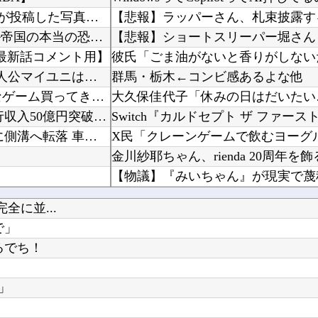
海外「良いスーツだ！」鎌田大地の誕生日にCパレスが投稿した写真に海外大騒ぎ！（海外の反応）
海外「どの国もあっさり！」日本が撃退したモンゴル帝国の本当の恐ろしさに海外が大騒ぎ
最新話コメント用】
【朗報】 『ファイアーエムブレム 万紫千紅』真の主人公マイユニはキャラメイクが可能
群馬・栃木←コンビ感あるよな他
【復讐】 「あんた老け顔だから○○の代わりにエ●チなゲーム買ってきてあげてよ」と言われて弟...
大久保佳代子「休みの日はだいたい
映画「ちいかわ 人魚の島のひみつ」公開14日間で興行収入50億円突破 最終興収102.8億...
Switch『カルドセプト ザ ファースト』
【マレーシア】 交通トラブルで激高、危険運転の末に側溝へ転落 車は大破、男に重い法的責任も
移民ベトナム女達の宅飲み、レベチｗｗｗｗｗｗｗｗｗｗｗｗｗｗｗｗｗｗｗｗｗｗｗｗ
『瑠璃の宝石』の凪さん、とんでも
全に並...
F1ハンガリーGPのアストンマーチンの改善にパパストロール興奮「工場の男子＆女子の努力のお...
で」
【熊本】 飲食店の床から「温水が噴出」…温度は40℃程度、熱いお湯が湧き出している模様
るでち！
」
【ウマ娘】ルラちは、あの性格で大
Powered by livedoor 相互RSS