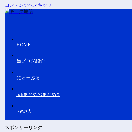
コンテンツへスキップ
HOME
当ブログ紹介
にゅーぷる
5chまとめのまとめX
News人
スポンサーリンク