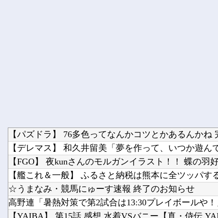
【デレマス】 和久井留美「夢を作って、いつか遊ん
【FGO】 夜kunさんのモルガンイラスト！！ 蝶の羽
【艦これ＆一般】 ふるさと納税は熊本に全ツッパす
☆うまなみ・競馬にゅーす速報 終了のお知らせ
高野連「暑熱対策で第2試合は13:30プレイボールや！
【YAIBA】 第15話 感想 水着VSバニー【真・侍伝 YA