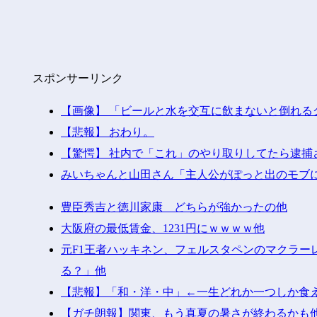
スポンサーリンク
【画像】 「ビールと水を交互に飲まないと倒れる
【悲報】 おわり。
【驚愕】 社内で「これ」のやり取りしてたら逮捕
みいちゃんと山田さん「主人公がぽっと出のモブ
豊臣秀吉と徳川家康 どちらが強かったの他
大阪府の最低賃金、1231円にｗｗｗｗ他
元F1王者ハッキネン、フェルスタペンのマクラー
る？」他
【悲報】「和・洋・中」←一生どれか一つしか食
【ガチ朗報】関東、もう真夏の暑さが終わるかも