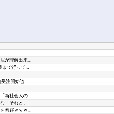
が理解出来...
で行って...
旬受注開始他
新社会人の...
！それと、...
暴露ｗｗｗ...