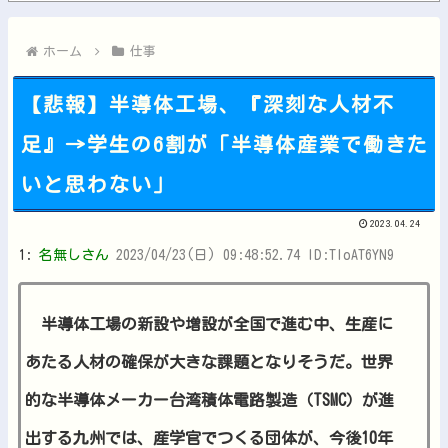
【にじさんじ】梢桃音、映画ちいかわ感想＆考察会＆平和的解決R...
【悲報】「HUNTER×HUNTER」のビヨンド=ネテロさん...
ホーム
仕事
【悲報】半導体工場、『深刻な人材不
足』→学生の6割が「半導体産業で働きた
Powered by livedoor 相互RSS
いと思わない」
2023.04.24
1:
名無しさん
2023/04/23(日) 09:48:52.74 ID:TloAT6YN9
半導体工場の新設や増設が全国で進む中、生産に
あたる人材の確保が大きな課題となりそうだ。世界
的な半導体メーカー台湾積体電路製造（TSMC）が進
出する九州では、産学官でつくる団体が、今後10年