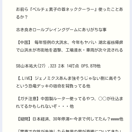
お前ら『ペルチェ素子の首ネッククーラー』使ったことあ
るか？
古き良きロールプレイングゲームにありがちな事
【中国】 毎年恒例の大洪水、今年もヤバい 湖北省秭帰県
で山洪水が市街地を直撃、工場浸水・車両が次々流される
SB山本祐大(27) .323 2本 14打点 OPS.878他
【.LIVE】ジェノミクスあんま強そうじゃない割に高そう
という恐竜デッキの宿命を背負ってる他
【ガチ注意】中国製ルーター使ってるやつ、◯◯が仕込ま
れてるかもしれないぞ・・・他
【疑問】日本経済、30年停滞←今まで何してたん？wwww他
「電車で女性が失神したら無言の男が真横についてきた」