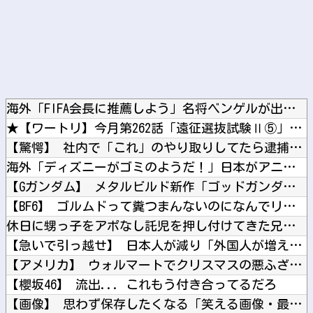
海外「FIFA会長に推薦しよう」名将ベンゲルが出したインファ...
★【ワートリ】今月第262話「遠征選抜試験Ⅱ⑤」【最新話コメ...
【驚愕】 社内で「これ」のやり取りしてたら逮捕されたんだがｗ...
海外「ディズニーがゴミのようだ！」日本がアニメ化した米人気S...
【Gガンダム】 メタルビルド新作「ゴッドガンダム ハイパーモ...
【BF6】 ゴルムドって糞つまんないのになんでリメイクされた...
休日に甥っ子をアポなし託児を押し付けてきた兄嫁！「テレビでも...
【急いで引っ越せ】 日本人が減り「外国人が増えた」市区町村ラ...
【アメリカ】 ウォルマートでクリスマスの悪ふざけが騒動に サ...
【櫻坂46】 流出... これもう付き合ってるだろ
【画像】 思わず保存したくなる「笑える画像・最高な画像」貼っ...