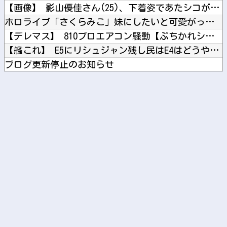
【画像】 影山優佳さん(25)、下着姿であたシコが止まらない
ホロライブ「さくらみこ」妹にしたいと可愛がっていた後輩の水宮...
【デレマス】 810プロエアコン騒動【ぷちかれシリーズ】
【艦これ】 E5にリシュジャン残し民はE4はどうやってるの？
ブログ更新停止のお知らせ
福永調教師、馬券購入者を軽んじる発言
【セ順位】 虎=兎-====//====燕星===鯉=竜【8...
Powered by livedoor 相互RSS