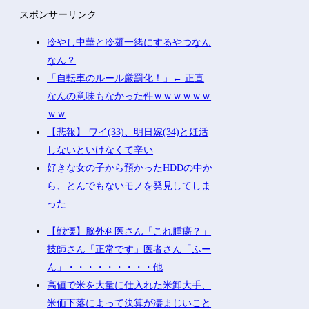
スポンサーリンク
冷やし中華と冷麺一緒にするやつなん
なん？
「自転車のルール厳罰化！」← 正直
なんの意味もなかった件ｗｗｗｗｗｗ
ｗｗ
【悲報】 ワイ(33)、明日嫁(34)と妊活
しないといけなくて辛い
好きな女の子から預かったHDDの中か
ら、とんでもないモノを発見してしま
った
【戦慄】脳外科医さん「これ腫瘍？」
技師さん「正常です」医者さん「ふー
ん」・・・・・・・・・他
高値で米を大量に仕入れた米卸大手、
米価下落によって決算が凄まじいこと