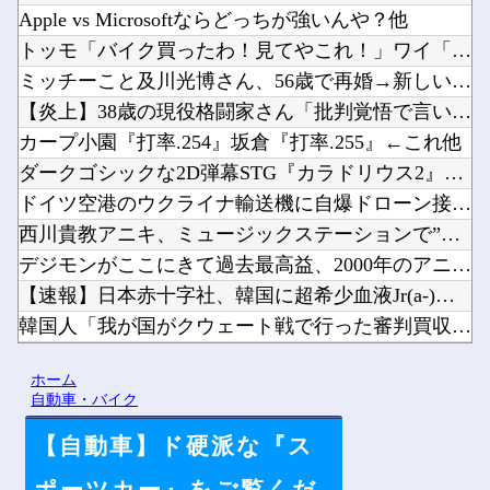
Apple vs Microsoftならどっちが強いんや？他
トッモ「バイク買ったわ！見てやこれ！」ワイ「これスクーターじ...
ミッチーこと及川光博さん、56歳で再婚→新しい命まで授かるｗ...
【炎上】38歳の現役格闘家さん「批判覚悟で言います。19歳の...
カープ小園『打率.254』坂倉『打率.255』←これ他
ダークゴシックな2D弾幕STG『カラドリウス2』発売決定！他
ドイツ空港のウクライナ輸送機に自爆ドローン接近、見つけた空港...
西川貴教アニキ、ミュージックステーションで”魅惑のマーメイド...
デジモンがここにきて過去最高益、2000年のアニメ放送当時を...
【速報】日本赤十字社、韓国に超希少血液Jr(a-)を提供「韓...
韓国人「我が国がクウェート戦で行った審判買収が本当に深刻であ...
ワンピース原作者・尾田栄一郎「飛行能力が5種しか確認されてな...
ホーム
【にじ甲2026】アベヒパワヒって両立するんやな他
自動車・バイク
【自動車】ド硬派な『ス