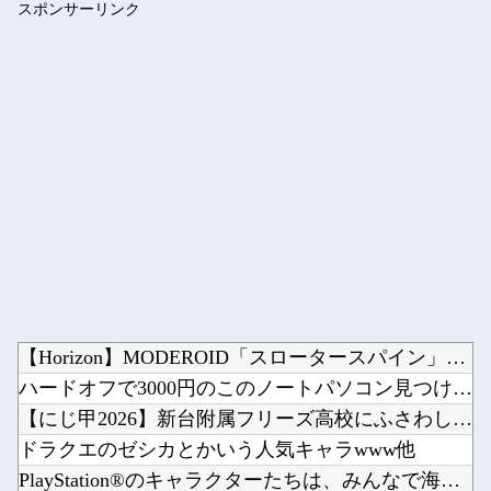
スポンサーリンク
ブログ更新停止のお知らせ
Powered by livedoor 相互RSS
【Horizon】MODEROID「スロータースパイン」プラ...
ハードオフで3000円のこのノートパソコン見つけたんだけどど...
【にじ甲2026】新台附属フリーズ高校にふさわしい激アツ寄せ...
ドラクエのゼシカとかいう人気キャラwww他
PlayStation®のキャラクターたちは、みんなで海に行...