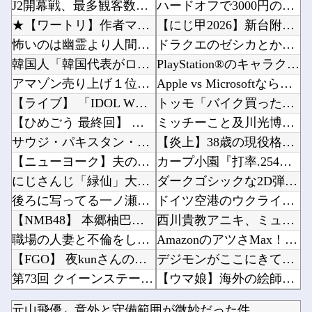
J2開幕戦、最多観客数更新の可能性「やばい！」 チケット6万超えが発券「見間違いじゃない？...
ハードオフで3000円のこのノートパソコン見つけたんだけどどうですか？他
★【ワートリ】作者マジで大丈夫か
【にじ甲2026】新台附属フリーズ高校にふさわしい激アツ寄せ書きで全力応援！他
怖いのは幽霊より人間なのか？ 暴力団にまつわる怖い話傑作7選
ドラクエのゼシカとかいう人気キャラwww他
韓国人「韓国代表がロンドン五輪銅メダル剥奪の危機！海外メディアが『時効の壁を越えてIOCの...
PlayStation®のキャラクターたちは、みんなで海に行くそうですよ?他
アマゾン売り上げ１位のスポットクーラーを 安く買った 今日設置する 予定だが多少でも涼しく...
Apple vs Microsoftならどっちが強いんや？他
【ライブ】 「IDOL WORLD SUPER FESTIVAL 2026」京王アリーナT...
トッモ「バイク買ったわ！見てやこれ！」ワイ「これスクーターじゃん…」他
【ひめごう 最終回】 第24話 感想 願いを叶える流星群【姫様“拷問”の時間です 2期】
ミッチーこと及川光博さん、56歳で再婚→新しい命まで授かるｗｗｗｗｗ他
サウジ・パキスタン・トルコ3カ国が共同防衛協定締結…「イスラム版NATO」指摘も！
【炎上】38歳の現役格闘家さん「批判覚悟で言います。19歳の彼女と結婚しました」→案の定オ...
【ニューヨーク】夫の股間を触る女にブチギレる妻
カープ小園『打率.254』坂倉『打率.255』←これ他
にじさんじ「緑仙」大炎上！上から目線で圧が強い返信「もうすでに歌ってる」埋もれてる曲を救い...
ダークゴシックな2D弾幕STG『カラドリウス2』発売決定！他
後ろに写ってる一ノ瀬美空ちゃんがヤバすぎるｗ【乃木坂46】
ドイツ空港のウクライナ輸送機に自爆ドローン接近、見つけた空港職員が蹴り落とす…高性能プラス...
【NMB48】 本郷柚巴の写真集がすごいことになってる
西川貴教アニキ、ミュージックステーションで”魅惑のマーメイド達と限界突破”してしまうｗｗｗ...
職場の人妻と不倫をして、ついに、、、
AmazonのアツさMax！心も踊る「マンガ毎週末セール（50%還元）」2日目襲来！他
【FGO】 夜kunさんのモルガンイラスト！！ 蝶の羽好きです！
デジモンがここにきて過去最高益、2000年のアニメ放送当時を上回る他
第73回 クイーンステークス(GⅢ).第25回 アイビスサマーダッシュ(GⅢ)
【ウマ娘】海外の絵師が描いた味付けの濃いウマ娘からしか得られない栄養素はある他
【艦これ】 なんだろう、なんか火力足りんのよな
文科省が女性専用の研究者支援制度を導入、それに対して子育て負担に苦しむ若手男性研究者は……...
元山飛優←意外と守備範囲が微妙だった件