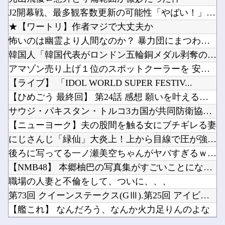
やる夫「催眠アプリを手に入れたんだけど……これ必要だった？」 第29話
【悲報】佐藤二朗さん主演の「踊る」スピンオフ作品、結局撮影中止が決定wwwwwwwwwww...
J2開幕戦、最多観客数更新の可能性「やばい！」 チケット6万...
ブログ更新停止のお知らせ
【お誕生日】逢田さん（34）の奇行・奇言で打線組んだ・・・他
★【ワートリ】作者マジで大丈夫か
【速報】日本赤十字社、韓国に超希少血液Jr(a-)を提供「韓国内では適合する血液を確保でき...
怖いのは幽霊より人間なのか？ 暴力団にまつわる怖い話傑作7選
スタバで大量にいるMacBookいじってるやつって何やってんの？他
韓国人「韓国代表がロンドン五輪銅メダル剥奪の危機！海外メディ...
韓国人「我が国がクウェート戦で行った審判買収が本当に深刻である理由がこちら…」→「これはダ...
アマゾン売り上げ１位のスポットクーラーを 安く買った 今日設...
Powered by livedoor 相互RSS
ワンピース原作者・尾田栄一郎「飛行能力が5種しか確認されてないのはペルが聞いた範囲なだけ」...
【ライブ】 「IDOL WORLD SUPER FESTIV...
韓国メディア「幻となった女性天皇。日本皇族に韓半島の男の血が入る可能性がゼロに・・・」他
【ひめごう 最終回】 第24話 感想 願いを叶える流星群【姫...
サウジ・パキスタン・トルコ3カ国が共同防衛協定締結…「イスラ...
【ニューヨーク】夫の股間を触る女にブチギレる妻
にじさんじ「緑仙」大炎上！上から目線で圧が強い返信「もうすで...
Powered by livedoor 相互RSS
後ろに写ってる一ノ瀬美空ちゃんがヤバすぎるｗ【乃木坂46】
【NMB48】 本郷柚巴の写真集がすごいことになってる
職場の人妻と不倫をして、ついに、、、
第73回 クイーンステークス(GⅢ).第25回 アイビスサマ...
【艦これ】 なんだろう、なんか火力足りんのよな
やる夫「催眠アプリを手に入れたんだけど……これ必要だった？」...