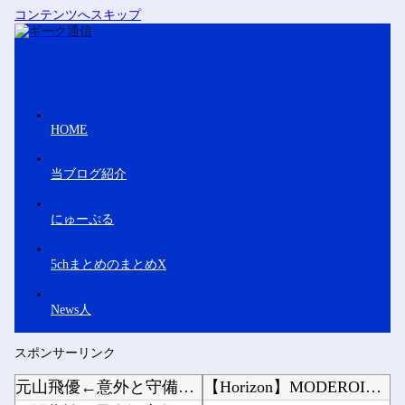
コンテンツへスキップ
HOME
当ブログ紹介
にゅーぷる
5chまとめのまとめX
News人
スポンサーリンク
元山飛優←意外と守備範囲が微妙だった件
【Horizon】MODEROID「スロータースパイン」プラモデル【本日発売】他