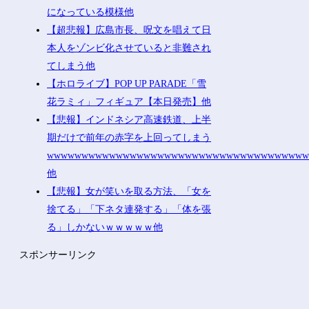
になっている模様他
【超悲報】広島市長、呪文を唱えて日
本人をゾンビ化させていると非難され
てしまう他
【ホロライブ】POP UP PARADE「雪
花ラミィ」フィギュア【本日発売】他
【悲報】インドネシア高速鉄道、上半
期だけで前年の赤字を上回ってしまう
wwwwwwwwwwwwwwwwwwwwwwwwwwwwwwwwwwwww
他
【悲報】女が笑いを取る方法、「女を
捨てる」「下ネタ連発する」「体を張
る」しかないｗｗｗｗｗ他
スポンサーリンク