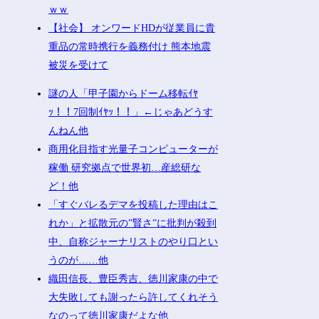
ｗｗ
【社会】 オンワードHDが従業員に貴
重品の常時携行を義務付け 熊本地震
被災を受けて
謎の人「甲子園からドーム移転ｲﾔ
ｯ！！7回制ｲﾔｯ！！」←じゃあどうす
んねん他
商用化目指す光量子コンピューターが
稼働 研究拠点で世界初…産総研な
ど！他
「すぐバレるデマを投稿した理由はこ
れか」と拡散元の”賢さ”に批判が殺到
中、自称ジャーナリストのやり口とい
うのが……他
織田信長、豊臣秀吉、徳川家康の中で
大失敗しても謝ったら許してくれそう
なのって徳川家康だよな他