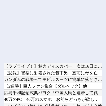
Powered by livedoor 相互RSS
【ラブライブ！】魅力ディスカバー、次は16日にランジュ【虹ヶ...
【悲報】警察に射殺された包丁男、直前に母を亡くし精神的ショッ...
ガンダムの戦艦ってモビルスーツに簡単に落とされるけど・・・・...
【2連勝】巨人ファン集合【ダルベック】他
広島平和記念式典パヨク「中国人民と連帯して戦おー！悪政高市を...
40万のPC 40万のスマホ お前らどっちが欲しい？他