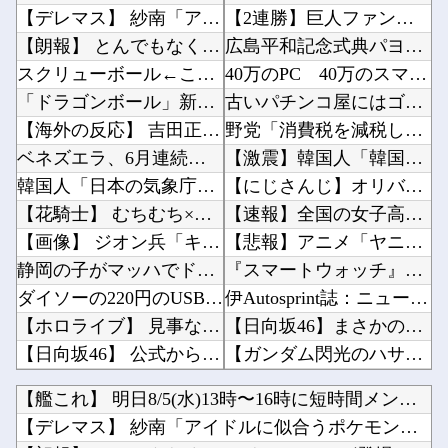
【デレマス】 紗南「アイドルに似合うポケモン？」
【2連勝】巨人ファン集合【ダルベック】他
【朗報】 とんでもなくエ●チなカステラが登場！
広島平和記念式典パヨク「中国人民と連帯して戦おー！悪政高市を打倒するぞー！」他
スクリューボール←この変化球を投げる投手が少ない理由
40万のPC 40万のスマホ お前らどっちが欲しい？他
「ドラゴンボール」新作TVアニメが7月から放送されるぞ！
古いパチンコ屋にはゴリラがいた←これマジ！？他
【海外の反応】 吉田正尚、シーハンの立場にトドメを刺す5号弾！「日本ではレジェンドなんだぜ...
野党「消費税を減税しろ！」政府「消費税減税するわｗ」野党「消費税を減税するな！」他
ベネズエラ、6月連続に発生した大地震の犠牲者が「6000人超」に
【激震】韓国人「韓国サッカー協会、W杯・五輪で複数回の性接待を行い審判を買収していたことが...
韓国人「日本の気象庁が発表した“スーパー台風13号”の予想進路をご覧ください・・・」→「こ...
【にじさんじ】オリバー久しぶりに100連で入手他
【花騎士】 むちむち×ほぼ痴女… ＆童貞を穀す服っぽい服をきたホウオウボクへの反応！！！
【速報】全国の女子高生、お前らに苦言ｗｗｗｗｗｗｗｗｗｗ他
【画像】 ジオン兵「キャノン担いだデブ？近接は無理だろ（笑）」→
【悲報】アニメ「ヤニねこ」、喫煙・違法薬物の使用がBPOで問題視されるｗｗｗｗ他
静岡の子がマッハでドア開けに行った
『スマートウォッチ』って言うほど必要か？他
ダイソーの220円のUSBケーブルが3ヶ月でダメになったんやが
伊Autosprint誌：ニューエイ代表渾身のアストンマーチンAMR26を改善に導いた最大...
【ホロライブ】 見事な女の子フォームからの剛速球
【日向坂46】まさかの楽曲も披露！『三期生LIVE』愛知公演のレポがこちら他
【日向坂46】 公式からの注意喚起、ヤフートップに掲載される
【ガンダム閃光のハサウェイ】GGG「ギギ・アンダルシア 水着Ver.」フィギュア【出荷日更...
【NMB48】 安部若菜アイドル最後の日
【緊急】例の激安iPhone Air、ついにセール終了のカウントダウンが開始他
【艦これ】 明日8/5(水)13時〜16時に短時間メンテを実...
【私はあなたの味方】 交際歴ゼロの同級生宅に唐揚げや文庫本を20回以上届けた24歳女を逮捕
【雑談】ホロライブ掲示板：ホロ速：PART2【配信実況可】他
【デレマス】 紗南「アイドルに似合うポケモン？」
【動画】 ＡＩで「パルクール映像」を作ったらなんかコワい結果に…ｗ！！
【画像】ファイアーエムブレム新作、エッチキャラが実装されて始まるｗｗｗｗｗ他