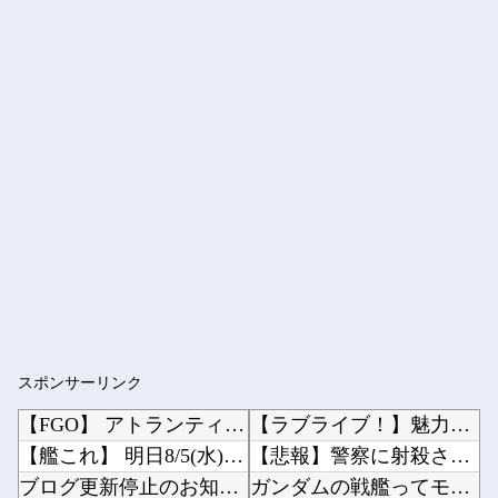
スポンサーリンク
【FGO】 アトランティス最後のコルデーちゃんイラスト！！ コルデーちゃんよかった....
【ラブライブ！】魅力ディスカバー、次は16日にランジュ【虹ヶ咲】他
【艦これ】 明日8/5(水)13時〜16時に短時間メンテを実施予定！
【悲報】警察に射殺された包丁男、直前に母を亡くし精神的ショックを受けていたと判明他
ブログ更新停止のお知らせ
ガンダムの戦艦ってモビルスーツに簡単に落とされるけど・・・・他