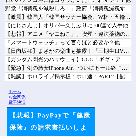
古いパチンコ屋にはゴリラがいた←これマジ！？他
野党「消費税を減税しろ！」政府「消費税減税するわｗ」野党「消...
【激震】韓国人「韓国サッカー協会、W杯・五輪で複数回の性接待...
【にじさんじ】オリバー久しぶりに100連で入手他
【悲報】アニメ「ヤニねこ」、喫煙・違法薬物の使用がBPOで問...
『スマートウォッチ』って言うほど必要か？他
【日向坂46】まさかの楽曲も披露！『三期生LIVE』愛知公演...
【ガンダム閃光のハサウェイ】GGG「ギギ・アンダルシア 水着...
【緊急】例の激安iPhone Air、ついにセール終了のカウ...
【雑談】ホロライブ掲示板：ホロ速：PART2【配信実況可】他
野田クリスタルさん「イラストレーターの人が『AIに仕事を奪わ...
ホーム
【悲報】京アニの新作アニメ、普通につまらない…他
お金関係
電子決済
【悲報】PayPayで『健康
Powered by livedoor 相互RSS
保険』の請求書払いしよ