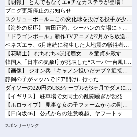
【朗報】 とんでもなくエ●チなカステラが登場！
野田クリスタルさん「イラストレーターの人が『AIに仕事を奪われる』って言ってるけど、あなた...
ブログ更新停止のお知らせ
【悲報】京アニの新作アニメ、普通につまらない…他
スクリューボール←この変化球を投げる投手が少ない理由
「Linuxで十分じゃね…？」世界が気付き始める他
【海外の反応】 吉田正尚、シーハンの立場にトドメを刺す5号弾...
Powered by livedoor 相互RSS
「やつらの目は節穴か？」と日米に見切りをつけた欧州投資家の選択に衝撃を受ける人が続出、日英...
「ドラゴンボール」新作TVアニメが7月から放送されるぞ！
【甲子園速報】神村学園、九州対決を制し1回戦突破→東筑に「もうちょっと粘れ」温かいエールｗ...
ベネズエラ、6月連続に発生した大地震の犠牲者が「6000人超...
【花騎士】 むちむち×ほぼ痴女… ＆童貞を穀す服っぽい服をき...
韓国人「日本の気象庁が発表した“スーパー台風13号”の予想進...
【画像】 ジオン兵「キャノン担いだデブ？近接は無理だろ（笑）...
Powered by livedoor 相互RSS
静岡の子がマッハでドア開けに行った
ダイソーの220円のUSBケーブルが3ヶ月でダメになったんや...
【イギリス】 駐車場で女同士の乱闘騒ぎが勃発
【ホロライブ】 見事な女の子フォームからの剛速球
【日向坂46】 公式からの注意喚起、ヤフートップに掲載される
【NMB48】 安部若菜アイドル最後の日
スポンサーリンク
【私はあなたの味方】 交際歴ゼロの同級生宅に唐揚げや文庫本を...