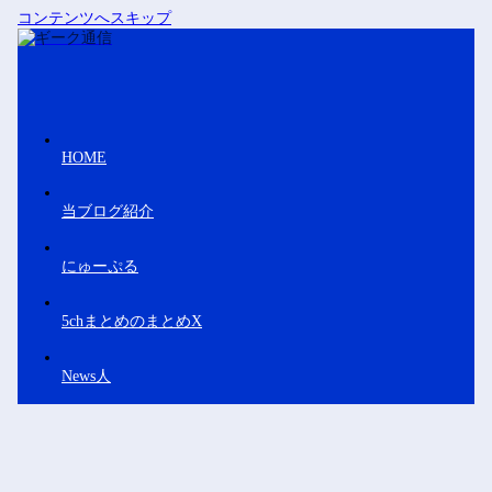
コンテンツへスキップ
HOME
当ブログ紹介
にゅーぷる
5chまとめのまとめX
News人