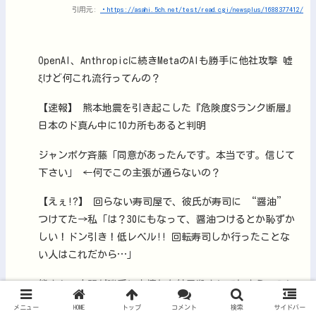
引用元:
・https://asahi.5ch.net/test/read.cgi/newsplus/1688377412/
OpenAI、Anthropicに続きMetaのAIも勝手に他社攻撃 嘘
ξけど何これ流行ってんの？
【速報】 熊本地震を引き起こした『危険度Sランク断層』
日本のド真ん中に10カ所もあると判明
ジャンポケ斉藤「同意があったんです。本当です。信じて
下さい」 ←何でこの主張が通らないの？
【えぇ!?】 回らない寿司屋で、彼氏が寿司に “醤油”
つけてた→私「は？30にもなって、醤油つけるとか恥ずか
しい！ドン引き！低レベル!! 回転寿司しか行ったことな
い人はこれだから…」
熊さん、人間が勝手に山壊した結果殺されてしまう…これ
半分虐殺だろ
メニュー
HOME
トップ
コメント
検索
サイドバー