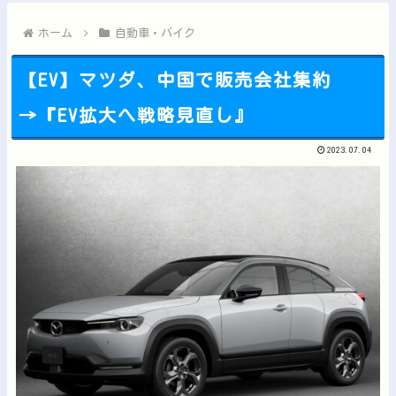
謎の勢力「AI発展したらお前らは皆クビになるわ」→未だかつて...
【動画】広島記念公園を追い出された左翼さん、流石にキモすぎて...
ホーム
自動車・バイク
【EV】マツダ、中国で販売会社集約
→『EV拡大へ戦略見直し』
Powered by livedoor 相互RSS
2023.07.04