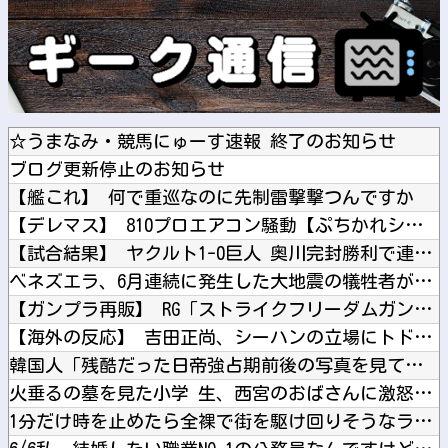
☆うまなみ・競馬にゅーす速報 終了のお知らせ
ブログ更新停止のお知らせ
【艦これ】 何で重巡なのに先制雷撃撃つんですか
【デレマス】 810プロエアコン騒動【ぷちかれシリーズ】
【試合結果】 ヤクルト1-0巨人 奥川完封勝利で連敗ストップ...
ベネズエラ、6月連続に発生した大地震の犠牲者が「6000人超...
【ガンプラ再販】 RG「ストライクフリーダムガンダム ディア...
【海外の反応】 吉田正尚、シーハンの立場にトドメを刺す5号弾...
韓国人「残酷だった日帝強占期前後の写真を見てみよう」
火垂るの墓を見た小学 生、西宮のおばさんに激怒ｗｗｗｗｗ
1分だけ時を止めたら全裸で街を駆け回りそうなラブライブ！キャ...