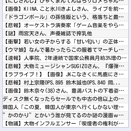
【にじさんじ】ひゃくまんてんばらサロメちゃんおまんが「安心と...
【画像】KIINA.こと氷川きよしさん、ライブを前にあたシコ...
「ドラゴンボール」の孫悟飯という、格落ちと最上位返り咲きを繰...
【悲報】オーケストラ演奏家「ゲーム音楽をやらないと儲からなく...
【謎】雨宮天さん、声優雑誌で搾乳他
【衝撃】若い女の子からする「甘い匂い」の正体、まさか分からな...
【ウマ娘】なんで暑かったらこの服着てマーチしないといけないん...
【速報】人事院、2年連続で国家公務員月給3%増の「1万505...
【悲報】大物ミュージシャンSUGIZOさん、『爆弾発言』キタ...
【ラブライブ！】【画像】JKこなさくに馬鹿にされたい?他
【悲報】村上宗隆OPS.895 鈴木誠也OPS.840 岡...
【画像】鈴木奈々(38)さん、豊満バストの下着姿がスケベすぎ...
ディスク無くなったらセールでも中古の倍以上の値段になるよな他
韓国人「この夏、韓国人が東京へ行くしかない理由がこちら…」→...
”かのかり”とかいう誰が見てるのか謎の漫画ｗｗｗｗｗ他
【物議】大物インフルエンサー「喫煙者の権利がマジで侵害されて...