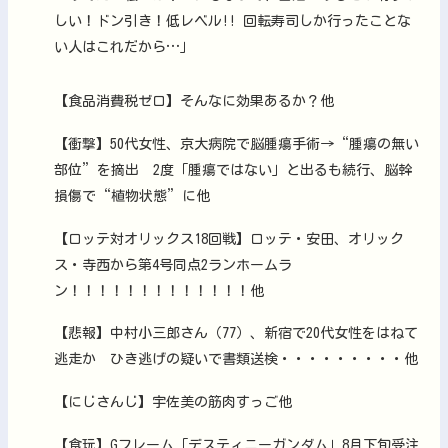
しい！ドン引き！低レベル!! 回転寿司しか行ったことな
い人はこれだから…」
【食品消費税ゼロ】そんなに効果あるか？他
【衝撃】50代女性、京大病院で脳腫瘍手術→“腫瘍の無い
部位”を摘出 2度「腫瘍ではない」と出るも続行、脳幹
損傷で“植物状態”に他
【ロッテ対オリックス18回戦】ロッテ・安田、オリック
ス・寺西から第4号同点2ランホームラ
ン！！！！！！！！！！！！！他
【悲報】中村小三郎さん（77）、新宿で20代女性をはねて
逃走か ひき逃げの疑いで書類送検・・・・・・・・・他
【にじさんじ】宇佐美の筋肉すっご他
【食玩】Gフレーム「デスティニーガンダム」8月下旬受注