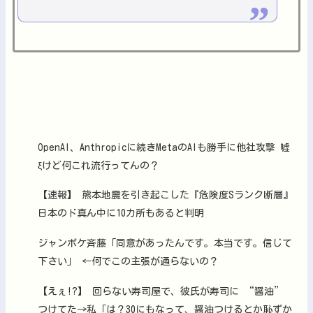
OpenAI、Anthropicに続きMetaのAIも勝手に他社攻撃 嘘
ξけど何これ流行ってんの？
【速報】 熊本地震を引き起こした『危険度Sランク断層』
日本のド真ん中に10カ所もあると判明
ジャンポケ斉藤「同意があったんです。本当です。信じて
下さい」 ←何でこの主張が通らないの？
【えぇ!?】 回らない寿司屋で、彼氏が寿司に “醤油”
つけてた→私「は？30にもなって、醤油つけるとか恥ずか