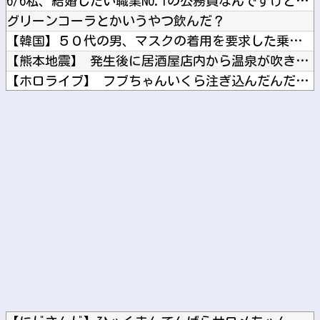
6/6私、結婚したい職業NO.1の公務員なんですけど、嫁が子...
グリーンコーラとかいうやつ飲んだ？
【韓国】５０代の男、マスクの着用を要求した乗客に暴行
【熊本地震】 発生後に居酒屋店内から温泉が吹き出す ← これ...
【ホロライブ】 フブちゃんいくら注ぎ込んだんだ…
【櫻坂46】 石森璃花、危険すぎる・・・
「被告はモンスター」元ジャンポケ斉藤慎二被告に懲役７年求刑で...
Powered by livedoor 相互RSS