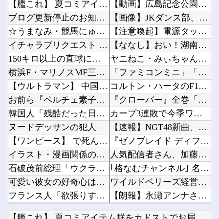
【艦これ】 夏コミアイテム群をカドストでお届け！
【動画】広島記念公園を追い出された左翼さん、流石にキモすぎて炎上他
ブログ更新停止のお知らせ
【画像】JKダンス部、なぜか部員の８割が巨乳?ｗｗｗｗｗｗｗｗｗｗｗｗｗ他
☆うまなみ・競馬にゅーす速報 終了のお知らせ
【注意喚起】電源タップの寿命の目安は3〜5年です他
イチャラブリクエスト 第29話
【ななし】おい！湖南みあの誕生日グッズケツやぞ！！！要チェックや！！！他
150キロ以上の直球に強い打者ランキング
ヤニねこ・みぃちゃん・のあ先輩・もちづきさん「結婚してください！」←どうする？他
横浜F・マリノスMF三井寺眞が16歳で開幕スタメン出場し最年少記録更新 さらにデビュー戦で...
「ファミコンミニ」「スーファミミニ」「PCエンジンミニ」「メガドラミニ」「ネオジオミニ」←...
【ウルトラマン】 中国のファンが作ったウルトラ問題児一覧ｗｗｗｗｗ
コルトン・ハータのF1参戦の可能性が消滅したらしい他
お前ら『ペルチェ素子の首ネッククーラー』使ったことあるか？
『クローバー』全巻「99円」セール！全43巻「22,704円」→「4,257円」！実写ドラ...
韓国人「残酷だった日帝強占期前後の写真を見てみよう」
カープ3連敗で今季ワースト借金16。森下7回2失点の好投も反撃は石原タイムリーのみ【広島1...
ヌードデッサンの犯人
【速報】NGT48新曲、北村優羽が単独センター→13人選抜でずきもね初当選に板民歓喜ｗ他
【ワンピース】 で死んだキャラで打順組んだったｗｗｗｗ
『ゼノブレイド ディフィニティブエディション Nintendo Switch 2 Edit...
イラスト・漫画関係の仕事してるんだけど、「拾い物ですが」とか言ってTwitterで勝手に自...
人気配信者さん、加藤純一さんのファンに「RUSTでお気に入りの配信者が負けて嫌だよな？空気...
石破茂前総理「ウクライナが核放棄しなければロシア侵攻しなかった」！
｢格なむチャンネル｣ 名古屋飯編公開ｷﾀ━(ﾟ∀ﾟ)━!【乃木坂46】他
可愛い彼女の好奇心は止まらない。私がピアノの鍵盤を何度か叩いてみた → すると彼女はこうな...
ワイルドベリーズ経営陣、倉庫の商品を持ち出し「ドローン攻撃で焼失した」として処理…ロシア当...
フランス人「欲張りすぎだ」中村敬斗、ランス残留の可能性を会長が示唆！移籍金が交渉の壁に.....
【朗報】永瀬アンナさん、公式に次世代のエースとして認められる他
【日向坂46】 騒然... 一般参加21歳女性、ネットニュースに
【怒報】国税庁「あのさぁ！君らがちゃんと納税してくれないとこうなっちゃうけどどうする？！」...
【艦これ】 夏コミアイテム群をカドストでお届け！