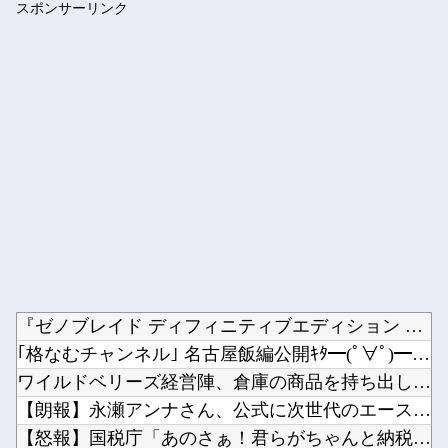
スポンサーリンク
職場の人妻と不倫をして、ついに、、、
Powered by livedoor 相互RSS
『ゼノブレイド ディフィニティブエディション Nintend...
｢格なむチャンネル｣ 名古屋飯編公開ｷﾀ━(ﾟ∀ﾟ)━!【乃...
ワイルドベリーズ経営陣、倉庫の商品を持ち出し「ドローン攻撃で...
【朗報】永瀬アンナさん、公式に次世代のエースとして認められる...
【怒報】国税庁「あのさぁ！君らがちゃんと納税してくれないとこ...