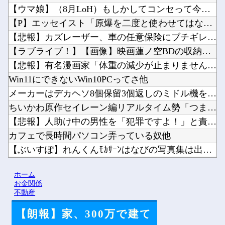
【ウマ娘】（8月LoH）もしかしてコンセって今回は微妙スキル...
【P】エッセイスト「原爆を二度と使わせてはならない」→リプ「...
【悲報】カズレーザー、車の任意保険にブチギレてしまう！！！！...
【ラブライブ！】【画像】映画蓮ノ空BDの収納ケースイラスト他
【悲報】有名漫画家「体重の減少が止まりません」→ファンから心...
Win11にできないWin10PCってさ他
メーカーはデカヘソ8個保留3個返しのミドル機を出せよ！！！！...
ちいかわ原作セイレーン編リアルタイム勢「つまんねえ」「ゴミ」...
【悲報】人助け中の男性を「犯罪ですよ！」と責めた女性、警察が...
カフェで長時間パソコン弄っている奴他
【ぶいすぽ】れんくんﾓｶｻｰﾝはなびの写真集は出ない他
【るろうに剣心】劍客兵器の飛號・龍勢勇星、超ミサイル技術の持...
ホーム
海外「あるある！」日本を旅行した外国人が患う新たな症状「日本...
お金関係
不動産
【朗報】家、300万で建て