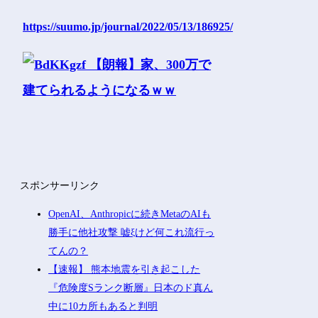
https://suumo.jp/journal/2022/05/13/186925/
スポンサーリンク
OpenAI、Anthropicに続きMetaのAIも
勝手に他社攻撃 嘘ξけど何これ流行っ
てんの？
【速報】 熊本地震を引き起こした
『危険度Sランク断層』日本のド真ん
中に10カ所もあると判明