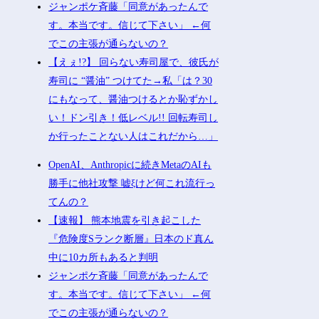
ジャンポケ斉藤「同意があったんで
す。本当です。信じて下さい」 ←何
でこの主張が通らないの？
【えぇ!?】 回らない寿司屋で、彼氏が
寿司に “醤油” つけてた→私「は？30
にもなって、醤油つけるとか恥ずかし
い！ドン引き！低レベル!! 回転寿司し
か行ったことない人はこれだから…」
OpenAI、Anthropicに続きMetaのAIも
勝手に他社攻撃 嘘ξけど何これ流行っ
てんの？
【速報】 熊本地震を引き起こした
『危険度Sランク断層』日本のド真ん
中に10カ所もあると判明
ジャンポケ斉藤「同意があったんで
す。本当です。信じて下さい」 ←何
でこの主張が通らないの？