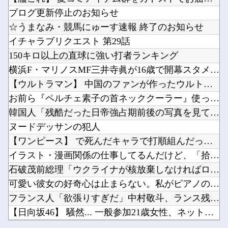
【ななし】 じーにあす、遊戯王で今月もダイヤ到達！『先生もう笑うしかなくなっとりますやん』...
【ウマ娘】（8月LoH）もしかしてコンセって今回は微妙スキルだったりするか？他
ブログ更新停止のお知らせ
職場の人妻と不倫をして、ついに、、、
Win11にできないWin10PCってさ他
☆うまなみ・競馬にゅーす速報 終了のお知らせ
メーカーはデカヘソ8個保留3個返しのミドル機を出せよ！！！！他
イチャラブリクエスト 第29話
ちいかわ原作セイレーン編リアルタイム勢「つまんねえ」「ゴミ」「早く終われ」「ナガノに長編は...
150キロ以上の直球に強い打者ランキング
【悲報】人助け中の男性を「犯罪ですよ！」と責めた女性、警察が来た瞬間逃げる他
横浜F・マリノスMF三井寺眞が16歳で開幕スタメン出場し最年...
Powered by livedoor 相互RSS
カフェで長時間パソコン弄っている奴他
【ウルトラマン】 中国のファンが作ったウルトラ問題児一覧ｗｗ...
【ぶいすぽ】れんくんﾓｶｻｰﾝはなびの写真集は出ない他
お前ら『ペルチェ素子の首ネッククーラー』使ったことあるか？
韓国人「残酷だった日帝強占期前後の写真を見てみよう」
ヌードデッサンの犯人
【ワンピース】 で死んだキャラで打順組んだったｗｗｗｗ
Powered by livedoor 相互RSS
イラスト・漫画関係の仕事してるんだけど、「拾い物ですが」とか...
石破茂前総理「ウクライナが核放棄しなければロシア侵攻しなかっ...
可愛い彼女の好奇心は止まらない。私がピアノの鍵盤を何度か叩い...
フランス人「欲張りすぎだ」中村敬斗、ランス残留の可能性を会長...
【日向坂46】 騒然... 一般参加21歳女性、ネットニュー...
【ななし】 じーにあす、遊戯王で今月もダイヤ到達！『先生もう...