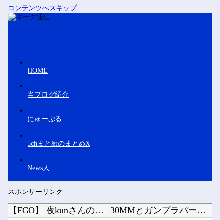
コンテンツへスキップ
HOME
当ブログ紹介
にゅーぷる
5chまとめのまとめX
News人
スポンサーリンク
【FGO】 夜kunさんのモルガンイラスト！！ 蝶の羽好きです！
30MMとガンプラパーツでミキシングする人がめっきり減って寂しい他