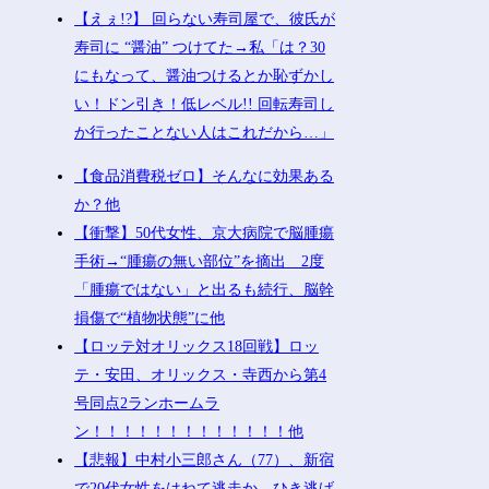
【えぇ!?】 回らない寿司屋で、彼氏が
寿司に “醤油” つけてた→私「は？30
にもなって、醤油つけるとか恥ずかし
い！ドン引き！低レベル!! 回転寿司し
か行ったことない人はこれだから…」
【食品消費税ゼロ】そんなに効果ある
か？他
【衝撃】50代女性、京大病院で脳腫瘍
手術→“腫瘍の無い部位”を摘出 2度
「腫瘍ではない」と出るも続行、脳幹
損傷で“植物状態”に他
【ロッテ対オリックス18回戦】ロッ
テ・安田、オリックス・寺西から第4
号同点2ランホームラ
ン！！！！！！！！！！！！！他
【悲報】中村小三郎さん（77）、新宿
で20代女性をはねて逃走か ひき逃げ