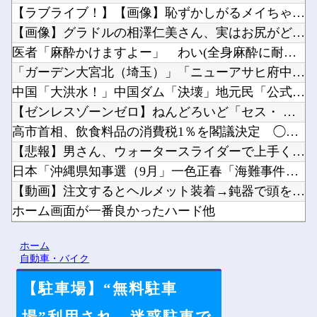
【ラブライブ！】【画像】恥ずかしがるメイちゃんの破壊力ｗｗｗ...
【画像】グラドルの相澤仁美さん、実はお尻がどちゃシコすぎたｗ...
医者「麻酔かけますよー」 わい(全身麻酔に耐えて見せる！うお...
「ガーデン大宮北（埼玉）」「ニューアサヒ府中四谷店（東京）」...
中国「大洪水！」中国ダム「決壊」地元民「公式発表より死者多い...
【ゼンレスゾーンゼロ】ねんどろいど「セス・ ローウェル」【本...
高市首相、飲食料品の消費税1％を閣議決定 ◯◯をチラつかせて...
【悲報】男さん、ウォータースライダーで上手く滑れずチューブの...
日本「沖縄県知事選（9月」一色正春「海難事件追及（検証」八重...
【動画】注文するとヘルメット装着→鈍器で頭を殴られるチェコの...
ホーム画面が一番良かったハード他
【にじ甲2026】月ノ美兎、卯月コウ、夜牛詩乃らによる甲子園...
ホーム
グラボそんなにすぐ壊れる？他
自動車・バイク
【駐車場】“無料駐車