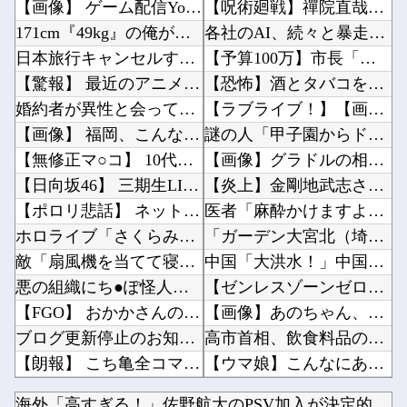
【画像】 ゲーム配信YouTuber、家賃8万円の部屋で深夜配信→管理会社から厳重注意され...
【呪術廻戦】禪院直哉と真人って、性格も作中での行いも末路も似たような二人なのに人気に差があ...
171cm『49kg』の俺が、建築のバイト行ったら「こう」なったｗｗｗ
各社のAI、続々と暴走 勝手に人間のフリをしてサイバー攻撃を仕掛ける事件が相次ぐ他
日本旅行キャンセルすべきか…1万年ぶり史上最大級の火山の兆し＝韓国の反応
【予算100万】市長「特定外来生物クビアカは気持ち悪い虫だしそんな需要ないと思う」1匹30...
【驚報】 最近のアニメ『ヤニねこ』『地元最高！』『みいちゃんと山田さん』『ドカ食いダイスキ...
【恐怖】酒とタバコを愛する日常系女性YouTuber、ガチで体が終わる・・・他
婚約者が異性と会ってたっぽいメールが出てきたわけだが
【ラブライブ！】【画像】恥ずかしがるメイちゃんの破壊力ｗｗｗｗｗｗｗｗｗｗ他
【画像】 福岡、こんなのが普通に走ってるｗｗｗｗｗｗｗｗｗｗｗｗｗｗｗｗｗｗｗｗｗｗｗｗｗ...
謎の人「甲子園からドーム移転ｲﾔｯ！！7回制ｲﾔｯ！！」←じゃあどうすんねん他
【無修正マ○コ】 10代美少女の ”初めての女性器脱毛” 動画、エ□すぎて1000万再生さ...
【画像】グラドルの相澤仁美さん、実はお尻がどちゃシコすぎたｗｗｗｗｗｗ他
【日向坂46】 三期生LIVE、生配信が決定！
【炎上】金剛地武志さん、高市首相の熊本視察動画に「気○い沙汰だぞ」他
【ポロリ悲話】 ネットで拡散してるお●ぱいポロリ動画、何故か叩かれる・・・
医者「麻酔かけますよー」 わい(全身麻酔に耐えて見せる！うおおおおおお！！！！)他
ホロライブ「さくらみこ」怒りに飲まれるな野うさぎ！2ndソロライブで犯行予告「咲き乱れみこ...
「ガーデン大宮北（埼玉）」「ニューアサヒ府中四谷店（東京）」が8月16日の営業をもって閉店...
敵「扇風機を当てて寝るとヤバいぞ！」 ワイ「大丈夫やろｗｗｗ」扇風機ポチー
中国「大洪水！」中国ダム「決壊」地元民「公式発表より死者多い！」中国政府「住民拘束！（安否...
悪の組織にち●ぽ怪人に改造されたやる夫のお話 第3話
【ゼンレスゾーンゼロ】ねんどろいど「セス・ ローウェル」【本日発売】他
【FGO】 おかかさんのジャージ式イラスト！！ 赤いジャージが似合ってます！
【画像】あのちゃん、なんか別人になる?ｗｗｗｗｗｗｗｗｗｗ他
ブログ更新停止のお知らせ
高市首相、飲食料品の消費税1％を閣議決定 ◯◯をチラつかせて財務省を黙らせる他
【朗報】 こち亀全コマ検索が登場！
【ウマ娘】こんなにあった！？ ←「アヤベさんはトプロと “1” 差だぞ」他
【艦これ】 E5までフランス艦出せると本当にスゴいよね
【ラブライブ！】【動画】くりぱんせつ菜、はしゃぐ【定期】他
海外「高すぎる！」佐野航大のPSV加入が決定的になり海外大騒...