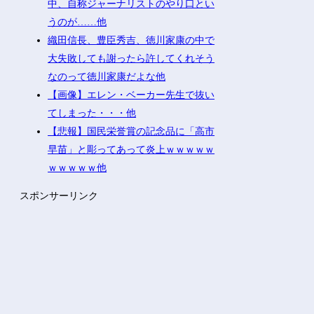
中、自称ジャーナリストのやり口とい
うのが……他
織田信長、豊臣秀吉、徳川家康の中で
大失敗しても謝ったら許してくれそう
なのって徳川家康だよな他
【画像】エレン・ベーカー先生で抜い
てしまった・・・他
【悲報】国民栄誉賞の記念品に「高市
早苗」と彫ってあって炎上ｗｗｗｗｗ
ｗｗｗｗｗ他
スポンサーリンク