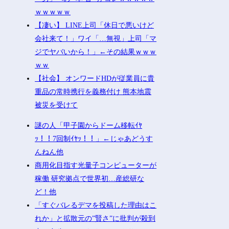
ｗｗｗｗｗ
【凄い】 LINE上司「休日で悪いけど
会社来て！」ワイ「…無視」上司「マ
ジでヤバいから！」←その結果ｗｗｗ
ｗｗ
【社会】 オンワードHDが従業員に貴
重品の常時携行を義務付け 熊本地震
被災を受けて
謎の人「甲子園からドーム移転ｲﾔ
ｯ！！7回制ｲﾔｯ！！」←じゃあどうす
んねん他
商用化目指す光量子コンピューターが
稼働 研究拠点で世界初…産総研な
ど！他
「すぐバレるデマを投稿した理由はこ
れか」と拡散元の”賢さ”に批判が殺到