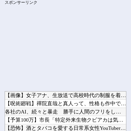
スポンサーリンク
【悲報】 めっちゃカメレオンさん、早速パクリゲーが任天堂スト...
Powered by livedoor 相互RSS
【画像】女子アナ、生放送で高校時代の制服を着てしまうｗｗｗｗ...
【呪術廻戦】禪院直哉と真人って、性格も作中での行いも末路も似...
各社のAI、続々と暴走 勝手に人間のフリをしてサイバー攻撃を...
【予算100万】市長「特定外来生物クビアカは気持ち悪い虫だし...
【恐怖】酒とタバコを愛する日常系女性YouTuber、ガチで...