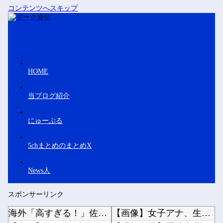
コンテンツへスキップ
HOME
当ブログ紹介
にゅーぷる
5chまとめのまとめX
News人
スポンサーリンク
海外「高すぎる！」佐野航大のPSV加入が決定的になり海外大騒ぎ！（海外の反応）
【画像】女子アナ、生放送で高校時代の制服を着てしまうｗｗｗｗｗｗｗｗｗｗｗｗｗｗｗ他