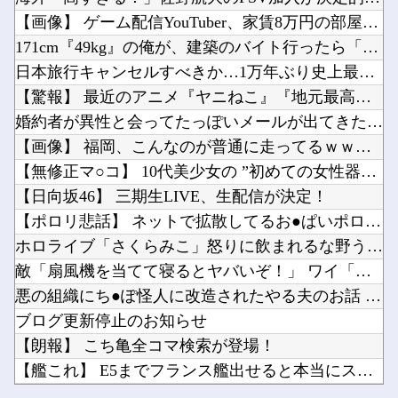
【2軍】 DeNA・森敬斗、中堅UZR 8.2時点【 11.6】14球団トップ
【悲報】男さん、ウォータースライダーで上手く滑れずチューブの中に取り残されてしまうｗｗｗｗ...
【画像】 ゲーム配信YouTuber、家賃8万円の部屋で深夜...
【悲報】 めっちゃカメレオンさん、早速パクリゲーが任天堂ストアに登場してしまう……
日本「沖縄県知事選（9月」一色正春「海難事件追及（検証」八重山日報「抗議団体が危険航行（生...
171cm『49kg』の俺が、建築のバイト行ったら「こう」な...
【動画】注文するとヘルメット装着→鈍器で頭を殴られるチェコのバーｗｗｗｗ他
日本旅行キャンセルすべきか…1万年ぶり史上最大級の火山の兆し...
【ニュース】高市内閣、在日外国人の生活保護にメス！！！！他
【驚報】 最近のアニメ『ヤニねこ』『地元最高！』『みいちゃん...
ホーム画面が一番良かったハード他
婚約者が異性と会ってたっぽいメールが出てきたわけだが
Powered by livedoor 相互RSS
【にじ甲2026】月ノ美兎、卯月コウ、夜牛詩乃らによる甲子園とかも見たくはある他
【画像】 福岡、こんなのが普通に走ってるｗｗｗｗｗｗｗｗｗｗ...
グラボそんなにすぐ壊れる？他
【無修正マ○コ】 10代美少女の ”初めての女性器脱毛” 動...
【日向坂46】 三期生LIVE、生配信が決定！
【ポロリ悲話】 ネットで拡散してるお●ぱいポロリ動画、何故か...
ホロライブ「さくらみこ」怒りに飲まれるな野うさぎ！2ndソロ...
Powered by livedoor 相互RSS
敵「扇風機を当てて寝るとヤバいぞ！」 ワイ「大丈夫やろｗｗｗ...
悪の組織にち●ぽ怪人に改造されたやる夫のお話 第3話
ブログ更新停止のお知らせ
【朗報】 こち亀全コマ検索が登場！
【艦これ】 E5までフランス艦出せると本当にスゴいよね
【2軍】 DeNA・森敬斗、中堅UZR 8.2時点【 11....