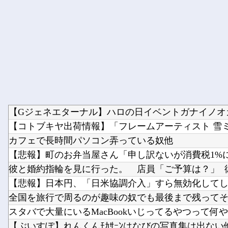
【Gジェネエターナル】ハロの日イベントガナイノオカ
【コトブキヤ出荷情報】「フレームアーティスト 雪ミク
カフェで長時間パソコン弄っている奴他
【悲報】町のお弁当屋さん「申し訳ないが消費税1%にな
彼と婚約指輪を見に行った。 店員「ご予算は？」 彼氏
【悲報】日本円、「日米協調介入」すら無効化して
全国を旅行で周るのが趣味の奴でも最後まで残ってそう
スタバで大量にいるMacBookいじってるやつって何やっ
【ぶいすぽ】れんくんﾓｶｻｰﾝはなびの写真集は出ない