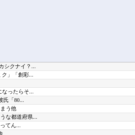
シクナイ？...
」「創彩...
ったらそ...
「80...
しまう他
な都道府県...
てん...
他