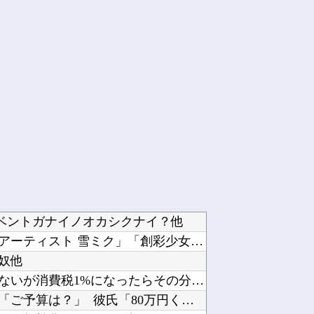
ベントガナイノオカシクナイ？他
【コトブキヤ出荷情報】「フレームアーティスト 雪ミク」「創彩少女庭園 早乙女 瑠衣【桃桜高...
奴他
【悲報】町のお弁当屋さん「申し訳ないが消費税1%になったらその分商品代を値上げするわ」他
彼と婚約指輪を見に行った。 店員「ご予算は？」 彼氏「80万円くらいで。最大で90万円か...