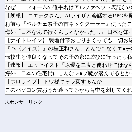
なぜユニフォームの選手名はアルファベット表記な
【朗報】 コエテクさん、AIライザと会話するRPGを発売
お前ら『ペルチェ素子の首ネッククーラー』使った
海外「日本なんて行くんじゃなかった…」 日本を知って
【ナイトレイン】 装備付帯おごりまくっても一切お返し
『I"s〈アイズ〉』の桂正和さん、とんでもなくエ●チな
転校生と仲良くなってその子の家に遊びに行ったら私が
【速報】 エッセイスト「原爆を二度と使わせてはならな
海外「日本の住宅街にこんなレ●プ魔が潜んでるとかマ
【ホロライブ】 トワ様キャラ変するんか
このパソコン買おうか迷ってるから背中を刺してく
【日向坂46】 これは贅沢... バチバチにキメるモデルメン
スポンサーリンク
柴田柚菜 「まゆたんは1人でいても1人で喋ってて…」【