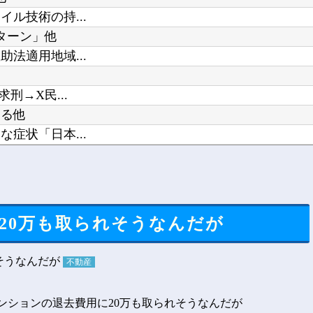
ル技術の持...
ターン」他
法適用地域...
刑→X民...
まる他
症状「日本...
言い訳がこ...
20万も取られそうなんだが
不動産