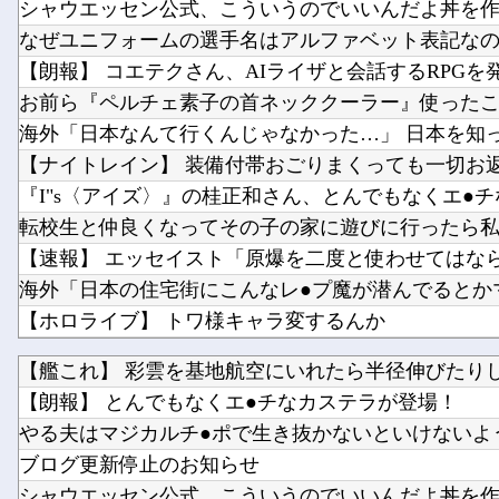
シャウエッセン公式、こういうのでいいんだよ丼を
なぜユニフォームの選手名はアルファベット表記な
お前ら『ペルチェ素子の首ネッククーラー』使った
【ホロライブ】 トワ様キャラ変するんか
このパソコン買おうか迷ってるから背中を刺してく
【艦これ】 彩雲を基地航空にいれたら半径伸びたり
【日向坂46】 これは贅沢... バチバチにキメるモデ
【朗報】 とんでもなくエ●チなカステラが登場！
柴田柚菜 「まゆたんは1人でいても1人で喋ってて…」
やる夫はマジカルチ●ポで生き抜かないといけないようで
ブログ更新停止のお知らせ
シャウエッセン公式、こういうのでいいんだよ丼を