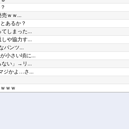
このパソコン買おうか迷ってるから
の？
Powered by livedoor 相互RSS
ｗｗ...
【ワンピース】で死んだキャラで打
ことあるか？
しまった...
や協力す...
パンツ...
小さい頃に...
い」→リ...
ジかよ…さ...
れｗｗｗ
...
乃木坂...