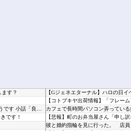
します？
【Gジェネエターナル】ハロの日イ
やる夫はマジカルチ●ポで生き抜かないといけないようです 小話「良家のお嬢様がこんな格好を無...
カフェで長時間パソコン弄っている
好きです！