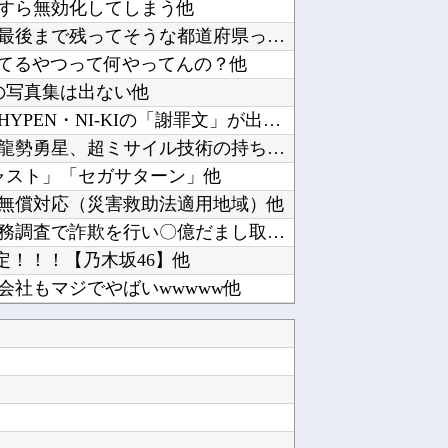
すら無効化してしまう他
全国を旅行で周るのが趣味の奴でも最後まで残ってそうな都道府県ってどこ？？？他
じってるやつって何やってんの？他
びの写真集は出ない他
元キャバ嬢MINAさん死亡関連でENHYPEN・NI-KIの「謝罪文」が出回るも「フェイク...
【るろうに剣心】劍客兵器の飛號・龍勢勇星、超ミサイル技術の持ち主なのに惜しい男を亡くした・...
ャスト」「セガサターン」他
無償対応（災害救助法適用地域）他
【終わり】ガチの国税職員さん、税務調査で詐欺を行い〇億だまし取る他
出演決定！！！【乃木坂46】他
会社もマジでやばいwwwww他
元ジャンポケ・斉藤慎二被告、 不同意性交で懲役7年求刑→X民「口封じに◯◯した方が量刑軽か...
キャラ登場で始まる他
【速報】ダウンタウン浜田さん、差別発言と受け取られる一言で炎上ｗｗｗｗｗｗ他
海外「あるある！」日本を旅行した外国人が患う新たな症状「日本後PTSD」に海外が大騒ぎ他
【ウマ娘】ついに見つけました…トレーナーさんの領収書と給与明細！！他