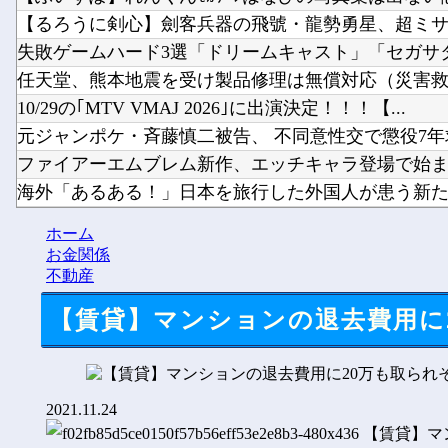
【るろうに剣心】劍客兵器の飛號・龍勢勇星、超ミサイ
失敗ゲームハード3選「ドリームキャスト」「セガサ
任天堂、熊本地震を受け製品修理は無償対応（災害救助
10/29の｢MTV VMAJ 2026｣に出演決定！！！【...
元ジャンポケ・斉藤慎二被告、 不同意性交で懲役7年求
ファイアーエムブレム新作、エッチキャラ登場で始
海外「あるある！」日本を旅行した外国人が患う新たな
韓国人「韓国サッカー協会の性接待問題のとんでもない
ホーム
【にじさんじ】宇佐美の筋肉すっご他
お金関係
不動産
【賃貸】マンションの退去費用に
2021.11.24