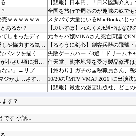
作る
【悲報】日本円、「日米協調介入」
の？
【朗報】 コエテクさん、AIライザと会話するRPGを発売ｗｗｗｗｗｗｗｗｗｗｗｗ
スタバで大量にいるMacBookい
ことあるか？
【ぶいすぽ】れんくんﾓｶｻｰﾝはな
海外「日本なんて行くんじゃなかった…」 日本を知ってしまったディズニー信者、帰国後『本家』...
【ナイトレイン】 装備付帯おごりまくっても一切お返しや協力する気がないプレイヤーいるけど…
『I"s〈アイズ〉』の桂正和さん、とんでもなくエ●チなパンツを描く。これもう芸術だろ
失敗ゲームハード3選「ドリームキ
転校生と仲良くなってその子の家に遊びに行ったら私が小さい頃に撮った写真があった
任天堂、熊本地震を受け製品修理は
【速報】 エッセイスト「原爆を二度と使わせてはならない」→リプ「もちろん中国の核も非難する...
海外「日本の住宅街にこんなレ●プ魔が潜んでるとかマジかよ…さすがHENTAIの国…」
10/29の｢MTV VMAJ 2026｣に
【悲報】最近の漫画出版社、どこの
れｗｗｗ
します？
ルメンバーこちら
ファイアーエムブレム新作、エッチ
【乃木坂46】
す 小話...
作る