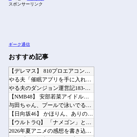
スポンサーリンク
ギーク通信
おすすめ記事
【デレマス】 810プロエアコン騒動【ぷちかれシリーズ】
やる夫「催眠アプリを手に入れたんだけど……これ必要だった？」 第29話
やる夫のダンジョン運営記183-雑談所ネタ118 懺悔小ネタ「創刻のファイアホイ...
【NMB48】 安部若菜アイドル最後の日
与田ちゃん、プールで泳いでる姿を公開！！！【元乃木坂46】
【日向坂46】 かほりん、ありのままの姿・・・【藤嶌果歩1st写真集】
【ウルトラQ】 「ナメゴン」とかいうシリーズ初の宇宙怪獣
2026年夏アニメの感想を書き込むスレ