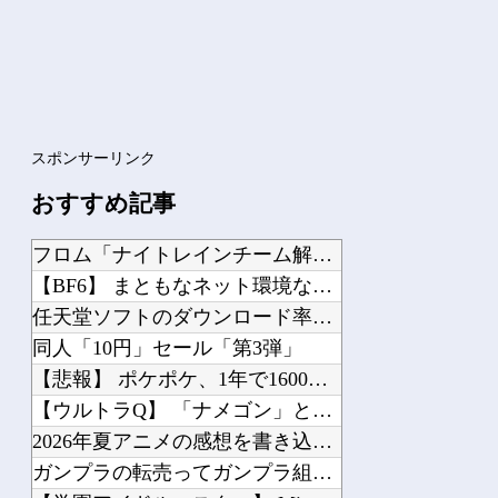
スポンサーリンク
おすすめ記事
フロム「ナイトレインチーム解散してターニッシュエディション完成させました」←これ...
【BF6】 まともなネット環境ならPing一桁とか言ってる奴たまにいるけどマヌケ...
任天堂ソフトのダウンロード率61.5%ｗｗｗ
同人「10円」セール「第3弾」
【悲報】 ポケポケ、1年で1600万人が引退・・・
【ウルトラQ】 「ナメゴン」とかいうシリーズ初の宇宙怪獣
2026年夏アニメの感想を書き込むスレ
ガンプラの転売ってガンプラ組んでる奴が片手間にやってるわけじゃないんだな…