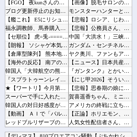
【FGO】 夜kunさんのモルガンイラスト！！ 蝶の羽好きです！
【画像】脱毛サロンのお姉さん、特別サービスがエ□すぎる件ｗｗｗｗｗｗ他
ブログ更新停止のお知らせ
モンスターハンターというゲームの魅力ってどんな部分だと思う？他
【艦これ】 E5にリシュジャン残し民はE4はどうやってるの？
【悲報】ロシア、じわじわと逝き始める他
福永調教師、馬券購入者を軽んじる発言
【悲報】公務員さん、ボーナスを増額「民間企業に合わせました」ｗｗｗｗｗｗｗｗｗｗ他
【セ順位】 虎=兎-====//====燕星===鯉=竜【8/6】
中国「大洪水！」三峡ダム「決壊危機」台風13号「三峡直撃確定」日本「最も強い勢力で接近！（...
【朗報】 ソシャゲ本気の最終兵器『無限大アナンタ』遂にサービス開始へｗｗｗｗ
ガンダム・センチネルの小説を読んでラスボスに驚いた他
【倉庫型陳列】 熊本地震でコストコの商品落下「重く受け止めております」地震大国で「高積み陳...
ヤク奥川、ファンもアンチも騒げない成績を残す他
【海外の反応】 南アのGK、ペナルティエリアを壮大に勘違いして一発退場「どんな空間認識能力...
【ニュース】日本共産党の街宣車、ほんと碌でもないな他
韓国人「大韓航空の熊本地震飲料水支援に対する日本人の反応をご覧ください・・・」→「」
『ガンタンク』とかいう謎のモビルスーツ他
『スプラトゥーンレイダース』とか言うゲーム買ったんやけど
【にじ甲2026】そういや前から謎に思ってたんやがなんでマドロックなんてアナウンス入ってた...
★【ワートリ】今月第263話「遠征選抜試験Ⅱ⑥」【最新話コメント用】
【悲報】思春期の娘に「キモッ」と言われたお父さん、グレる他
スーパーで手に入れたママ友からとうとうプールのお誘いが来た
賀喜遥香ちゃん、ミニカズーで最駆けを演奏ｗ【乃木坂46】他
韓国人の対日好感度が過去最高に、「ノージャパン」は終わった？＝ネット「中国より100倍いい...
アメリカの終戦に立ちはだかる壁、イスラエルはトランプ和平案に「同意せず」！他
【動画】 ＡＩで「パルクール映像」を作ったらなんかコワい結果に…ｗ！！
【正論】ホリエモン、移民受け入れ反対派にブチギレ→スタジオ誰も反論できず沈黙他
レッドブルリザーブの角田裕毅、ケイナさんと一緒に酒蔵巡りをしている模様
人気女性配信者さん、全財産がバレる → 金額がヤバすぎるｗｗｗｗｗｗ他
【画像】 ヘソ出しJKさん、股間の方まで見えてしまうｗｗｗｗｗｗｗｗｗ
【物議】カズレーザー「任意保険は強制にしろ」→なんG民「それただの金持ち理論」と反論ｗｗｗ...
【デレマス】 810プロエアコン騒動【ぷちかれシリーズ】