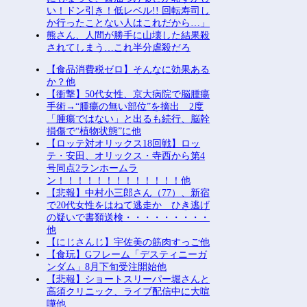
い！ドン引き！低レベル!! 回転寿司し
か行ったことない人はこれだから…」
熊さん、人間が勝手に山壊した結果殺
されてしまう…これ半分虐殺だろ
【食品消費税ゼロ】そんなに効果ある
か？他
【衝撃】50代女性、京大病院で脳腫瘍
手術→“腫瘍の無い部位”を摘出 2度
「腫瘍ではない」と出るも続行、脳幹
損傷で“植物状態”に他
【ロッテ対オリックス18回戦】ロッ
テ・安田、オリックス・寺西から第4
号同点2ランホームラ
ン！！！！！！！！！！！！！他
【悲報】中村小三郎さん（77）、新宿
で20代女性をはねて逃走か ひき逃げ
の疑いで書類送検・・・・・・・・・
他
【にじさんじ】宇佐美の筋肉すっご他
【食玩】Gフレーム「デスティニーガ
ンダム」8月下旬受注開始他
【悲報】ショートスリーパー堀さんと
高須クリニック、ライブ配信中に大喧
嘩他