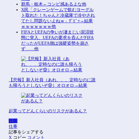
群馬・栃木←コンビ感あるよな他
X民「クレーンゲームで飲むヨーグル
ト取れた！ちゃんと冷蔵庫で冷やされ
てたし問題ないよねｗ」ｸﾞﾋﾞｯ→結果
ｗｗｗｗｗｗｗ他
FIFAとUEFAの争いが凄まじい泥沼状
態に突入、UEFAの要求を呑んだFIFA
だったがUEFA側は強硬姿勢を崩さ
ず……他
【悲報】新入社員（あれ、、、定時なのに誰
も帰ろうとしないぞ😰）オロオロ→結果
起業ってどんくらいのリスクがあるん？
仕事
仕事
記事をシェアする
X
コピー
コメント