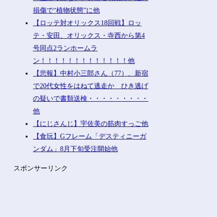
損傷で“植物状態”に他
【ロッテ対オリックス18回戦】ロッ
テ・安田、オリックス・寺西から第4
号同点2ランホームラ
ン！！！！！！！！！！！！！他
【悲報】中村小三郎さん（77）、新宿
で20代女性をはねて逃走か ひき逃げ
の疑いで書類送検・・・・・・・・・
他
【にじさんじ】宇佐美の筋肉すっご他
【食玩】Gフレーム「デスティニーガ
ンダム」8月下旬受注開始他
スポンサーリンク