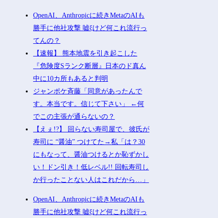
OpenAI、Anthropicに続きMetaのAIも
勝手に他社攻撃 嘘ξけど何これ流行っ
てんの？
【速報】 熊本地震を引き起こした
『危険度Sランク断層』日本のド真ん
中に10カ所もあると判明
ジャンポケ斉藤「同意があったんで
す。本当です。信じて下さい」 ←何
でこの主張が通らないの？
【えぇ!?】 回らない寿司屋で、彼氏が
寿司に “醤油” つけてた→私「は？30
にもなって、醤油つけるとか恥ずかし
い！ドン引き！低レベル!! 回転寿司し
か行ったことない人はこれだから…」
OpenAI、Anthropicに続きMetaのAIも
勝手に他社攻撃 嘘ξけど何これ流行っ