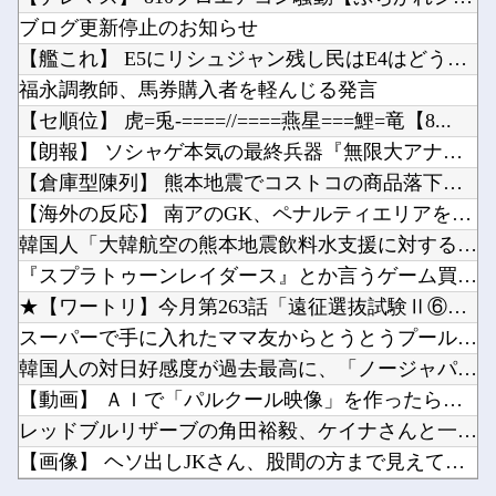
田村真佑ちゃん、大越ひなのちゃんの脚の長さを絶賛！！！【乃木坂46】
ドラクエのゼシカとかいう人気キャラｗｗｗｗ他
ブログ更新停止のお知らせ
【ホロライブ】 うーん実にラミィ
【画像】思わず保存したくなる「笑える画像・最高な画像」貼っていけｗｗｗｗｗ他
【艦これ】 E5にリシュジャン残し民はE4はどうやってるの？
【ウマ娘】海外のファンアートからしか得られない栄養素がある。←「おデジ以外味付けが濃いな…...
福永調教師、馬券購入者を軽んじる発言
無双するガンダムって意外といないよね他
【セ順位】 虎=兎-====//====燕星===鯉=竜【8...
【ラブライブ！】みらぱラジオ、ガチホモ他
【朗報】 ソシャゲ本気の最終兵器『無限大アナンタ』遂にサービ...
Powered by livedoor 相互RSS
スマホって普及して20年くらい経つのに「落とすだけで割れる」問題いつまでもクリアできてない...
【倉庫型陳列】 熊本地震でコストコの商品落下「重く受け止めて...
【にじさんじ】梢桃音、映画ちいかわ感想＆考察会＆平和的解決RTA！なんか道徳の授業みたい他
【海外の反応】 南アのGK、ペナルティエリアを壮大に勘違いし...
韓国人「大韓航空の熊本地震飲料水支援に対する日本人の反応をご...
『スプラトゥーンレイダース』とか言うゲーム買ったんやけど
★【ワートリ】今月第263話「遠征選抜試験Ⅱ⑥」【最新話コメ...
Powered by livedoor 相互RSS
スーパーで手に入れたママ友からとうとうプールのお誘いが来た
韓国人の対日好感度が過去最高に、「ノージャパン」は終わった？...
【動画】 ＡＩで「パルクール映像」を作ったらなんかコワい結果...
レッドブルリザーブの角田裕毅、ケイナさんと一緒に酒蔵巡りをし...
【画像】 ヘソ出しJKさん、股間の方まで見えてしまうｗｗｗｗ...
田村真佑ちゃん、大越ひなのちゃんの脚の長さを絶賛！！！【乃木...