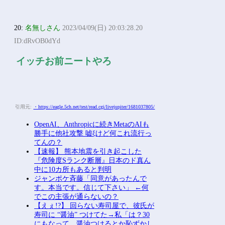
20:
名無しさん
2023/04/09(日) 20:03:28.20
ID:dRvOB0dYd
イッチお前ニートやろ
引用元:
・https://eagle.5ch.net/test/read.cgi/livejupiter/1681037805/
OpenAI、Anthropicに続きMetaのAIも
勝手に他社攻撃 嘘ξけど何これ流行っ
てんの？
【速報】 熊本地震を引き起こした
『危険度Sランク断層』日本のド真ん
中に10カ所もあると判明
ジャンポケ斉藤「同意があったんで
す。本当です。信じて下さい」 ←何
でこの主張が通らないの？
【えぇ!?】 回らない寿司屋で、彼氏が
寿司に “醤油” つけてた→私「は？30
にもなって、醤油つけるとか恥ずかし