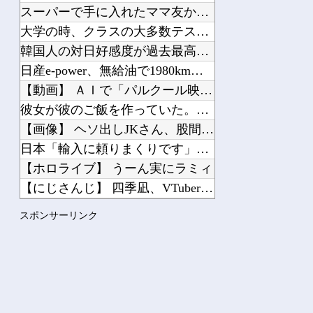
スーパーで手に入れたママ友からとうとうプールのお誘いが来た
大学の時、クラスの大多数テストでカンニングしてた科目があった...
韓国人の対日好感度が過去最高に、「ノージャパン」は終わった？...
日産e-power、無給油で1980km走行しギネス記録を達...
【動画】 ＡＩで「パルクール映像」を作ったらなんかコワい結果...
彼女が彼のご飯を作っていた。腹減った！もう待てないよぉ！ →...
【画像】 ヘソ出しJKさん、股間の方まで見えてしまうｗｗｗｗ...
日本「輸入に頼りまくりです」高市「円安ホクホク！ホクホクゥ！...
【ホロライブ】 うーん実にラミィ
【にじさんじ】 四季凪、VTuber昔話『竹取物語』を公開「...
【悲報】仙台育英のマネージャー、首をひねっただけでなぜかウイ...
スポンサーリンク
好きなアメリカのミュージシャン
Powered by livedoor 相互RSS