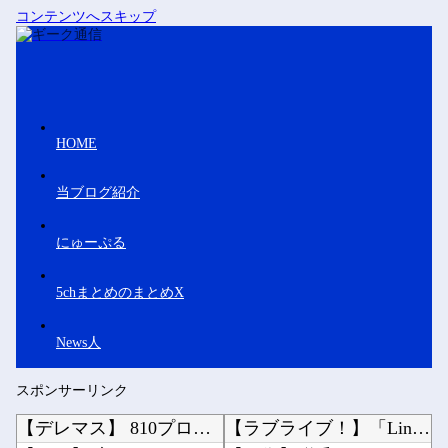
コンテンツへスキップ
HOME
当ブログ紹介
にゅーぷる
5chまとめのまとめX
News人
スポンサーリンク
【デレマス】 810プロエアコン騒動【ぷちかれシリーズ】
【ラブライブ！】「Link！Like！ラブライブ！」運営チームです。【蓮ノ空】他