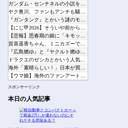
ガンダム・センチネルの小説を読んでラスボスに驚いた他
ヤク奥川、ファンもアンチも騒げない成績を残す他
『ガンタンク』とかいう謎のモビルスーツ他
Powered by livedoor 相互RSS
【にじ甲2026】そういや前から謎に思ってたんやがなんでマド...
【悲報】思春期の娘に「キモッ」と言われたお父さん、グレる他
賀喜遥香ちゃん、ミニカズーで最駆けを演奏ｗ【乃木坂46】他
『広島燃ゆ』と『ヤクルト燃ゆ』を比較←カープファンの反応「新...
ドラクエのゼシカとかいう人気キャラｗｗｗｗ他
海外「素晴らしい！」日本が買収したUSスチール驚異の大復活に...
【ウマ娘】海外のファンアートからしか得られない栄養素がある。...
【にじさんじ】梢桃音、映画ちいかわ感想＆考察会＆平和的解決R...
スポンサーリンク
【物議】大物インフルエンサー「喫煙者の権利がマジで侵害されて...
本日の人気記事
Powered by livedoor 相互RSS