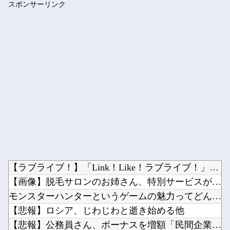
スポンサーリンク
【ホロライブ】 うーん実にラミィ
Powered by livedoor 相互RSS
【ラブライブ！】「Link！Like！ラブライブ！」運営チー...
【画像】脱毛サロンのお姉さん、特別サービスがエ□すぎる件ｗｗ...
モンスターハンターというゲームの魅力ってどんな部分だと思う？...
【悲報】ロシア、じわじわと逝き始める他
【悲報】公務員さん、ボーナスを増額「民間企業に合わせました」...