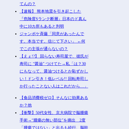
てんの？
【速報】 熊本地震を引き起こした
『危険度Sランク断層』日本のド真ん
中に10カ所もあると判明
ジャンポケ斉藤「同意があったんで
す。本当です。信じて下さい」 ←何
でこの主張が通らないの？
【えぇ!?】 回らない寿司屋で、彼氏が
寿司に “醤油” つけてた→私「は？30
にもなって、醤油つけるとか恥ずかし
い！ドン引き！低レベル!! 回転寿司し
か行ったことない人はこれだから…」
【食品消費税ゼロ】そんなに効果ある
か？他
【衝撃】50代女性、京大病院で脳腫瘍
手術→“腫瘍の無い部位”を摘出 2度
「腫瘍ではない」と出るも続行、脳幹