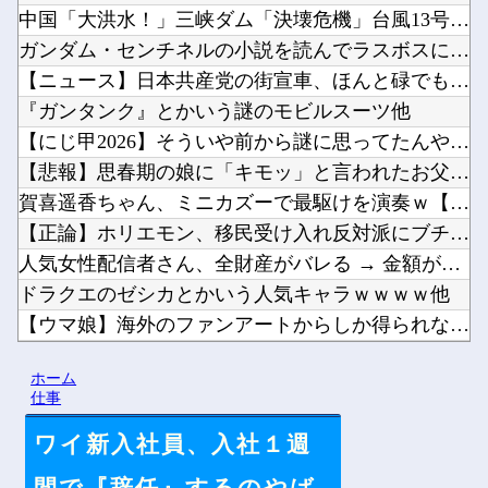
中国「大洪水！」三峡ダム「決壊危機」台風13号「三峡直撃確定...
ガンダム・センチネルの小説を読んでラスボスに驚いた他
【ニュース】日本共産党の街宣車、ほんと碌でもないな他
『ガンタンク』とかいう謎のモビルスーツ他
【にじ甲2026】そういや前から謎に思ってたんやがなんでマド...
【悲報】思春期の娘に「キモッ」と言われたお父さん、グレる他
賀喜遥香ちゃん、ミニカズーで最駆けを演奏ｗ【乃木坂46】他
【正論】ホリエモン、移民受け入れ反対派にブチギレ→スタジオ誰...
人気女性配信者さん、全財産がバレる → 金額がヤバすぎるｗｗ...
ドラクエのゼシカとかいう人気キャラｗｗｗｗ他
【ウマ娘】海外のファンアートからしか得られない栄養素がある。...
【にじさんじ】梢桃音、映画ちいかわ感想＆考察会＆平和的解決R...
ホーム
【悲報】「HUNTER×HUNTER」のビヨンド=ネテロさん...
仕事
ワイ新入社員、入社１週