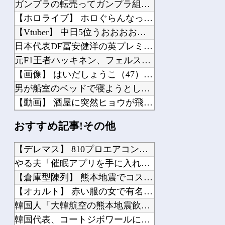
ガンプラの転売ってガンプラ組んでる奴が片手間にやってるわけじゃないんだな…
【ホロライブ】 ホロぐらんなっしょい回だったか
【Vtuber】 中日5位うおおおおおおおおおおおおおおおお
日本代表DF冨安健洋の英プレミア・クリスタルパレス加入が正式決定 鎌田大地とチー...
元F1王者ハッキネン、フェルスタペンのマクラーレン加入の噂に「なぜ調和がある現体...
【画像】 はいだしょうこ（47）「こんなオバサンでいいの…？」
男が船室のベッドで寝ようとしていた。…えっ？あなたは誰ですか？→ 見知らぬひとが...
【動画】 酒屋に突然ヒョウが飛び込んでくる
小学生の頃父親が突然知らない女の子を連れて帰ってきた
おすすめ記事!その他
【4/4】 嫁が嫁の勤め先の社長と不倫している。証拠を掴む前に嫁から離婚を切り出...
海外「日本人はなんて気高いんだ！」 英高級紙も驚愕した極限の中の日本人の姿に世界...
【デレマス】 810プロエアコン騒動【ぷちかれシリーズ】
海外「これが文明か！」日本に比べて超石器時代だった英国に海外が大騒ぎ
やる夫「催眠アプリを手に入れたんだけど……これ必要だった？」...
際限ないドイツの歴史謝罪、80年前のホロコースト被害者に賠償…「日本はドイツを見...
【倉庫型陳列】 熊本地震でコストコの商品落下「重く受け止めて...
【オカルト】 赤い服の女で有名な梅田「泉の広場」東側が消えて...
韓国人「大韓航空の熊本地震飲料水支援に対する日本人の反応をご...
韓国代表、コートジボワールに0対4で完敗＝韓国の反応
Powered by livedoor 相互RSS