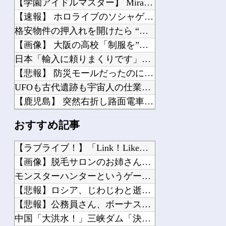
【学園アイドルマスター】 MiraiMira「花海咲季 雨上がりのアイリス 特訓...
【速報】 ホロライブのソシャゲ、課金圧がやばすぎて不評になるｗｗｗｗｗｗｗｗｗｗ
格安物件の押入れを開けたら “とんでもないモノ” が出てきて絶叫した
【画像】 大阪の高校「制服を”これ”に変えたら志願者がめちゃくちゃ増えた」
日本「輸入に頼りまくりです」高市「円安ホクホク！ホクホクゥ！」←
【悲報】 防災モールだったのになぜ「イオンモール熊本」での爆発で業界激震「商業施...
UFOも古代遺跡も宇宙人の仕業なのか、人間の英知なのか？ 宇宙・超古代文明傑作7...
【鹿児島】 突然右折し路面電車と衝突 乗っていた男女3人は車を放置しダッシュで逃...
KDDI、楽天への回線貸し出し終了へ 都市部で9月末に
おすすめ記事
日産e-power、無給油で1980km走行しギネス記録を達成、無駄な発電や送電...
【動画】 広島記念公園を追い出された左翼さん、流石にキモすぎて炎上
【ラブライブ！】「Link！Like！ラブライブ！」運営チー...
中国「大洪水！」三峡ダム「大雨で増水（台風直撃前」中国ダム「緊急放流！」中国鉄道...
【画像】脱毛サロンのお姉さん、特別サービスがエ□すぎる件ｗｗ...
好きな女の子から預かったHDDの中から、とんでもないモノを発見してしまった
モンスターハンターというゲームの魅力ってどんな部分だと思う？...
デブなのだがダイエットの極意を教えてほしい
【悲報】ロシア、じわじわと逝き始める他
【熊本地震】 発生後に居酒屋店内から温泉が吹き出す ← これ前触れじゃね？
【悲報】公務員さん、ボーナスを増額「民間企業に合わせました」...
【波乗り納豆NG？】 余計なもん食わないで納豆食っときゃ間違いないことが判明した
中国「大洪水！」三峡ダム「決壊危機」台風13号「三峡直撃確定...