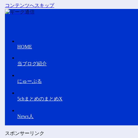
コンテンツへスキップ
HOME
当ブログ紹介
にゅーぷる
5chまとめのまとめX
News人
スポンサーリンク