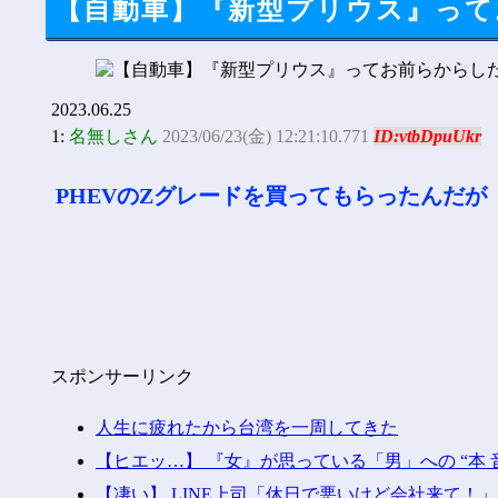
【自動車】『新型プリウス』って
2023.06.25
1:
名無しさん
2023/06/23(金) 12:21:10.771
ID:vtbDpuUkr
PHEVのZグレードを買ってもらったんだが
スポンサーリンク
人生に疲れたから台湾を一周してきた
【ヒエッ…】 『女』が思っている「男」への “本 
【凄い】 LINE上司「休日で悪いけど会社来て