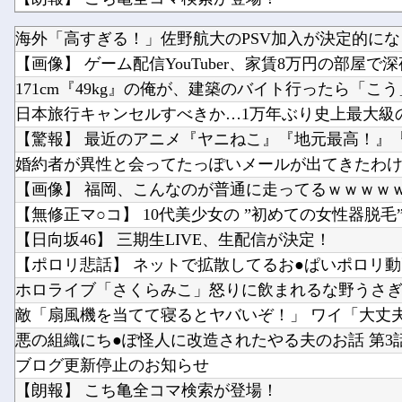
【艦これ】 E5までフランス艦出せると本当にスゴい
海外「高すぎる！」佐野航大のPSV加入が決定的になり
【2軍】 DeNA・森敬斗、中堅UZR 8.2時点【 11.6】
【画像】 ゲーム配信YouTuber、家賃8万円の部屋で深夜
171cm『49kg』の俺が、建築のバイト行ったら「こう」
日本旅行キャンセルすべきか…1万年ぶり史上最大級の火
【驚報】 最近のアニメ『ヤニねこ』『地元最高！』『み
婚約者が異性と会ってたっぽいメールが出てきたわ
【画像】 福岡、こんなのが普通に走ってるｗｗｗｗｗｗ
【無修正マ○コ】 10代美少女の ”初めての女性器脱毛” 動
【日向坂46】 三期生LIVE、生配信が決定！
【ポロリ悲話】 ネットで拡散してるお●ぱいポロリ動画
ホロライブ「さくらみこ」怒りに飲まれるな野うさぎ！2
敵「扇風機を当てて寝るとヤバいぞ！」 ワイ「大丈夫や
悪の組織にち●ぽ怪人に改造されたやる夫のお話 第3
ブログ更新停止のお知らせ
【朗報】 こち亀全コマ検索が登場！