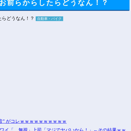
お前らからしたらどうなん！？
自動車・バイク
音” がコレｗｗｗｗｗｗｗｗｗｗ
！」ワイ「…無視」上司「マジでヤバいから！」←その結果ｗｗ