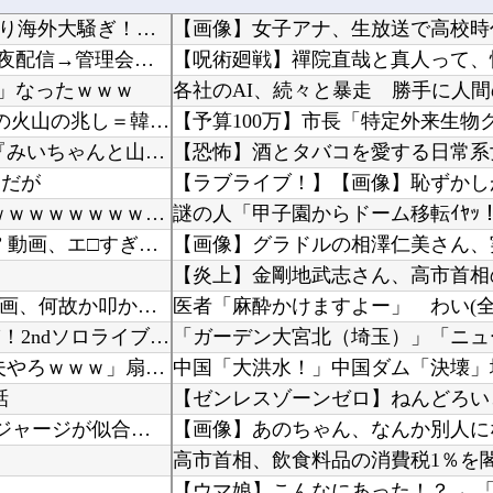
海外「高すぎる！」佐野航大のPSV加入が決定的になり海外大騒ぎ！（海外の反応）
【画像】 ゲーム配信YouTuber、家賃8万円の部屋で深夜配信→管理会社から厳重注意され...
う」なったｗｗｗ
日本旅行キャンセルすべきか…1万年ぶり史上最大級の火山の兆し＝韓国の反応
【驚報】 最近のアニメ『ヤニねこ』『地元最高！』『みいちゃんと山田さん』『ドカ食いダイスキ...
けだが
【画像】 福岡、こんなのが普通に走ってるｗｗｗｗｗｗｗｗｗｗｗｗｗｗｗｗｗｗｗｗｗｗｗｗｗ...
【無修正マ○コ】 10代美少女の ”初めての女性器脱毛” 動画、エ□すぎて1000万再生さ...
【ポロリ悲話】 ネットで拡散してるお●ぱいポロリ動画、何故か叩かれる・・・
ホロライブ「さくらみこ」怒りに飲まれるな野うさぎ！2ndソロライブで犯行予告「咲き乱れみこ...
敵「扇風機を当てて寝るとヤバいぞ！」 ワイ「大丈夫やろｗｗｗ」扇風機ポチー
話
【FGO】 おかかさんのジャージ式イラスト！！ 赤いジャージが似合ってます！
【画像】あのちゃん、なんか別人に