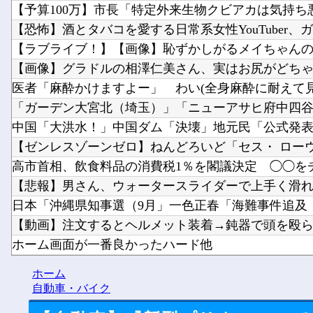
【予算100万】市長「特定外来生物クビアカは気持ち悪
【恐怖】酒とタバコを愛する日常系女性YouTuber、ガチ
【ラブライブ！】【画像】恥ずかしがるメイちゃんの破
【画像】グラドルの相澤仁美さん、実はお尻がどちゃシ
医者「麻酔かけますよー」 わい(全身麻酔に耐えて見せ
「ガーデン大宮北（埼玉）」「ニューアサヒ府中四谷店
中国「大洪水！」中国ダム「決壊」地元民「公式発表よ
【ゼンレスゾーンゼロ】ねんどろいど「セス・ ローウェ
高市首相、飲食料品の消費税1％を閣議決定 ◯◯をチラ
【悲報】男さん、ウォータースライダーで上手く滑れず
日本「沖縄県知事選（9月」一色正春「海難事件追及（検
【動画】注文するとヘルメット装着→鈍器で頭を殴られ
ホーム画面が一番良かったハード他
【にじ甲2026】月ノ美兎、卯月コウ、夜牛詩乃らによる
ホーム
グラボそんなにすぐ壊れる？他
自動車・バイク