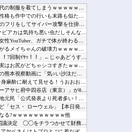
【画像】女子アナ、生放送で高校時代の制服を着てしまうｗｗｗｗｗｗｗｗｗｗｗｗｗｗｗ他
【呪術廻戦】禪院直哉と真人って、性格も作中での行いも末路も似たような二人なのに人気に差があ...
各社のAI、続々と暴走 勝手に人間のフリをしてサイバー攻撃を仕掛ける事件が相次ぐ他
【予算100万】市長「特定外来生物クビアカは気持ち悪い虫だしそんな需要ないと思う」1匹30...
【恐怖】酒とタバコを愛する日常系女性YouTuber、ガチで体が終わる・・・他
【ラブライブ！】【画像】恥ずかしがるメイちゃんの破壊力ｗｗｗｗｗｗｗｗｗｗ他
謎の人「甲子園からドーム移転ｲﾔｯ！！7回制ｲﾔｯ！！」←じゃあどうすんねん他
【画像】グラドルの相澤仁美さん、実はお尻がどちゃシコすぎたｗｗｗｗｗｗ他
【炎上】金剛地武志さん、高市首相の熊本視察動画に「気○い沙汰だぞ」他
医者「麻酔かけますよー」 わい(全身麻酔に耐えて見せる！うおおおおおお！！！！)他
「ガーデン大宮北（埼玉）」「ニューアサヒ府中四谷店（東京）」が8月16日の営業をもって閉店...
中国「大洪水！」中国ダム「決壊」地元民「公式発表より死者多い！」中国政府「住民拘束！（安否...
【ゼンレスゾーンゼロ】ねんどろいど「セス・ ローウェル」【本日発売】他
なる?ｗｗｗｗｗｗｗｗｗｗ他
高市首相、飲食料品の消費税1％を閣議決定 ◯◯をチラつかせて財務省を黙らせる他
【ウマ娘】こんなにあった！？ ←「アヤベさんはトプロと “1” 差だぞ」他