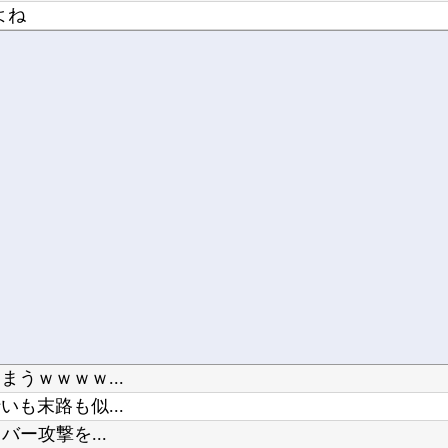
よね
天堂スト...
うｗｗｗｗ...
も末路も似...
ー攻撃を...