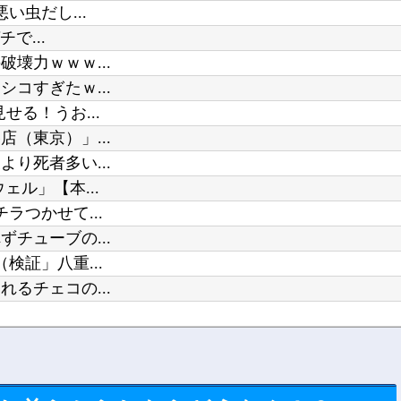
い虫だし...
で...
壊力ｗｗｗ...
コすぎたｗ...
る！うお...
（東京）」...
り死者多い...
ル」【本...
つかせて...
チューブの...
証」八重...
るチェコの...
甲子園...