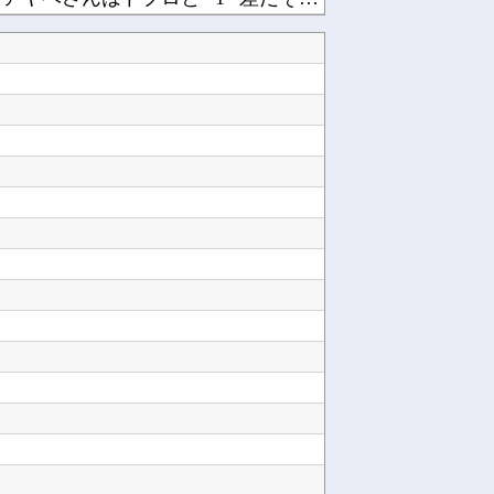
せつ菜、はしゃぐ【定期】他
【悲報】男さん、ウォータースライダーで上手く滑れずチューブの中に取り残されてしまうｗｗｗｗ...
日本「沖縄県知事選（9月」一色正春「海難事件追及（検証」八重山日報「抗議団体が危険航行（生...
【動画】注文するとヘルメット装着→鈍器で頭を殴られるチェコのバーｗｗｗｗ他
の生活保護にメス！！！！他
【にじ甲2026】月ノ美兎、卯月コウ、夜牛詩乃らによる甲子園とかも見たくはある他
Powered by livedoor 相互RSS