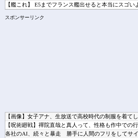
【艦これ】 E5までフランス艦出せると本当にスゴい
【2軍】 DeNA・森敬斗、中堅UZR 8.2時点【 11....
スポンサーリンク
【悲報】 めっちゃカメレオンさん、早速パクリゲーが任
【画像】女子アナ、生放送で高校時代の制服を着てしま
【呪術廻戦】禪院直哉と真人って、性格も作中での行い
各社のAI、続々と暴走 勝手に人間のフリをしてサイバ