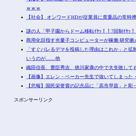
ｗｗｗ
【社会】 オンワードHDが従業員に貴重品の常時
謎の人「甲子園からドーム移転ｲﾔｯ！！7回制ｲﾔ
商用化目指す光量子コンピューターが稼働 研究拠
「すぐバレるデマを投稿した理由はこれか」と拡散
いうのが……他
織田信長、豊臣秀吉、徳川家康の中で大失敗して
【画像】エレン・ベーカー先生で抜いてしまった
【悲報】国民栄誉賞の記念品に「高市早苗」と彫
スポンサーリンク