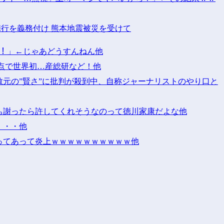
携行を義務付け 熊本地震被災を受けて
ｯ！！」←じゃあどうすんねん他
点で世界初…産総研など！他
元の”賢さ”に批判が殺到中、自称ジャーナリストのやり口と
も謝ったら許してくれそうなのって徳川家康だよな他
・・・他
ってあって炎上ｗｗｗｗｗｗｗｗｗｗ他