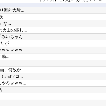
よね
【ラブライブ！】【動画】くりぱん
海外大騒...
14球団トップ
...
【悲報】 めっちゃカメレオンさん、早速パクリゲーが任天堂ストアに登場してしまう……
な...
山の兆し...
【ニュース】高市内閣、在日外国人
いちゃん...
ホーム画面が一番良かったハード他
けだが
Powered by livedoor 相互RSS
ｗｗｗｗ...
グラボそんなにすぐ壊れる？他
...
、何故か...
ndソロ...
ろｗｗｗ...
話