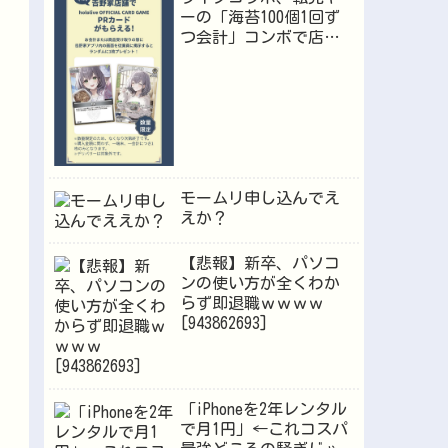
ーの「海苔100個1回ず
つ会計」コンボで店員
が逝くｗｗｗ
モームリ申し込んでえ
えか？
【悲報】新卒、パソコ
ンの使い方が全くわか
らず即退職ｗｗｗｗ
[943862693]
「iPhoneを2年レンタル
で月1円」←これコスパ