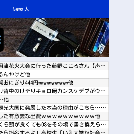
News人
【ラブライブ！】【画像】沼津花火大会に行った藤野こころさん【声優】他
るんやけど他
ぎり444円wwwwwwwwwww他
隣の臭デブキング貧乏揺すり背中のけぞりキョロ厨カンスケデブがウザすぎて心が折れそう…他
…他
韓国人「日本がここまでの観光大国に発展した本当の理由がこちら…」→「昔から日本は愛されてた...
した有意義な出費ｗｗｗｗｗｗｗｗｗｗ他
※【コーディネーター】いくら頭が良くてもOSをその場で書き換えられるのか他
スカウト「プロ志望届出したら指名するよ」高校生「いえ大学か社会人に行きます」これ他