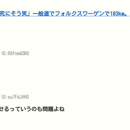
 ID:68fnmQ5R0
ID:su7FdJVH0
せるっていうのも問題よね