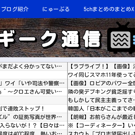
当ブログ紹介
にゅーぷる
5chまとめのまとめX
【艦これ】 今回の特効艦載機パズルの意味がまだよく分かってないわ・・・
ワイ同じスマホ11年使って
体罰肯定派「殴らないとわからない奴もいる」ワイ「いや司法や警察に突き出せばいいよね」
【画像】ロピアのパワー全開おに
【FGO】 エプロン姿のクロイラスト！！ あぁ＾～クロエさん可愛いです⁉
もしかして民主主義ってさ
勝利で連敗ストップ！
【海外の反応】 カーリング男子カナダの“ズル”の証拠写真が世界で炎上！雑コラ祭りに「このミ...
【朗報】お前らさんが最近
【ひびめし】 第6話 感想 なぜかスカートが入らないが！？【日々は過ぎれど飯うまし】
【熊本】 飲食店の床から「温水が噴出」…温度は40℃程度、熱いお湯が湧き出している模様