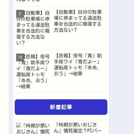
【自動車】自分の駐車
場に停まってる違法駐
車を合法的に報復する
方法ない？
【悲報】信号「青」助
手席ワイ「青だよー」
運転席トッモ「ああ、
おう」→結果
新着記事
「時期が悪いおじさ
ん」憤死確定？PCパー