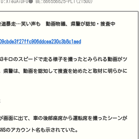
ID:XTeuAiDF0● BE:866556825-PLT(21500)
一般道暴走…笑い声も 動画物議、県警が認知・捜査中
09cbde3f27ffc906ddcea230c3b8c1aed
183キロのスピードで走る様子を撮ったとみられる動画がツ
。県警は、動画を認知して捜査を始めたと取材に明らかに
た
が画面に出て、車の後部座席から運転席を撮ったシーンが
NSのアカウント名も示されていた。