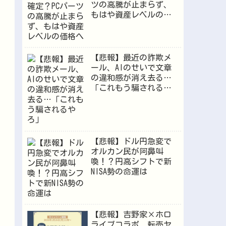
ツの高騰が止まらず、
もはや資産レベルの価
格へ
【悲報】最近の詐欺メ
ール、AIのせいで文章
の違和感が消え去る…
「これもう騙されるや
ろ」
【悲報】ドル円急変で
オルカン民が阿鼻叫
喚！？円高シフトで新
NISA勢の命運は
【悲報】吉野家×ホロ
ライブコラボ、転売ヤ