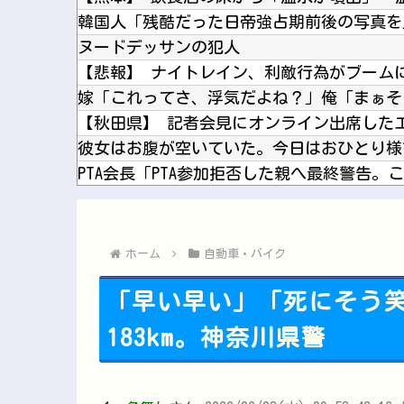
韓国人「残酷だった日帝強占期前後の写真を
ヌードデッサンの犯人
【悲報】 ナイトレイン、利敵行為がブーム
PTA会長「PTA参加拒否した親へ最終警告。
【画像】 吉川愛さん(26)、縛られてムチ
ホーム
自動車・バイク
「早い早い」「死にそう
183km。神奈川県警