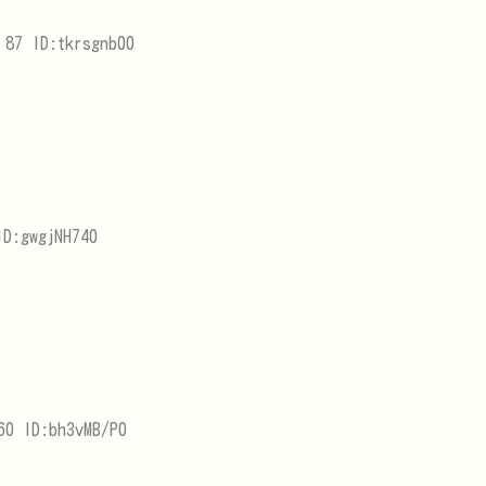
.87 ID:tkrsgnb00
D:gwgjNH740
60 ID:bh3vMB/P0