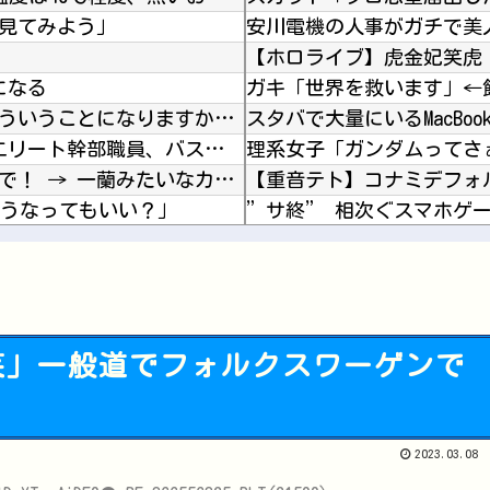
見てみよう」
安川電機の人事がガチで美
になる
ガキ「世界を救います」←
嫁「これってさ、浮気だよね？」俺「まぁそういうことになりますかね」
スタバで大量にいるMacB
【秋田県】 記者会見にオンライン出席したエリート幹部職員、バスローブ姿でタバコを吸いながら...
彼女はお腹が空いていた。今日はおひとり様で！ → 一蘭みたいなカウンターはこちらです…
こうなってもいい？」
ムチお乳が強調されてしまう
【日向坂46】 THE 鬼タイジ、おひさま阿鼻叫喚の展開に・・・【金村美玖・髙橋未来虹】
【ホロライブ】 アキロゼ、映画をきっかけに「ちいかわ」にどハマり「今では毎晩1時間くらい見...
【緊急】パチンコ屋のカー
ETCの事をイーティーシ
笑」一般道でフォルクスワーゲンで
佐藤二朗、橋本愛との騒動
Powered by livedoor 相互RSS
2023.03.08