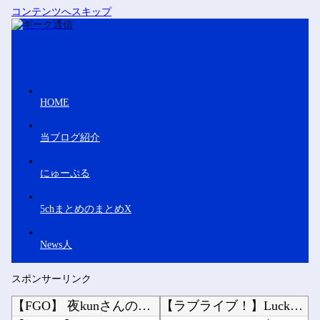
コンテンツへスキップ
HOME
当ブログ紹介
にゅーぷる
5chまとめのまとめX
News人
スポンサーリンク
【FGO】 夜kunさんのモルガンイラスト！！ 蝶の羽好きです！
【ラブライブ！】LuckyFes'26は無料で配信見れるのか助かるな（8/9）他