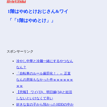
ID:0t/UZbIkd
1階はやめとけおじさん&ワイ
「「1階はやめとけ」」
スポンサーリンク
冷やし中華と冷麺一緒にするやつなん
なん？
「自転車のルール厳罰化！」← 正直
なんの意味もなかった件ｗｗｗｗｗｗ
ｗｗ
【悲報】 ワイ(33)、明日嫁(34)と妊活
しないといけなくて辛い
好きな女の子から預かったHDDの中か