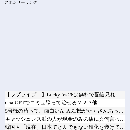
スポンサーリンク
妊婦・田中みな実さん、背中と横乳を大胆露出して公の場に出てし...
Powered by livedoor 相互RSS
【ラブライブ！】LuckyFes'26は無料で配信見れるのか...
ChatGPTでコミュ障って治せる？？？他
5号機の時って、面白いA+ART機がたくさんあって楽しかった...
キャッシュレス派の人が現金のみの店に文句言ってるのってどう思...
韓国人「現在、日本でとんでもない進化を遂げている韓国料理がこ...