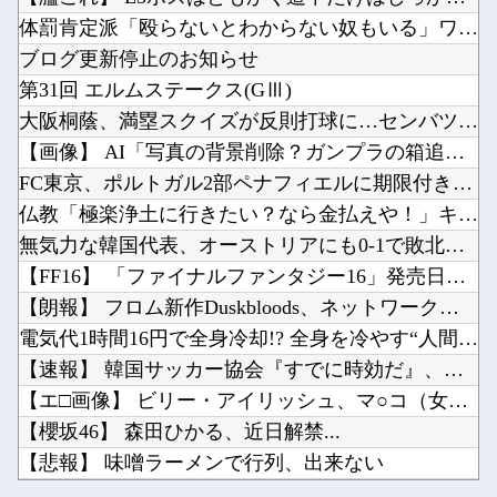
【にじ甲2026】 熱狂！にじさんじ甲子園2026#9！主催陣の心からの「助かる〜〜〜」草
日本円、協調介入も米雇用統計も無効化の流れ他
体罰肯定派「殴らないとわからない奴もいる」ワイ「いや司法や警...
妊婦・田中みな実さん、背中と横乳を大胆露出して公の場に出てしまうｗｗｗｗｗｗ
大竹しのぶ「戦争放棄の国であり続けよう」←この投稿が話題に他
ブログ更新停止のお知らせ
【まとめ】森保監督『都内にサッカー専用スタを』国立で観客新記録、スレ民『候補地は？』『税金...
第31回 エルムステークス(GⅢ)
【にじ甲2026】にじさんじ甲子園2026 本戦 Day1スタート！めちゃつよ甲子園他
大阪桐蔭、満塁スクイズが反則打球に…センバツ王者が4回戦敗退
「BLEACH」のユーハバッハって、今見返すとあんま『全知全能』感ないよな・・・他
【画像】 AI「写真の背景削除？ガンプラの箱追加しといてあげ...
Powered by livedoor 相互RSS
2026スーパーフォーミュラ第8戦「SUGO」決勝結果他
FC東京、ポルトガル2部ペナフィエルに期限付き移籍していたM...
論争になった「ディスク販売終了」、カプコンの回答と衝撃の詳細がコチラ・・・「え？ウチはデジ...
仏教「極楽浄土に行きたい？なら金払えや！」キリスト教「お金は...
無気力な韓国代表、オーストリアにも0-1で敗北…3月のAマッ...
【FF16】 「ファイナルファンタジー16」発売日が6/22...
【朗報】 フロム新作Duskbloods、ネットワークテスト...
Powered by livedoor 相互RSS
電気代1時間16円で全身冷却!? 全身を冷やす“人間用冷蔵庫...
【速報】 韓国サッカー協会『すでに時効だ』、外国人審判らへ性...
【エ□画像】 ビリー・アイリッシュ、マ○コ（女性器）披露
【櫻坂46】 森田ひかる、近日解禁...
【悲報】 味噌ラーメンで行列、出来ない
【にじ甲2026】 熱狂！にじさんじ甲子園2026#9！主催...