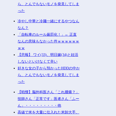
ら、とんでもないモノを発見してしま
った
冷やし中華と冷麺一緒にするやつなん
なん？
「自転車のルール厳罰化！」← 正直
なんの意味もなかった件ｗｗｗｗｗｗ
ｗｗ
【悲報】 ワイ(33)、明日嫁(34)と妊活
しないといけなくて辛い
好きな女の子から預かったHDDの中か
ら、とんでもないモノを発見してしま
った
【戦慄】脳外科医さん「これ腫瘍？」
技師さん「正常です」医者さん「ふー
ん」・・・・・・・・・他
高値で米を大量に仕入れた米卸大手、