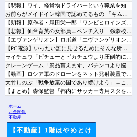
【悲報】ワイ、軽貨物ドライバーという職業を知ってしまう・・・...
お前らがメイドイン韓国で認めてるもの 「キムチ」あと3つは？...
【朗報】原作者・尾田栄一郎「ワンピヒロインズ娘に見せたら反応...
【悲報】仙台育英の女部員←ベンチ入り 強豪校のジャガイモダン...
【エヴァンゲリオン】ロボ道「エヴァンゲリオン弐号機（TVシリ...
【PC電源】いったい誰に見せるためにそんな所にLCD付けるの...
ライチュウ「ピチューとピカチュウより圧倒的に強いですｗｗｗｗ...
クレーンゲーム「景品貰えます、パチンコより脳汁出ます、金かけ...
【動画】ロシア軍のドローンをネット発射装置で撃墜するウクライ...
大竹しのぶ「戦争放棄の国であり続けよう」←この投稿が話題に他
【まとめ】森保監督『都内にサッカー専用スタを』国立で観客新記...
【にじ甲2026】にじさんじ甲子園2026 本戦 Day1ス...
ホーム
2026スーパーフォーミュラ第8戦「SUGO」決勝結果他
お金関係
不動産
【不動産】1階はやめとけ