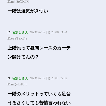
ID:mjnSpGKFM
一階は湿気がきつい
62:
名無しさん
2023/02/19(日) 20:00:33.94
ID:eSSTSXFja
上階民って昼間レースのカーテ
ン開けてんの？
69:
名無しさん
2023/02/19(日) 20:01:35.92
ID:mQvlwIUtp
一階のメリットっていくら足音
うるさくしても苦情言われない