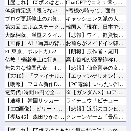
【艦これ】 E5ボスはともかく道中だけはしっかりラスダンしてるじゃねーか
ChatGPTでコミュ障って治せる？？？他
体罰肯定派「殴らないとわからない奴もいる」ワイ「いや司法や警察に突き出せばいいよね」
5号機の時って、面白いA+ART機がたくさんあって楽しかったよなｗｗｗ他
ブログ更新停止のお知らせ
キャッシュレス派の人が現金のみの店に文句言ってるのってどう思う？他
第31回 エルムステークス(GⅢ)
韓国人「現在、日本でとんでもない進化を遂げている韓国料理がこちら…」→「これは旨いのでは…...
大阪桐蔭、満塁スクイズが反則打球に…センバツ王者が4回戦敗退
【悲報】ワイ、軽貨物ドライバーという職業を知ってしまう・・・・・・・・・他
【画像】 AI「写真の背景削除？ガンプラの箱追加しといてあげよ????」
お前らがメイドイン韓国で認めてるもの 「キムチ」あと3つは？他
FC東京、ポルトガル2部ペナフィエルに期限付き移籍していたMF安斎颯馬の復帰を発表 「自分...
【朗報】原作者・尾田栄一郎「ワンピヒロインズ娘に見せたら反応良っ！！女心掴みまくってありが...
仏教「極楽浄土に行きたい？なら金払えや！」キリスト教「お金はいりません皆天国に行かせましょ...
高市首相が経歴詐称していると確信した某映画評論家、「上級公務員試験に合格とは書いてないんで...
無気力な韓国代表、オーストリアにも0-1で敗北…3月のAマッチは2敗で終＝韓国の反応
【悲報】仙台育英の女部員←ベンチ入り 強豪校のジャガイモダンサー←ベンチ外他
【FF16】 「ファイナルファンタジー16」発売日が6/22に決定＆最新PV公開！思ったよ...
【エヴァンゲリオン】ロボ道「エヴァンゲリオン弐号機（TVシリーズVer.）」アクションフィ...
【朗報】 フロム新作Duskbloods、ネットワークテストキタ━━━━(゜∀゜)━━━━...
【PC電源】いったい誰に見せるためにそんな所にLCD付けるのかな他
電気代1時間16円で全身冷却!? 全身を冷やす“人間用冷蔵庫”『ど冷えもんBOX』→工事現...
※【ガンダムX】ロアビィがエアマスター、ウィッツがレオパルドに乗っていたら他
【速報】 韓国サッカー協会『すでに時効だ』、外国人審判らへ性的接待疑惑→ロンドン五輪は銅メ...
ライチュウ「ピチューとピカチュウより圧倒的に強いですｗｗｗｗ」←こいつが不人気な理由他
【エ□画像】 ビリー・アイリッシュ、マ○コ（女性器）披露
【悲報】近所のコンビニの出禁が1年以上経ってもまだ解除されないんやが…他
【櫻坂46】 森田ひかる、近日解禁...
クレーンゲーム「景品貰えます、パチンコより脳汁出ます、金かければ取れます」←なんjで不人気...
【悲報】 味噌ラーメンで行列、出来ない
【動画】ロシア軍のドローンをネット発射装置で撃墜するウクライナ。他
【艦これ】 E5ボスはともかく道中だけはしっかりラスダンして...