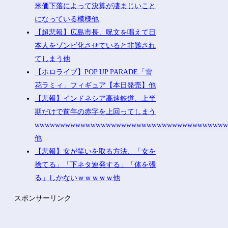
米価下落によって決算が凄まじいこと
になっている模様他
【超悲報】広島市長、呪文を唱えて日
本人をゾンビ化させていると非難され
てしまう他
【ホロライブ】POP UP PARADE「雪
花ラミィ」フィギュア【本日発売】他
【悲報】インドネシア高速鉄道、上半
期だけで前年の赤字を上回ってしまう
wwwwwwwwwwwwwwwwwwwwwwwwwwwwwwwwwwwww
他
【悲報】女が笑いを取る方法、「女を
捨てる」「下ネタ連発する」「体を張
る」しかないｗｗｗｗｗ他
スポンサーリンク