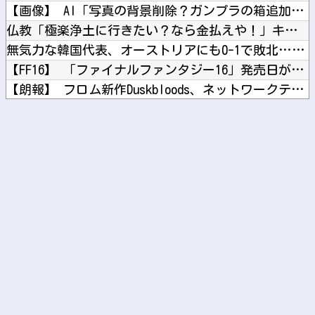
【画像】 AI「写真の背景削除？ガンプラの箱追加しといてあげ...
仏教「極楽浄土に行きたい？なら金払えや！」キリスト教「お金は...
無気力な韓国代表、オーストリアにも0-1で敗北…3月のAマッ...
【FF16】 「ファイナルファンタジー16」発売日が6/22...
【朗報】 フロム新作Duskbloods、ネットワークテスト...
電気代1時間16円で全身冷却!? 全身を冷やす“人間用冷蔵庫...
【画像】 「ビールと水を交互に飲まないと倒れるグラス」発売
Powered by livedoor 相互RSS