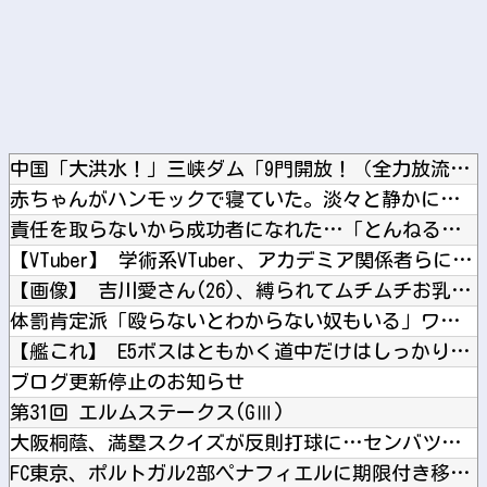
中国「大洪水！」三峡ダム「9門開放！（全力放流」中国都市「三...
赤ちゃんがハンモックで寝ていた。淡々と静かに作業中 → 無心...
責任を取らないから成功者になれた…「とんねるず」「おニャン子...
【VTuber】 学術系VTuber、アカデミア関係者らに「...
【画像】 吉川愛さん(26)、縛られてムチムチお乳が強調され...
体罰肯定派「殴らないとわからない奴もいる」ワイ「いや司法や警...
【艦これ】 E5ボスはともかく道中だけはしっかりラスダンして...
ブログ更新停止のお知らせ
第31回 エルムステークス(GⅢ)
大阪桐蔭、満塁スクイズが反則打球に…センバツ王者が4回戦敗退
FC東京、ポルトガル2部ペナフィエルに期限付き移籍していたM...