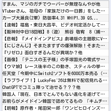
すまん、マジのガチでウーバーが無理なんやが他
VTuberさん、祖母の「家族だけの一日葬」をした結果ｗｗｗ...
カープ大瀬良(2軍) 防御率4.31 WHIP1.39 QS...
【速報】福島・東日大昌平、ビデオ判定活かして甲子園初勝利→い...
【阪神対中日18回戦】8（遊） 熊谷 敬宥 8（捕） 加藤 ...
【悲報】『メイドインアビス』劇場版の主題歌にVTuberが起...
【にじさんじ】そまたますずの爆弾解除！そまたま大げんかで草他
『リゼロ』面白すぎるんだが異端か？他
【画像】「テニスの王子様」の手塚国光の零式サーブ、ガチで強す...
【ウマ娘】レース後半のこの動き、スティルの挙動がやばすぎる。...
任天堂「今期中にSwitch2ソフトを6000万本売る（現在...
【ラブライブ！】LuckyFes'26は無料で配信見れるのか...
ChatGPTでコミュ障って治せる？？？他
韓国人「現在、日本でとんでもない進化を遂げている韓国料理がこ...
お前らがメイドイン韓国で認めてるもの 「キムチ」あと3つは？...
【朗報】原作者・尾田栄一郎「ワンピヒロインズ娘に見せたら反応...