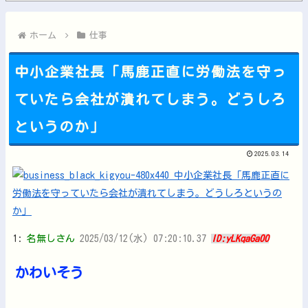
【PC電源】いったい誰に見せるためにそんな所にLCD付けるの...
【動画】ロシア軍のドローンをネット発射装置で撃墜するウクライ...
ホーム
仕事
中小企業社長「馬鹿正直に労働法を守っ
ていたら会社が潰れてしまう。どうしろ
Powered by livedoor 相互RSS
というのか」
2025.03.14
1:
名無しさん
2025/03/12(水) 07:20:10.37
ID:yLKqaGa00
かわいそう