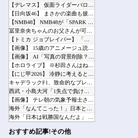
【デレマス】 仮面ライダーバロンＰ第２話「蒼翼の乙女」
【日向坂46】 まさかの楽曲も披露！『三期生LIVE』愛知公演のレポがこちら
【NMB48】 NMB48が「SPARK 2026 in YAMANAKAKO」...
冨里奈央ちゃんのお父さんが可哀想すぎるｗ【乃木坂46】
【トミカ ジョブレイバー】 「ライジングポリスブレイバー デカライドアーマー白バ...
【画像】 15歳のアニメージュ読者（たぶん女の子）、うっかりガンダム富野に質問し...
【画像】 AI「写真の背景削除？ガンプラの箱追加しといてあげよ????」
【ホロライブ】 ※杉田さんはねっ子神です
【にじ甲2026】 冷静に考えるとなんだこのえっっっな格好は…？
キャデラックF1、致命的なブレーキ問題の原因が明らかになるも解決には至っておらず...
西武・小島大河「1失点で負け投手にするのは野手として良くない」
【画像】 テレ朝の気象予報士さん、意外と小さかった
海外「なんてこった！」日本とドイツの病院食のあまりの差に海外が大騒ぎ
海外「日本は戦勝国なんだよ」 戦後の日本人の特別な生き様に各国から称賛の声
トランプ大統領「日本ほど奇襲を知る国ない、真珠湾の時なぜ知らせなかったのか」…目...
おすすめ記事!その他
【動画】 ウクライナのダンサーの驚くべき超絶足技ダンスが凄すぎるｗ！！