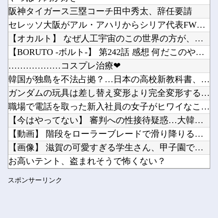
【悲報】日本の警察が拳銃で凶悪犯を射殺すると「本当に正しかったのか？」と疑われる異常社会他
阪神タイガース三塁コーチ田中秀太、辞任要請
【速報】中比スカボロー礁を巡る問題で遂に米国参戦、まさかのこっち擁護であっち批判！！他
セレッソ大阪がアル・アハリからシリア代表FWパブロ・サバック...
Powered by livedoor 相互RSS
ファミコンミニ「2016年発売」←マジかよｗｗｗｗｗ他
【オカルト】 なぜ人工宇宙のこの世界の方が、本物の宇宙より本...
次回の乃木ののゲストは5期生からこのメンバーが登場！！！【乃木坂46】他
【BORUTO -ボルト-】 第242話 感想 何だこのやっ...
………………コスプレ治療❤
韓国が独島を不法占拠？…日本の高校新教科書、また強引な主張＝...
ガンダムの玩具は差し替え変形より完全変形する方がいいよね
Powered by livedoor 相互RSS
職場で電話を取った新入社員の女子がヒワイなことを言われてショ...
【今はやってない】 審判への性接待疑惑…大韓サッカー協会が声...
【動画】 階段をローラーブレードで滑り降りる女性
【画像】 滋賀の可愛すぎる学生さん、甲子園で発見される
お高いテント、盗まれそうで怖くない？
【櫻坂46】 森田ひかる、近日解禁...
スポンサーリンク
【にじさんじ】 すこや、母親に「ゴミ持ってきなさいよ！」→ ...