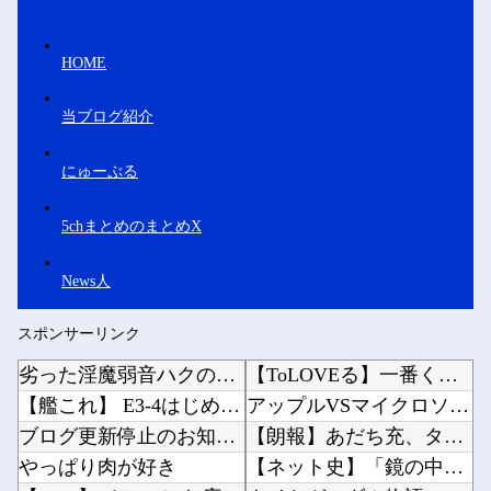
HOME
当ブログ紹介
にゅーぷる
5chまとめのまとめX
News人
スポンサーリンク
劣った淫魔弱音ハクの性活 第2話
【ToLOVEる】一番くじ「To LOVEる-とらぶる-ダークネス」フィギュアあり【発売決...
【艦これ】 E3-4はじめたけど画面の端から端まで行くんだな！
アップルVSマイクロソフトならどっちが強いんや？他
ブログ更新停止のお知らせ
【朗報】あだち充、タッチの上杉達也が浅倉南に告白したシーンを完全再現ｗｗｗｗｗ他
やっぱり肉が好き
【ネット史】「鏡の中のアクトレス事件」夫は正しかったのに、なぜ喧嘩は終わらなかったのか他