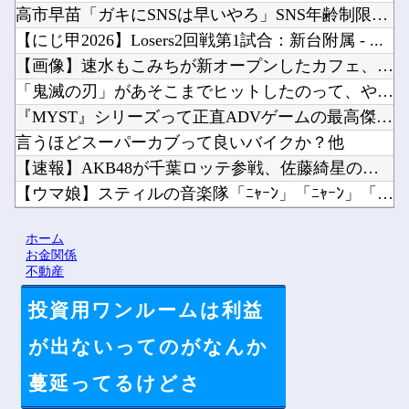
高市早苗「ガキにSNSは早いやろ」SNS年齢制限法案提出検討...
【にじ甲2026】Losers2回戦第1試合：新台附属 - ...
【画像】速水もこみちが新オープンしたカフェ、サンドイッチ1つ...
「鬼滅の刃」があそこまでヒットしたのって、やっぱ『ノイズ』が...
『MYST』シリーズって正直ADVゲームの最高傑作だよね他
言うほどスーパーカブって良いバイクか？他
【速報】AKB48が千葉ロッテ参戦、佐藤綺星の始球式＆3曲披...
【ウマ娘】スティルの音楽隊「ﾆｬｰﾝ」「ﾆｬｰﾝ」「ﾆｬｰﾝ...
【悲報】日本の警察が拳銃で凶悪犯を射殺すると「本当に正しかっ...
ホーム
【速報】中比スカボロー礁を巡る問題で遂に米国参戦、まさかのこ...
お金関係
不動産
投資用ワンルームは利益
Powered by livedoor 相互RSS
が出ないってのがなんか
蔓延ってるけどさ