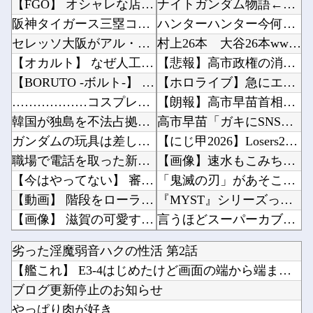
【FGO】 オシャレな店でオシャレな私服マシュがオシャレなパンケーキを食べてるイラスト！ ...
ナイトガンダム物語←ナイトガンダムしか覚えてないという事実他
阪神タイガース三塁コーチ田中秀太、辞任要請
ハンターハンター今何やってるかわからないWWW他
セレッソ大阪がアル・アハリからシリア代表FWパブロ・サバックを獲得へ 2025年のKリーグ...
村上26本 大谷26本wwwwwwwwwwwwwwwwwwwwwwwwwwwwww他
【オカルト】 なぜ人工宇宙のこの世界の方が、本物の宇宙より本物らしいのか？
【悲報】高市政権の消費税減税に反対している９人の自民党議員が全て判明！！！！ やっぱりコイ...
【BORUTO -ボルト-】 第242話 感想 何だこのやっかいな弓使い！？
【ホロライブ】急にエッッなイラスト出してきてびっくりしたで他
………………コスプレ治療❤
【朗報】高市早苗首相、3000万の公用車でタバコを吸うのが至福の時間他
韓国が独島を不法占拠？…日本の高校新教科書、また強引な主張＝韓国の反応
高市早苗「ガキにSNSは早いやろ」SNS年齢制限法案提出検討他
ガンダムの玩具は差し替え変形より完全変形する方がいいよね
【にじ甲2026】Losers2回戦第1試合：新台附属 - ギラギラホスト！ギラホスうおお...
職場で電話を取った新入社員の女子がヒワイなことを言われてショックを受けたことがあった
【画像】速水もこみちが新オープンしたカフェ、サンドイッチ1つ3000円wwwwwwwwww...
【今はやってない】 審判への性接待疑惑…大韓サッカー協会が声明「現在は一切発生していない」
「鬼滅の刃」があそこまでヒットしたのって、やっぱ『ノイズ』が一切無いからよな！！他
【動画】 階段をローラーブレードで滑り降りる女性
『MYST』シリーズって正直ADVゲームの最高傑作だよね他
【画像】 滋賀の可愛すぎる学生さん、甲子園で発見される
言うほどスーパーカブって良いバイクか？他
お高いテント、盗まれそうで怖くない？
ツギクルブックス：『不遇転生でも【豪運スキル】で大逆転!』 などの表紙他
劣った淫魔弱音ハクの性活 第2話
【櫻坂46】 森田ひかる、近日解禁...
【速報】AKB48が千葉ロッテ参戦、佐藤綺星の始球式＆3曲披露に裏住民歓喜ｗｗｗ他
【艦これ】 E3-4はじめたけど画面の端から端まで行くんだな...
【にじさんじ】 すこや、母親に「ゴミ持ってきなさいよ！」→ おしり振りながら「いーやーヤダ...
【画像】女芸人の吉住さん、メイクしたら普通に美人の部類だった→ご覧くださいw w w w ...
ブログ更新停止のお知らせ
【ウマ娘】スティルの音楽隊「ﾆｬｰﾝ」「ﾆｬｰﾝ」「ﾆｬｰﾝ」「ﾆｬｰﾝ?」他
やっぱり肉が好き