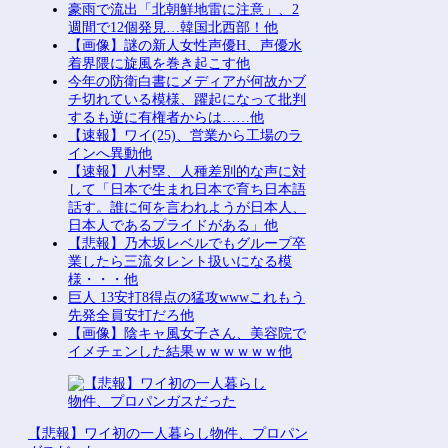
豪雨で流出「北朝鮮地雷に注意」、2
週間で12個発見…韓国北西部！他
【画像】謎の新人女性声優H、声優水
着界隈に旋風を巻き起こす他
今年の防衛白書にメディアが何故かブ
チ切れている模様、躍起になって批判
するも逆に有権者からは……他
【速報】ワイ(25)、営業から工場のラ
インへ異動他
【速報】八村塁、人種差別的な声に対
して「日本で生まれ日本で育ち日本語
話す。誰に何を言われようが日本人、
日本人であるプライドがある」他
【悲報】乃木坂レベルでもグループ卒
業したら三流タレント扱いになる模
様・・・他
巨人 13安打8得点の猛攻wwwこれもう
先発全員安打だろ他
【画像】陰キャ風女子さん、美容院で
イメチェンした結果ｗｗｗｗｗｗ他
【悲報】ワイ初の一人暮らし物件、プロパン