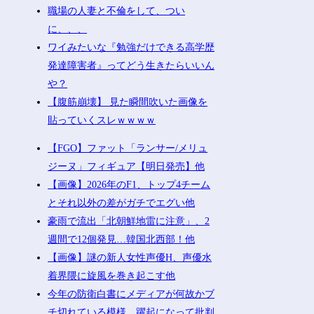
職場の人妻と不倫をして、つい
に、、、
ワイみたいな『勉強だけできる高学歴
発達障害者』ってどう生きたらいいん
や？
【腹筋崩壊】 見た瞬間吹いた画像を
貼っていくスレｗｗｗｗ
【FGO】ファット「ランサー/メリュ
ジーヌ」フィギュア【明日発売】他
【画像】2026年のF1、トップ4チーム
とそれ以外の差がガチでエグい他
豪雨で流出「北朝鮮地雷に注意」、2
週間で12個発見…韓国北西部！他
【画像】謎の新人女性声優H、声優水
着界隈に旋風を巻き起こす他
今年の防衛白書にメディアが何故かブ
チ切れている模様、躍起になって批判