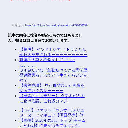
引用元:
・https://mi.5ch.net/test/read.cgi/news4vip/1740538352/
記事の内容は投資を勧めるものではありませ
ん。投資は自己責任でお願いします。
【驚愕】 インドネシア、[ドラえもん
が16人発見されるｗｗｗｗｗｗｗｗｗ
職場の人妻と不倫をして、つい
に、、、
ワイみたいな『勉強だけできる高学歴
発達障害者』ってどう生きたらいいん
や？
【腹筋崩壊】 見た瞬間吹いた画像を
貼っていくスレｗｗｗｗ
【田舎のミステリー】 タヌキが人間
に化ける説、これ多分マジ
【FGO】ファット「ランサー/メリュ
ジーヌ」フィギュア【明日発売】他
【画像】2026年のF1、トップ4チーム
とそれ以外の差がガチでエグい他