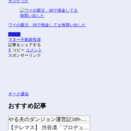
ガスだった
ワイの親父、68で借金して土地買い出した
不動産
マネー
不動産
投資
記事をシェアする
X
コピー
コメント
スポンサーリンク
ギーク通信
おすすめ記事
やる夫のダンジョン運営記189-雑談所ネタ 第123話「なぜなにキャス狐さん・世...
【デレマス】 渋谷凛「プロデューサーは何派？」