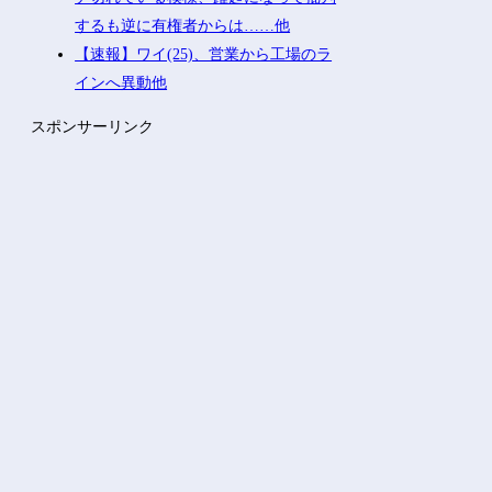
するも逆に有権者からは……他
【速報】ワイ(25)、営業から工場のラ
インへ異動他
スポンサーリンク