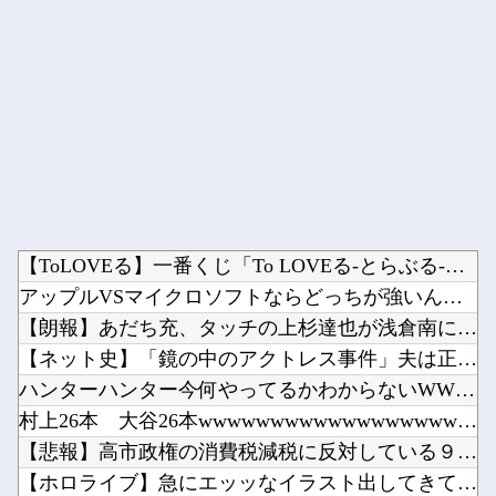
Powered by livedoor 相互RSS
【ToLOVEる】一番くじ「To LOVEる-とらぶる-ダー...
アップルVSマイクロソフトならどっちが強いんや？他
【朗報】あだち充、タッチの上杉達也が浅倉南に告白したシーンを...
【ネット史】「鏡の中のアクトレス事件」夫は正しかったのに、な...
ハンターハンター今何やってるかわからないWWW他
村上26本 大谷26本wwwwwwwwwwwwwwwwwww...
【悲報】高市政権の消費税減税に反対している９人の自民党議員が...
【ホロライブ】急にエッッなイラスト出してきてびっくりしたで他